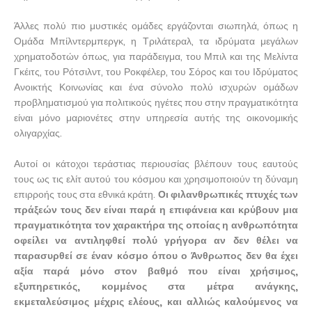
Άλλες πολύ πιο μυστικές ομάδες εργάζονται σιωπηλά, όπως η
Ομάδα Μπίλντερμπεργκ, η Τριλάτεραλ, τα ιδρύματα μεγάλων
χρηματοδοτών όπως, για παράδειγμα, του Μπιλ και της Μελίντα
Γκέιτς, του Ρότσιλντ, του Ροκφέλερ, του Σόρος και του Ιδρύματος
Ανοικτής Κοινωνίας και ένα σύνολο πολύ ισχυρών ομάδων
προβληματισμού για πολιτικούς ηγέτες που στην πραγματικότητα
είναι μόνο μαριονέτες στην υπηρεσία αυτής της οικονομικής
ολιγαρχίας.
Αυτοί οι κάτοχοι τεράστιας περιουσίας βλέπουν τους εαυτούς
τους ως τις ελίτ αυτού του κόσμου και χρησιμοποιούν τη δύναμη
επιρροής τους στα εθνικά κράτη.
Οι φιλανθρωπικές πτυχές των
πράξεών τους δεν είναι παρά η επιφάνεια και κρύβουν μια
πραγματικότητα τον χαρακτήρα της οποίας η ανθρωπότητα
οφείλει να αντιληφθεί πολύ γρήγορα αν δεν θέλει να
παρασυρθεί σε έναν κόσμο όπου ο Άνθρωπος δεν θα έχει
αξία παρά μόνο στον βαθμό που είναι χρήσιμος,
εξυπηρετικός, κομμένος στα μέτρα ανάγκης,
εκμεταλεύσιμος μέχρις ελέους, και αλλιώς καλούμενος να