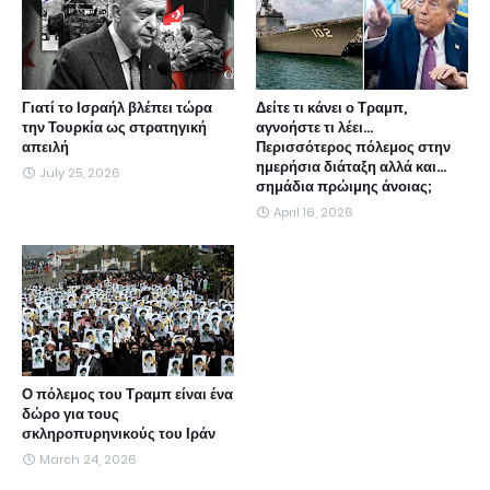
Γιατί το Ισραήλ βλέπει τώρα
Δείτε τι κάνει ο Τραμπ,
την Τουρκία ως στρατηγική
αγνοήστε τι λέει...
απειλή
Περισσότερος πόλεμος στην
ημερήσια διάταξη αλλά και...
July 25, 2026
σημάδια πρώιμης άνοιας;
April 16, 2026
Ο πόλεμος του Τραμπ είναι ένα
δώρο για τους
σκληροπυρηνικούς του Ιράν
March 24, 2026