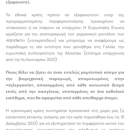
εξαφανιστεί.
Τα εθνικά κράτη πρέπει να εξαφανιστούν υπέρ της
προγραμματισμένης περιφερειοποίησης προκειμένου να
υπακούουν ή να πάψουν να υπάρχουν. Η Ευρωπαϊκή Ένωση
εργάζεται για την αναπαραγωγή του γερμανικού μοντέλου των
«landers» (υποκρατιδίων) και μπορούμε να αναφέρουμε ως
παράδειγμα τη νέα οντότητα που γεννήθηκε στη Γαλλία: την
ευρωπαϊκή συλλογικότητα της Αλσατίας (επίσημα υπάρχουσα
από την 1η Ιανουαρίου 2021).
Ποιος θέλει να ζήσει σε έναν εντελώς ρομποτικό κόσμο για
την βιομηχανική παραγωγή, απομονωμένος στην
«τηλεργασία», αποκομμένος από κάθε κοινωνικό δεσμό
εκτός από την οικογένεια, υποταγμένος σε ένα καθολικό
εισόδημα, που θα αφαιρείται από κάθε απείθαρχο άτομο;
Η υγειονομική κρίση συντηρείται προσεκτικά στη χώρα μας (η
κατάσταση έκτακτης ανάγκης για την υγεία παρατάθηκε έως τις 31
Δεκεμβρίου 2021) για να εξυπηρετήσει τα συμφέροντα αυτού του
προγράμματος, ενοχοποιώντας τον πληθυσμό με σκόπιμα