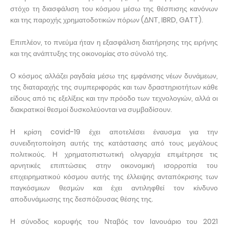
στόχο τη διασφάλιση του κόσμου μέσω της θέσπισης κανόνων
και της παροχής χρηματοδοτικών πόρων (ΔΝΤ, IBRD, GATT).
Επιπλέον, το πνεύμα ήταν η εξασφάλιση διατήρησης της ειρήνης
και της ανάπτυξης της οικονομίας στο σύνολό της.
Ο κόσμος αλλάζει ραγδαία μέσω της εμφάνισης νέων δυνάμεων,
της διαταραχής της συμπεριφοράς και των δραστηριοτήτων κάθε
είδους από τις εξελίξεις και την πρόοδο των τεχνολογιών, αλλά οι
διακρατικοί θεσμοί δυσκολεύονται να συμβαδίσουν.
Η κρίση covid-19 έχει αποτελέσει έναυσμα για την
συνειδητοποίηση αυτής της κατάστασης από τους μεγάλους
πολιτικούς. Η χρηματοπιστωτική ολιγαρχία επιμέτρησε τις
αρνητικές επιπτώσεις στην οικονομική ισορροπία του
επιχειρηματικού κόσμου αυτής της έλλειψης ανταπόκρισης των
παγκόσμιων θεσμών και έχει αντιληφθεί τον κίνδυνο
αποδυνάμωσης της δεσπόζουσας θέσης της.
Η σύνοδος κορυφής του Νταβός τον Ιανουάριο του 2021