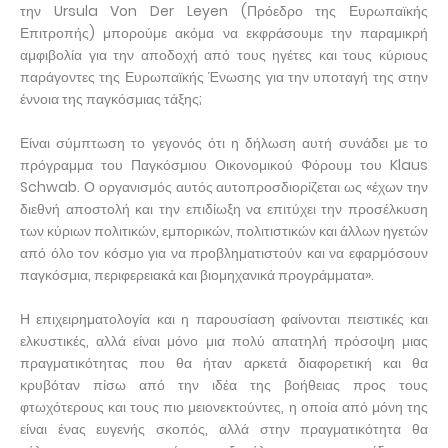
την Ursula Von Der Leyen (Πρόεδρο της Ευρωπαϊκής
Επιτροπής) μπορούμε ακόμα να εκφράσουμε την παραμικρή
αμφιβολία για την αποδοχή από τους ηγέτες και τους κύριους
παράγοντες της Ευρωπαϊκής Ένωσης για την υποταγή της στην
έννοια της παγκόσμιας τάξης;
Είναι σύμπτωση το γεγονός ότι η δήλωση αυτή συνάδει με το
πρόγραμμα του Παγκόσμιου Οικονομικού Φόρουμ του Klaus
Schwab. Ο οργανισμός αυτός αυτοπροσδιορίζεται ως «έχων την
διεθνή αποστολή και την επιδίωξη να επιτύχει την προσέλκυση
των κύριων πολιτικών, εμπορικών, πολιτιστικών και άλλων ηγετών
από όλο τον κόσμο για να προβληματιστούν και να εφαρμόσουν
παγκόσμια, περιφερειακά και βιομηχανικά προγράμματα».
Η επιχειρηματολογία και η παρουσίαση φαίνονται πειστικές και
ελκυστικές, αλλά είναι μόνο μια πολύ απατηλή πρόσοψη μιας
πραγματικότητας που θα ήταν αρκετά διαφορετική και θα
κρυβόταν πίσω από την ιδέα της βοήθειας προς τους
φτωχότερους και τους πιο μειονεκτούντες, η οποία από μόνη της
είναι ένας ευγενής σκοπός, αλλά στην πραγματικότητα θα