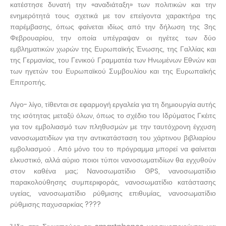
κατέστησε δυνατή την «αναδιάταξη» των πολιτικών και την
ενημερότητά τους σχετικά με τον επείγοντα χαρακτήρα της
παρέμβασης, όπως φαίνεται ιδίως από την δήλωση της 3ης
Φεβρουαρίου, την οποία υπέγραψαν οι ηγέτες των δύο
εμβληματικών χωρών της Ευρωπαϊκής Ένωσης, της Γαλλίας και
της Γερμανίας, του Γενικού Γραμματέα των Ηνωμένων Εθνών και
των ηγετών του Ευρωπαϊκού Συμβουλίου και της Ευρωπαϊκής
Επιτροπής.
Λίγο- λίγο, τίθενται σε εφαρμογή εργαλεία για τη δημιουργία αυτής
της ισότητας μεταξύ όλων, όπως το σχέδιο του Ιδρύματος Γκέιτς
για τον εμβολιασμό των πληθυσμών με την ταυτόχρονη έγχυση
νανοσωματιδίων για την αντικατάσταση του χάρτινου βιβλιαρίου
εμβολιασμού . Από μόνο του το πρόγραμμα μπορεί να φαίνεται
ελκυστικό, αλλά αύριο ποιοι τύποι νανοσωματιδίων θα εγχυθούν
στον καθένα μας; Νανοσωματίδιο GPS, νανοσωματίδιο
παρακολούθησης συμπεριφοράς, νανοσωματίδιο κατάστασης
υγείας, νανοσωματίδιο ρύθμισης επιθυμίας, νανοσωματίδιο
ρύθμισης παχυσαρκίας ????