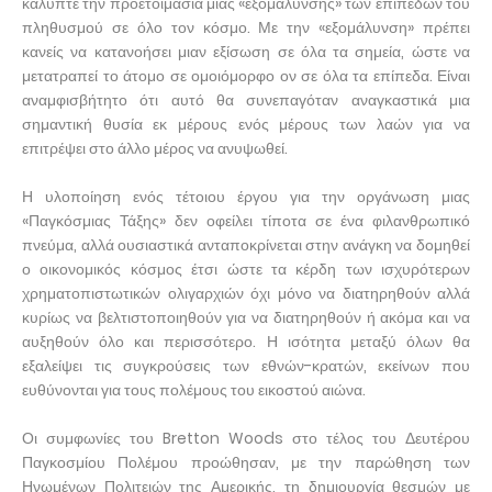
κάλυπτε την προετοιμασία μιας «εξομάλυνσης» των επιπέδων του
πληθυσμού σε όλο τον κόσμο. Με την «εξομάλυνση» πρέπει
κανείς να κατανοήσει μιαν εξίσωση σε όλα τα σημεία, ώστε να
μετατραπεί το άτομο σε ομοιόμορφο ον σε όλα τα επίπεδα. Είναι
αναμφισβήτητο ότι αυτό θα συνεπαγόταν αναγκαστικά μια
σημαντική θυσία εκ μέρους ενός μέρους των λαών για να
επιτρέψει στο άλλο μέρος να ανυψωθεί.
Η υλοποίηση ενός τέτοιου έργου για την οργάνωση μιας
«Παγκόσμιας Τάξης» δεν οφείλει τίποτα σε ένα φιλανθρωπικό
πνεύμα, αλλά ουσιαστικά ανταποκρίνεται στην ανάγκη να δομηθεί
ο οικονομικός κόσμος έτσι ώστε τα κέρδη των ισχυρότερων
χρηματοπιστωτικών ολιγαρχιών όχι μόνο να διατηρηθούν αλλά
κυρίως να βελτιστοποιηθούν για να διατηρηθούν ή ακόμα και να
αυξηθούν όλο και περισσότερο. Η ισότητα μεταξύ όλων θα
εξαλείψει τις συγκρούσεις των εθνών-κρατών, εκείνων που
ευθύνονται για τους πολέμους του εικοστού αιώνα.
Οι συμφωνίες του Bretton Woods στο τέλος του Δευτέρου
Παγκοσμίου Πολέμου προώθησαν, με την παρώθηση των
Ηνωμένων Πολιτειών της Αμερικής, τη δημιουργία θεσμών με