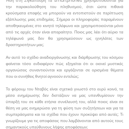
Ήδη στη Σιγκαπούρη τα smartphones χρησιμοποιούνται για
την παρακολούθηση του πληθυσμού, έτσι ώστε πιθανά
κρούσματα επαφής να μπορούν να εντοπιστούν σε περίπτωση
εξάπλωσης μιας επιδημίας. Σήμερα οι πληροφορίες παραμένουν
αποθηκευμένες στο κινητό τηλέφωνο και χρησιμοποιούνται μόνο
από τις αρχές όταν είναι απαραίτητο. Ποιος μας λέει ότι αύριο τα
τηλέφωνά μας δεν θα χρησιμεύσουν ως ιχνηλάτες των
δραστηριοτήτων μας;
Αν αυτό το σχέδιο αναδιοργάνωσης και διάρθρωσης του κόσμου
φαίνεται τόσο ενδιαφέρον πώς εξηγείται ότι οι οιονεί μυστικές
οργανώσεις συναντιούνται και εργάζονται σε ορισμένα θέματα
που οι συνήθεις θνητοί αγνοούν εντελώς;
Το φόρουμ του Νταβός είναι σχετικά γνωστό στο ευρύ κοινό, τα
μέσα ενημέρωσης δεν διστάζουν να μας υπενθυμίσουν την
ύπαρξή του σε κάθε ετήσια συνέλευσή του, αλλά ποιος είναι σε
θέση να μας ενημερώσει για τη φύση των συζητήσεων και για τα
συμπεράσματα και τα σχέδια που έχουν προκύψει από αυτές; Τι
γνωρίζουμε για τις αποφάσεις που λαμβάνονται από αυτούς τους
σημαντικούς υπεύθυνους λήψης αποφάσεων;