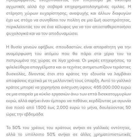
αγχωτικές αλλά όχι σοβαρά επιχειρηματολογημένες ομιλίες. Η
στέρηση χώρων ευχαρίστησης, αναψυχής και άλλων διαφυγών
έχει ως στόχο να συνηθίσει τον πολίτη σε μια ζωή αυστηρότητας,
περικλείοντάς τον σε ένα κέλυφος για να τον αποσταθεροποιήσει
ψυχολογικά και να τον αποδυναμώσει.
Η θυσία γενεών εφήβων, σπουδαστών, είναι απαραίτητη για την
αναμόρφωση του ατόμου που θα πάρει στα χέρια του τα
πεπρωμένα της χώρας σε λίγα χρόνια. Οι μικρές επιχειρήσεις, τα
φιλελεύθερα επαγγέλματα και οι τεχνίτες αντιμετωπίζουν τεράστιες
δυσκολίες, δίνοντας έτσι στο κράτος την εξουσία να λαμβάνει
αποφάσεις σχετικά με τη μελλοντική τους ύπαρξη. Αυτό το γαλλικό
κράτος μπορεί να χορηγήσει ενίσχυση ύψους 465.000.000 ευρώ
σε μια εταιρεία με κύκλο εργασιών άνω των επτά δισεκατομμυρίων
ευρώ, αλλά αφήνει έναν έμπορο να πεθάνει, κερδίζοντας με αγωνία
ένα ποσό από 1.500 έως 2.000 ευρώ το μήνα, δουλεύοντας 50
ώρες την εβδομάδα.
Το 50% του χρέους του κράτους ανήκει σε γαλλικές οντότητες,
αλλά το υπόλοιπο 50% ανήκει σε άλλες χρηματοπιστωτικές