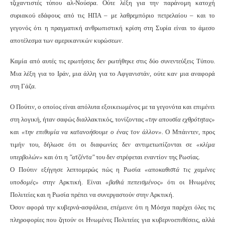
τζιχαντιστές τύπου αλ-Νούσρα. Ούτε λέξη για την παράνομη κατοχή
συριακού εδάφους από τις ΗΠΑ – με λαθρεμπόριο πετρελαίου – και το
γεγονός ότι η πραγματική ανθρωπιστική κρίση στη Συρία είναι το άμεσο
αποτέλεσμα των αμερικανικών κυρώσεων.
Καμία από αυτές τις ερωτήσεις δεν ρωτήθηκε στις δύο συνεντεύξεις Τύπου.
Μια λέξη για το Ιράν, μια άλλη για το Αφγανιστάν, ούτε καν μια αναφορά
στη Γάζα.
Ο Πούτιν, ο οποίος είναι απόλυτα εξοικειωμένος με τα γεγονότα και επιμένει
στη λογική, ήταν σαφώς διαλλακτικός, τονίζοντας
«την απουσία εχθρότητας»
και
«την επιθυμία να κατανοήσουμε ο ένας τον άλλον».
Ο Μπάιντεν, προς
τιμήν του, δήλωσε ότι οι διαφωνίες δεν αντιμετωπίζονται σε
«κλίμα
υπερβολών»
και ότι η
"ατζέντα"
του δεν στρέφεται εναντίον της Ρωσίας.
Ο Πούτιν εξήγησε λεπτομερώς πώς η Ρωσία
«αποκαθιστά τις χαμένες
υποδομές»
στην Αρκτική. Είναι
«βαθιά πεπεισμένος»
ότι οι Ηνωμένες
Πολιτείες και η Ρωσία πρέπει να συνεργαστούν στην Αρκτική.
Όσον αφορά την κυβερνά-ασφάλεια, επέμεινε ότι η Μόσχα παρέχει όλες τις
πληροφορίες που ζητούν οι Ηνωμένες Πολιτείες για κυβερνοεπιθέσεις, αλλά