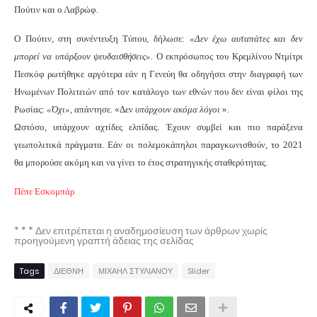
Πούτιν και ο Λαβρώφ.
Ο Πούτιν, στη συνέντευξη Τύπου, δήλωσε:
«Δεν έχω αυταπάτες και δεν
μπορεί να υπάρξουν ψευδαισθήσεις».
Ο εκπρόσωπος του Κρεμλίνου Ντμίτρι
Πεσκόφ ρωτήθηκε αργότερα εάν η Γενεύη θα οδηγήσει στην διαγραφή των
Ηνωμένων Πολιτειών από τον κατάλογο των εθνών που δεν είναι φίλοι της
Ρωσίας:
«Όχι»,
απάντησε. «Δεν
υπάρχουν ακόμα λόγοι
».
Ωστόσο, υπάρχουν αχτίδες ελπίδας. Έχουν συμβεί και πιο παράξενα
γεωπολιτικά πράγματα. Εάν οι πολεμοκάπηλοι παραγκωνισθούν, το 2021
θα μπορούσε ακόμη και να γίνει το έτος στρατηγικής σταθερότητας.
Πέπε Εσκομπάρ
* * * Δεν επιτρέπεται η αναδημοσίευση των άρθρων χωρίς
προηγούμενη γραπτή άδειας της σελίδας
Tags
ΔΙΕΘΝΗ
ΜΙΧΑΗΛ ΣΤΥΛΙΑΝΟΥ
Slider