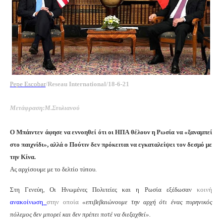
Pepe
Escobar
/
Reseau
International
/18-6-21
Μετάφραση:Μ.Στυλιανού
Ο Μπάιντεν άφησε να εννοηθεί ότι οι ΗΠΑ θέλουν η Ρωσία να «ξαναμπεί
στο παιχνίδι», αλλά ο Πούτιν δεν πρόκειται να εγκαταλείψει τ
o
ν δεσμό με
την Κίνα.
Ας αρχίσουμε με το δελτίο τύπου.
Στη Γενεύη, Οι Ηνωμένες Πολιτείες και η Ρωσία εξέδωσαν
κοινή
ανακοίνωση
στην οποία
«επιβεβαιώνουμε την αρχή ότι ένας πυρηνικός
πόλεμος δεν μπορεί και δεν πρέπει ποτέ να διεξαχθεί».