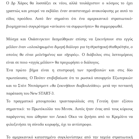
Ο Δρ Χάρος θα λυσσάξει εκ νέου, αλλά τουλάχιστον ο κόσμος το έχει
γραπτώς και μπορεί να εκβάλει έναν αναστεναγμό ανακούφισης με αυτό το
είδος προόδου. Αυτό δεν σημαίνει ότι ένα αμερικανικό στρατιωτικό-
βιομηχανικό συγκρότημα «ανίκανο να συμφωνήσει» θα συμμορφωθεί.
Μόσχα και Ουάσινγκτον δεσμεύθηκαν επίσης να ξεκινήσουν στο εγγύς
μέλλον
έναν «ολοκληρωμένο διμερή διάλογο για τη στρατηγική σταθερότητα, ο
οποίος θα είναι μελετημένος και ισχυρός».
Ο διάβολος στις λεπτομέρειες
είναι σε ποιο «εγγύς μέλλον» θα προχωρήσει ο διάλογος.
Ένα πρώτο βήμα είναι η επιστροφή των πρεσβευτών και στις δύο
πρωτεύουσες. Ο Πούτιν επιβεβαίωσε ότι το ρωσικό υπουργείο Εξωτερικών
και το Στέιτ Ντιπάρτμεντ
«θα ξεκινήσουν διαβουλεύσεις»
μετά την πενταετή
παράταση του New START-3.
Το πραγματικό μπουμπούκι τριανταφυλλιάς στη Γενεύη ήταν εξίσου
σημαντικό: το Πρωτόκολλο του Μινσκ. Αυτός ήταν ένας από τους κύριους
παράγοντες που ώθησαν τον Λευκό Οίκο να ζητήσει από το Κρεμλίνο να
φιλοξενήσει τη σύνοδο κορυφής, όχι το αντίστροφο.
Το αμερικανικό κατεστημένο συγκλονίστηκε από την ταχεία στρατιωτική