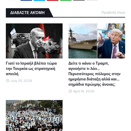
ΔΙΑΒΑΣΤΕ ΑΚΌΜΗ
Προβολή όλων
Γιατί το Ισραήλ βλέπει τώρα
Δείτε τι κάνει ο Τραμπ,
την Τουρκία ως στρατηγική
αγνοήστε τι λέει...
απειλή
Περισσότερος πόλεμος στην
ημερήσια διάταξη αλλά και...
July 25, 2026
σημάδια πρώιμης άνοιας;
April 16, 2026