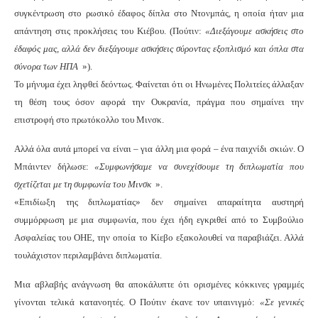
συγκέντρωση στο ρωσικό έδαφος δίπλα στο Ντονμπάς, η οποία ήταν μια
απάντηση στις προκλήσεις του Κιέβου. (Πούτιν:
«Διεξάγουμε ασκήσεις στο
έδαφός μας, αλλά δεν διεξάγουμε ασκήσεις σύροντας εξοπλισμό και όπλα στα
σύνορα των ΗΠΑ
»).
Το μήνυμα έχει ληφθεί δεόντως. Φαίνεται ότι οι Ηνωμένες Πολιτείες άλλαξαν
τη θέση τους όσον αφορά την Ουκρανία, πράγμα που σημαίνει την
επιστροφή στο πρωτόκολλο του Μινσκ.
Αλλά όλα αυτά μπορεί να είναι – για άλλη μια φορά – ένα παιχνίδι σκιών. Ο
Μπάιντεν δήλωσε:
«Συμφωνήσαμε να συνεχίσουμε τη διπλωματία που
σχετίζεται με τη συμφωνία του Μινσκ
».
«Επιδίωξη της διπλωματίας» δεν σημαίνει απαραίτητα αυστηρή
συμμόρφωση με μια συμφωνία, που έχει ήδη εγκριθεί από το Συμβούλιο
Ασφαλείας του ΟΗΕ, την οποία το Κίεβο εξακολουθεί να παραβιάζει. Αλλά
τουλάχιστον περιλαμβάνει διπλωματία.
Μια αβλαβής ανάγνωση θα αποκάλυπτε ότι ορισμένες κόκκινες γραμμές
γίνονται τελικά κατανοητές. Ο Πούτιν έκανε τον υπαινιγμό:
«Σε γενικές