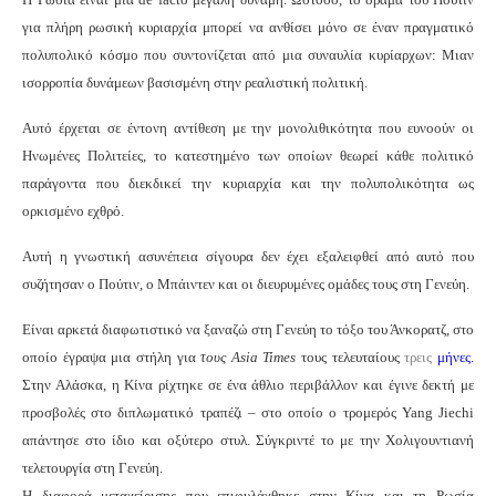
για πλήρη ρωσική κυριαρχία μπορεί να ανθίσει μόνο σε έναν πραγματικό
πολυπολικό κόσμο που συντονίζεται από μια συναυλία κυρίαρχων: Μιαν
ισορροπία δυνάμεων βασισμένη στην ρεαλιστική πολιτική.
Αυτό έρχεται σε έντονη αντίθεση με την μονολιθικότητα που ευνοούν οι
Ηνωμένες Πολιτείες, το κατεστημένο των οποίων θεωρεί κάθε πολιτικό
παράγοντα που διεκδικεί την κυριαρχία και την πολυπολικότητα ως
ορκισμένο εχθρό.
Αυτή η γνωστική ασυνέπεια σίγουρα δεν έχει εξαλειφθεί από αυτό που
συζήτησαν ο Πούτιν, ο Μπάιντεν και οι διευρυμένες ομάδες τους στη Γενεύη.
Είναι αρκετά διαφωτιστικό να ξαναζώ στη Γενεύη το τόξο του Άνκορατζ, στο
οποίο έγραψα μια στήλη για
τους
Asia
Times
τους τελευταίους
τρεις
μήνες.
Στην Αλάσκα, η Κίνα ρίχτηκε σε ένα άθλιο περιβάλλον και έγινε δεκτή με
προσβολές στο διπλωματικό τραπέζι – στο οποίο ο τρομερός Yang Jiechi
απάντησε στο ίδιο και οξύτερο στυλ. Σύγκριντέ το με την Χολιγουντιανή
τελετουργία στη Γενεύη.
Η διαφορά μεταχείρισης που επιφυλάχθηκε στην Κίνα και τη Ρωσία