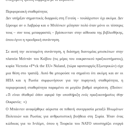
Περιφερειακή σταθερότητα;
Δεν υπήρξαν σημαντικές διαρροές στη Γενεύη – τουλάχιστον όχι ακόμα. Δεν
ξέρουμε αν ο Λαβρώφ και ο Μπλίνκεν μίλησαν πολύ όταν μόνο οι τέσσερις
τους – συν τους μεταφραστές – βρίσκονταν στην αίθουσα της βιβλιοθήκης,
όπου έγινε η προεδρική συνάντηση.
Σε αυτή την εκτεταμένη συνάντηση, η διάσημη διανομέας μπισκότων στην
πλατεία Μεϊντάν του Κιέβου (τις μέρες του ουκρανικού πραξικοπήματος),
κυρία Victoria «F*ck the EU» Nuland, (τώρα υφυπουργός Εξωτερικών) είχε
μια θέση στο τραπέζι. Αυτό θα μπορούσε να σημαίνει ότι ακόμη και αν οι
ΗΠΑ και η Ρωσία συμφωνήσουν για την πυρηνική σταθερότητα, η
περιφερειακή σταθερότητα παραμένει σε μεγάλο βαθμό απρόσιτη. (Πούτιν:
«Τι είναι σταθερό όσον αφορά την υποστήριξη ενός πραξικοπήματος στην
Ουκρανία;
»)
Ο Μπάιντεν αναφέρθηκε αόριστα σε πιθανή συνεργασία μεταξύ Ηνωμένων
Πολιτειών και Ρωσίας για ανθρωπιστική βοήθεια στη Συρία. Ήταν ένας
κώδικας για το Ιντλίμπ, όπου η Τουρκία του ΝΑΤΟ υποστηρίζει ενεργά