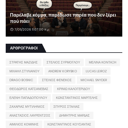
Παρέλαβε κόμμα, παρέδωσε παρέα που δεν ξέρει
πού πάει
7/05/2026 11:07:00 π.μ.
ΑΡΘΡΟΓΡΑΦΟΙ
ΣΤΡΑΤΗΣ ΜΑΖΙΔΗΣ
ΣΤΕΛΙΟΣ ΣΥΡΜΟΓΛΟΥ
ΜΕΛΙΝΑ ΚΟΝΤΑΞΗ
ΜΙΧΑΗΛ ΣΤΥΛΙΑΝΟΥ
ANDREW KORYBKO
LUCAS LEIROZ
DRAGO BOSNIC
ΣΤΕΛΙΟΣ ΦΕΝΕΚΟΣ
MICHAEL SNYDER
ΘΕΟΔΩΡΟΣ ΚΑΤΣΑΝΕΒΑΣ
ΚΡΙΝΙΩ ΚΑΛΟΓΕΡΙΔΟΥ
ΕΛΕΝΗ ΠΑΠΑΔΟΠΟΥΛΟΥ
ΚΩΝΣΤΑΝΤΙΝΟΣ ΜΑΡΓΕΛΗΣ
ΖΑΧΑΡΙΑΣ ΜΥΤΙΛΗΝΙΟΣ
ΣΠΥΡΟΣ ΣΤΑΛΙΑΣ
ΑΝΑΣΤΑΣΙΟΣ ΛΑΥΡΕΝΤΖΟΣ
ΔΗΜΗΤΡΗΣ ΜΑΡΔΑΣ
ΑΙΜΙΛΙΟΣ ΚΟΜΙΝΗΣ
ΚΩΝΣΤΑΝΤΙΝΟΣ ΚΟΥΣΑΝΤΑΣ