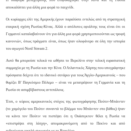
αποκαλύπτει για άλλη μια φορά το παιχνίδι.
Οι κυρίαρχες ελίτ της Αμερικής έχουν παραλύσει εντελώς από τη στρατηγική
εταιρική σχέση Ρωσίας-Κίνας. Αλλά ο απόλυτος εφιάλτης τους είναι ότι οι
Γερμανοί καταλαβαίνουν ότι για άλλη μια φορά χρησιμοποιούνται ως τροφή
κανονιών, όπως πράγματι είναι, όπως ήταν ολοφάνερο σε όλη την ιστορία
του αγωγού Nord Stream 2.
Αυτό θα μπορούσε τελικά να ωθήσει το Βερολίνο στην τελική ευρασιατική
συμμαχία με τη Ρωσία και την Κίνα. Ο Ατλαντικός Χάρτης που υπογράφτηκε
πρόσφατα δείχνει ότι το ιδανικό σενάριο για τους Άγγλο-Αμερικανούς – που
θυμίζει Β' Παγκόσμιο Πόλεμο – είναι να μετατρέψουν τη Γερμανία και τη
Ρωσία σε ασυμβίβαστους αντιπάλους.
Έτσι, ο κύριος αμερικανικός στόχος της φωτογράφησης Πούτιν-Μπάιντεν
(το χαμόγελο του Πούτιν συναντά το βλέμμα του Μπάιντεν στο βάθος) ήταν
να κάνει τον Πούτιν να πιστέψει ότι η Ουάσιγκτον θέλει η Ρωσία να
«επιστρέψει στη λέσχη», απομακρυνόμενη από το Πεκίνο και από
ενδεχόμενη τριπλή συμμαχία με το Βερολίνο.