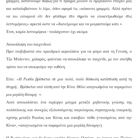
γραμμές, κατανοούμε σαφώς για τι πράγμα μιλούν οι Αμερικανοί εταίροι μας
και καταλαβαίνουν τι λέμε, όσον αφορά τις «κόκκινες γραμμές. Αλλά πρέπει
να πω ειλικρινά ότι δεν φτάσαμε στο σημείο να επικεντρωθούμε στις
λεπτομέρειες»
αρκετά ώστε να
«διανείμουμε και
να μοιραστούμε κάτι
».
Έτσι, καμία λεπτομέρεια - τουλάχιστον όχι ακόμα.
Αποκάλυψη του παιχνιδιού
Πριν επιβιβαστεί στο προεδρικό αεροπλάνο για να φύγει από τη Γενεύη, ο
Τζο Μπάιντεν, χαλαρός, φαίνεται να αποκάλυψε το παιχνίδι, με τον συνήθη
τρόπο του να υπεκφεύγει την ευθύνη.
Είπε:
«Η Ρωσία βρίσκεται σε μια πολύ, πολύ δύσκολη κατάσταση αυτή τη
στιγμή... Βρίσκεται υπό πίεση από την Κίνα. Θέλει απεγνωσμένα να παραμείνει
μια μεγάλη δύναμη.
».
Αυτό αποκαλύπτει ένα περίεργο μείγμα μεταξύ μηδενικής γνώσης της
πολύπλοκης και συνεχώς εξελισσόμενης παγκόσμιας στρατηγικής εταιρικής
σχέσης μεταξύ Ρωσίας και Κίνας και ευσεβών πόθο («πιεσμένος από την
Κίνα», «απεγνωσμένα να παραμείνει μια μεγάλη δύναμη»).
Η Ρωσία είναι μια de facto μεγάλη δύναμη. Ωστόσο, το όραμα του Πούτιν