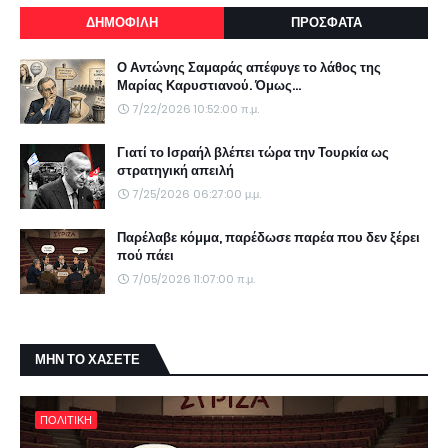
ΔΗΜΟΦΙΛΗ
ΠΡΟΣΦΑΤΑ
Ο Αντώνης Σαμαράς απέφυγε το λάθος της
Μαρίας Καρυστιανού. Όμως...
7/22/2026 10:52:00 π.μ.
Γιατί το Ισραήλ βλέπει τώρα την Τουρκία ως
στρατηγική απειλή
7/25/2026 06:27:00 μ.μ.
Παρέλαβε κόμμα, παρέδωσε παρέα που δεν ξέρει
πού πάει
7/05/2026 11:07:00 π.μ.
ΜΗΝ ΤΟ ΧΑΣΕΤΕ
ΠΟΛΙΤΙΚΗ