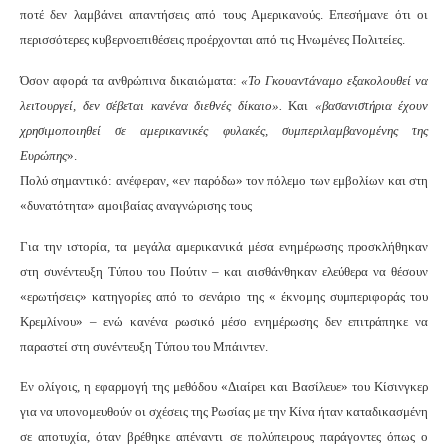
ποτέ δεν λαμβάνει απαντήσεις από τους Αμερικανούς. Επεσήμανε ότι οι
περισσότερες κυβερνοεπιθέσεις προέρχονται από τις Ηνωμένες Πολιτείες.
Όσον αφορά τα ανθρώπινα δικαιώματα:
«Το Γκουαντάναμο εξακολουθεί να
λειτουργεί, δεν σέβεται κανένα διεθνές δίκαιο».
Και
«βασανιστήρια έχουν
χρησιμοποιηθεί σε αμερικανικές φυλακές, συμπεριλαμβανομένης της
Ευρώπης
».
Πολύ σημαντικό: ανέφεραν, «εν παρόδω» τον πόλεμο των εμβολίων και στη
«δυνατότητα» αμοιβαίας αναγνώρισης τους
Για την ιστορία, τα μεγάλα αμερικανικά μέσα ενημέρωσης προσκλήθηκαν
στη συνέντευξη Τύπου του Πούτιν – και αισθάνθηκαν ελεύθερα να θέσουν
«ερωτήσεις» κατηγορίες από το σενάριο της « έκνομης συμπεριφοράς του
Κρεμλίνου» – ενώ κανένα ρωσικό μέσο ενημέρωσης δεν επιτράπηκε να
παραστεί στη συνέντευξη Τύπου του Μπάιντεν.
Εν ολίγοις, η εφαρμογή της μεθόδου «Διαίρει και Βασίλευε» του Κίσινγκερ
για να υπονομευθούν οι σχέσεις της Ρωσίας με την Κίνα ήταν καταδικασμένη
σε αποτυχία, όταν βρέθηκε απέναντι σε πολύπειρους παράγοντες όπως ο