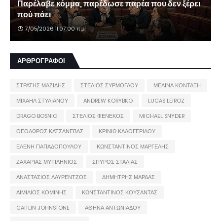
Παρέλαβε κόμμα, παρέδωσε παρέα που δεν ξέρει
πού πάει
7/05/2026 11:07:00 π.μ.
ΑΡΘΡΟΓΡΑΦΟΙ
ΣΤΡΑΤΗΣ ΜΑΖΙΔΗΣ
ΣΤΕΛΙΟΣ ΣΥΡΜΟΓΛΟΥ
ΜΕΛΙΝΑ ΚΟΝΤΑΞΗ
ΜΙΧΑΗΛ ΣΤΥΛΙΑΝΟΥ
ANDREW KORYBKO
LUCAS LEIROZ
DRAGO BOSNIC
ΣΤΕΛΙΟΣ ΦΕΝΕΚΟΣ
MICHAEL SNYDER
ΘΕΟΔΩΡΟΣ ΚΑΤΣΑΝΕΒΑΣ
ΚΡΙΝΙΩ ΚΑΛΟΓΕΡΙΔΟΥ
ΕΛΕΝΗ ΠΑΠΑΔΟΠΟΥΛΟΥ
ΚΩΝΣΤΑΝΤΙΝΟΣ ΜΑΡΓΕΛΗΣ
ΖΑΧΑΡΙΑΣ ΜΥΤΙΛΗΝΙΟΣ
ΣΠΥΡΟΣ ΣΤΑΛΙΑΣ
ΑΝΑΣΤΑΣΙΟΣ ΛΑΥΡΕΝΤΖΟΣ
ΔΗΜΗΤΡΗΣ ΜΑΡΔΑΣ
ΑΙΜΙΛΙΟΣ ΚΟΜΙΝΗΣ
ΚΩΝΣΤΑΝΤΙΝΟΣ ΚΟΥΣΑΝΤΑΣ
CAITLIN JOHNSTONE
ΑΘΗΝΑ ΑΝΤΩΝΙΑΔΟΥ