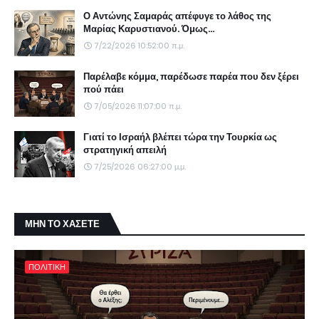
Ο Αντώνης Σαμαράς απέφυγε το λάθος της
Μαρίας Καρυστιανού. Όμως...
7/22/2026 10:52:00 π.μ.
Παρέλαβε κόμμα, παρέδωσε παρέα που δεν ξέρει
πού πάει
7/05/2026 11:07:00 π.μ.
Γιατί το Ισραήλ βλέπει τώρα την Τουρκία ως
στρατηγική απειλή
7/25/2026 06:27:00 μ.μ.
ΜΗΝ ΤΟ ΧΑΣΕΤΕ
ΠΟΛΙΤΙΚΗ