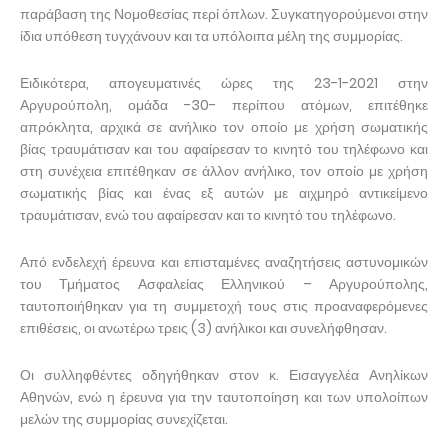
παράβαση της Νομοθεσίας περί όπλων. Συγκατηγορούμενοι στην
ίδια υπόθεση τυγχάνουν και τα υπόλοιπα μέλη της συμμορίας.
Ειδικότερα, απογευματινές ώρες της 23-1-2021 στην
Αργυρούπολη, ομάδα -30- περίπου ατόμων, επιτέθηκε
απρόκλητα, αρχικά σε ανήλικο τον οποίο με χρήση σωματικής
βίας τραυμάτισαν και του αφαίρεσαν το κινητό του τηλέφωνο και
στη συνέχεια επιτέθηκαν σε άλλον ανήλικο, τον οποίο με χρήση
σωματικής βίας και ένας εξ αυτών με αιχμηρό αντικείμενο
τραυμάτισαν, ενώ του αφαίρεσαν και το κινητό του τηλέφωνο.
Από ενδελεχή έρευνα και επισταμένες αναζητήσεις αστυνομικών
του Τμήματος Ασφαλείας Ελληνικού – Αργυρούπολης,
ταυτοποιήθηκαν για τη συμμετοχή τους στις προαναφερόμενες
επιθέσεις, οι ανωτέρω τρεις (3) ανήλικοι και συνελήφθησαν.
Οι συλληφθέντες οδηγήθηκαν στον κ. Εισαγγελέα Ανηλίκων
Αθηνών, ενώ η έρευνα για την ταυτοποίηση και των υπολοίπων
μελών της συμμορίας συνεχίζεται.