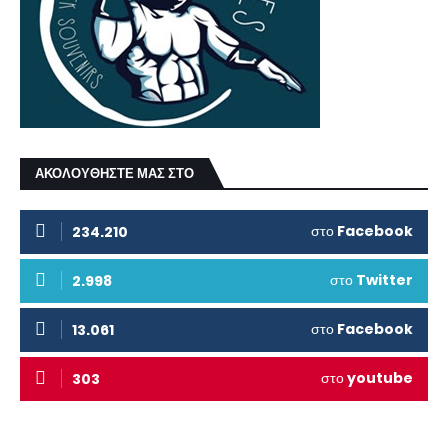
ΑΚΟΛΟΥΘΗΣΤΕ ΜΑΣ ΣΤΟ
στο
Facebook
234.210
στο
Twitter
2.998
στο
Facebook
13.061
στο
youtube
303