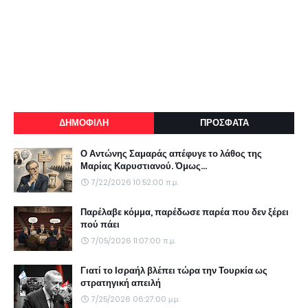
ΔΗΜΟΦΙΛΗ
ΠΡΟΣΦΑΤΑ
Ο Αντώνης Σαμαράς απέφυγε το λάθος της
Μαρίας Καρυστιανού. Όμως...
7/22/2026 10:52:00 π.μ.
Παρέλαβε κόμμα, παρέδωσε παρέα που δεν ξέρει
πού πάει
7/05/2026 11:07:00 π.μ.
Γιατί το Ισραήλ βλέπει τώρα την Τουρκία ως
στρατηγική απειλή
7/25/2026 06:27:00 μ.μ.