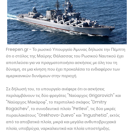
Freepen.gr - Το ρωσικό Υπουργείο Άμυνας δήλωσε την Πέμπτη
ότι ο στόλος της Μαύρης Θάλασσας του Ρωσικού Ναυτικού έχει
αποπλεύσει για να πραγματοποιήσει ασκήσεις με όλη του τη
δύναμη, σε μια κίνηση που έχει προκαλέσει το ενδιαφέρον των
αμερικανικών δυνάμεων στην περιοχή.
Σε δήλωσή του, το υπουργείο ανέφερε ότι οι ασκήσεις
περιλαμβάνουν τις δύο φρεγάτες "Ναύαρχος Grigorovich" και
"Ναύαρχος Μακάροφ", το περιπολικό σκάφος "Dmitry
Rogachev", το συνοδευτικό πλοίο "Petlevi", τις δύο μικρές
πυραυλακάτους "Orekhovo-Zuevo" και "Ingushetia", εκτός
από τα αποβατικά πλοία, μικρά και μεγάλα ανθυποβρυχιακά
πλοία, υποβρύχια, ναρκαλιευτικά και πλοία υποστήριξης.