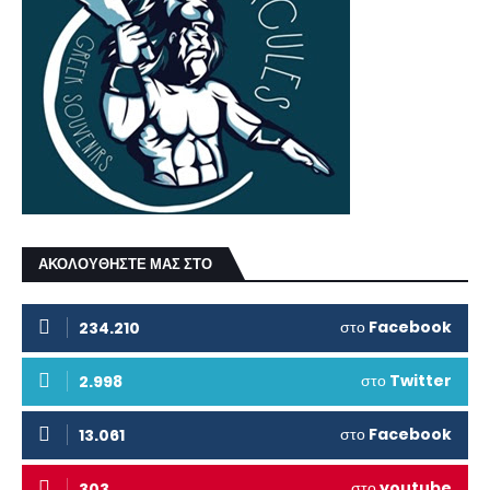
ΑΚΟΛΟΥΘΗΣΤΕ ΜΑΣ ΣΤΟ
στο
Facebook
234.210
στο
Twitter
2.998
στο
Facebook
13.061
στο
youtube
303