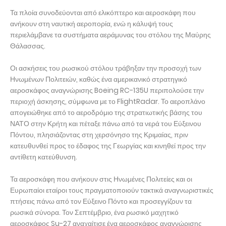
Τα πλοία συνοδεύονται από ελικόπτερο και αεροσκάφη που
ανήκουν στη ναυτική αεροπορία, ενώ η κάλυψή τους
περιελάμβανε τα συστήματα αεράμυνας του στόλου της Μαύρης
Θάλασσας.
Οι ασκήσεις του ρωσικού στόλου τράβηξαν την προσοχή των
Ηνωμένων Πολιτειών, καθώς ένα αμερικανικό στρατηγικό
αεροσκάφος αναγνώρισης Boeing RC-135U περιπολούσε την
περιοχή άσκησης, σύμφωνα με το FlightRadar. Το αεροπλάνο
απογειώθηκε από το αεροδρόμιο της στρατιωτικής βάσης του
ΝΑΤΟ στην Κρήτη και πέταξε πάνω από τα νερά του Εύξεινου
Πόντου, πλησιάζοντας στη χερσόνησο της Κριμαίας, πριν
κατευθυνθεί προς το έδαφος της Γεωργίας και κινηθεί προς την
αντίθετη κατεύθυνση.
Τα αεροσκάφη που ανήκουν στις Ηνωμένες Πολιτείες και οι
Ευρωπαίοι εταίροι τους πραγματοποιούν τακτικά αναγνωριστικές
πτήσεις πάνω από τον Εύξεινο Πόντο και προσεγγίζουν τα
ρωσικά σύνορα. Τον Σεπτέμβριο, ένα ρωσικό μαχητικό
αεροσκάφος Su-27 αναχαίτισε ένα αεροσκάφος αναγνώρισης