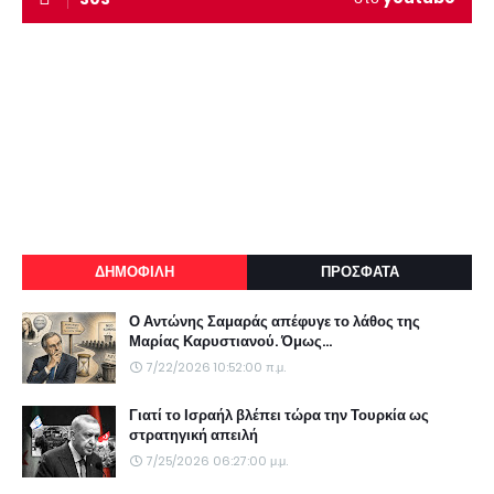
ΔΗΜΟΦΙΛΗ
ΠΡΟΣΦΑΤΑ
Ο Αντώνης Σαμαράς απέφυγε το λάθος της
Μαρίας Καρυστιανού. Όμως...
7/22/2026 10:52:00 π.μ.
Γιατί το Ισραήλ βλέπει τώρα την Τουρκία ως
στρατηγική απειλή
7/25/2026 06:27:00 μ.μ.