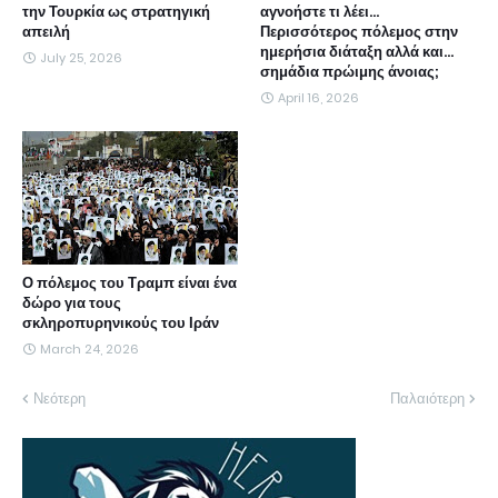
την Τουρκία ως στρατηγική
αγνοήστε τι λέει...
απειλή
Περισσότερος πόλεμος στην
ημερήσια διάταξη αλλά και...
July 25, 2026
σημάδια πρώιμης άνοιας;
April 16, 2026
Ο πόλεμος του Τραμπ είναι ένα
δώρο για τους
σκληροπυρηνικούς του Ιράν
March 24, 2026
Νεότερη
Παλαιότερη