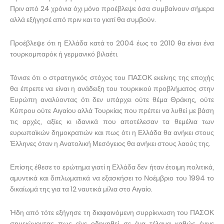
Πριν από 24 χρόνια όχι μόνο προέβλεψε όσα συμβαίνουν σήμερα
αλλά εξήγησέ από πριν και το γιατί θα συμβούν.
Προέβλεψε ότι η Ελλάδα κατά το 2004 έως το 2010 θα είναι ένα
τουρκομπαρόκ ή γερμανικό βιλαέτι.
Τόνισε ότι ο στρατηγικός στόχος του ΠΑΣΟΚ εκείνης της εποχής
θα έπρεπε να είναι η ανάδειξη του τουρκικού προβλήματος στην
Ευρώπη αναλύοντας ότι δεν υπάρχει ούτε θέμα Θράκης, ούτε
Κύπρου ούτε Αιγαίου αλλά Τουρκίας που πρέπει να λυθεί με βάση
τις αρχές, αξίες κι ιδανικά που αποτέλεσαν τα θεμέλια των
ευρωπαϊκών δημοκρατιών και πως ότι η Ελλάδα θα ανήκει στους
Έλληνες όταν η Ανατολική Μεσόγειος θα ανήκει στους λαούς της.
Επίσης έθεσε το ερώτημα γιατί η Ελλάδα δεν ήταν έτοιμη πολιτικά,
αμυντικά και διπλωματικά να εξασκήσει το Νοέμβριο του 1994 το
δικαίωμά της για τα 12 ναυτικά μίλια στο Αιγαίο.
Ήδη από τότε εξήγησε τη διαφαινόμενη συρρίκνωση του ΠΑΣΟΚ
σημειώνοντας πως είχε οδηγηθεί σε ένα τέλαμα καθώς έγινε