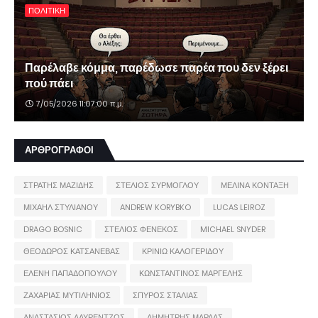
ΠΟΛΙΤΙΚΗ
Παρέλαβε κόμμα, παρέδωσε παρέα που δεν ξέρει
πού πάει
7/05/2026 11:07:00 π.μ.
ΑΡΘΡΟΓΡΑΦΟΙ
ΣΤΡΑΤΗΣ ΜΑΖΙΔΗΣ
ΣΤΕΛΙΟΣ ΣΥΡΜΟΓΛΟΥ
ΜΕΛΙΝΑ ΚΟΝΤΑΞΗ
ΜΙΧΑΗΛ ΣΤΥΛΙΑΝΟΥ
ANDREW KORYBKO
LUCAS LEIROZ
DRAGO BOSNIC
ΣΤΕΛΙΟΣ ΦΕΝΕΚΟΣ
MICHAEL SNYDER
ΘΕΟΔΩΡΟΣ ΚΑΤΣΑΝΕΒΑΣ
ΚΡΙΝΙΩ ΚΑΛΟΓΕΡΙΔΟΥ
ΕΛΕΝΗ ΠΑΠΑΔΟΠΟΥΛΟΥ
ΚΩΝΣΤΑΝΤΙΝΟΣ ΜΑΡΓΕΛΗΣ
ΖΑΧΑΡΙΑΣ ΜΥΤΙΛΗΝΙΟΣ
ΣΠΥΡΟΣ ΣΤΑΛΙΑΣ
ΑΝΑΣΤΑΣΙΟΣ ΛΑΥΡΕΝΤΖΟΣ
ΔΗΜΗΤΡΗΣ ΜΑΡΔΑΣ