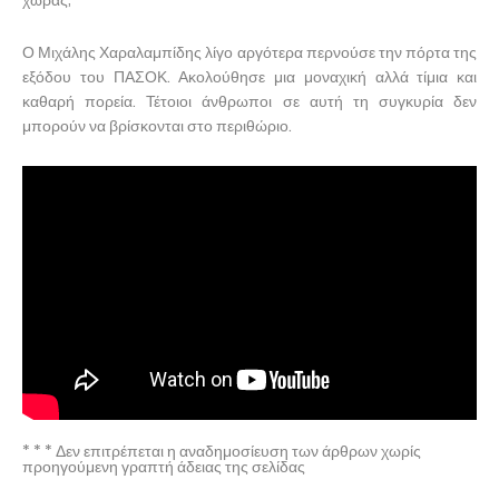
χώρας;
Ο Μιχάλης Χαραλαμπίδης λίγο αργότερα περνούσε την πόρτα της
εξόδου του ΠΑΣΟΚ. Ακολούθησε μια μοναχική αλλά τίμια και
καθαρή πορεία. Τέτοιοι άνθρωποι σε αυτή τη συγκυρία δεν
μπορούν να βρίσκονται στο περιθώριο.
* * * Δεν επιτρέπεται η αναδημοσίευση των άρθρων χωρίς
προηγούμενη γραπτή άδειας της σελίδας