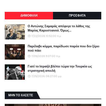
ΔΗΜΟΦΙΛΗ
ΠΡΟΣΦΑΤΑ
Ο Αντώνης Σαμαράς απέφυγε το λάθος της
Μαρίας Καρυστιανού. Όμως...
7/22/2026 10:52:00 π.μ.
Παρέλαβε κόμμα, παρέδωσε παρέα που δεν ξέρει
πού πάει
7/05/2026 11:07:00 π.μ.
Γιατί το Ισραήλ βλέπει τώρα την Τουρκία ως
στρατηγική απειλή
7/25/2026 06:27:00 μ.μ.
ΜΗΝ ΤΟ ΧΑΣΕΤΕ