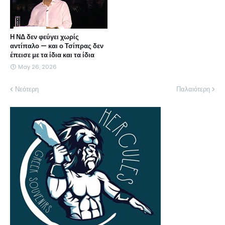
Η ΝΔ δεν φεύγει χωρίς
αντίπαλο — και ο Τσίπρας δεν
έπεισε με τα ίδια και τα ίδια
May 26, 2026
Νεότερη
Παλαιότερη