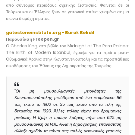
από σύντομες περιόδους σχετικής ζεστασιάς. Φαίνεται ότι οι
Τούρκοι και οι Έλληνες ζουν σε γειτονικά σπίτια χτισμένα σε μια
αιώνια διαμάχη αίματος.
gatestoneinstitute.org - Burak Bekdil
Παρουσίαση Freepen.gr
Ο Charles King, στο βιβλίο του Midnight at The Pera Palace:
The Birth of Modern Istanbul, έγραψε για τα πρώτα μετα-
Οθωμανικά Χρόνια στην Κωνσταντινούπολη και τις προσπάθειες
οικοδόμησης του Έθνους της Δημοκρατίας της Τουρκίας:
"Οι μη μουσουλμανικές μειονότητες της
Κωνσταντινούπολης μειώθηκαν από ένα εκτιμώμενο 56
τοις εκατό το 1900 σε 35 τοις εκατό από τα τέλη της
δεκαετίας του 1920. Άλλες πόλεις είχαν πιο δραματικές
μειώσεις. Η Ιζμίρ, η πρώην Σμύρνη, πήγε από 62% μη
μουσουλμανική σε 14%... Αλλά η δημογραφική επανάσταση
άλλαξε σχεδόν τα πάντα στις παλιές μειονοτικές γειτονιές