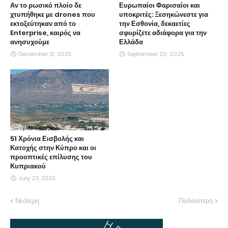
Αν το ρωσικό πλοίο δε
Ευρωπαίοι Φαρισαίοι και
χτυπήθηκε με drones που
υποκριτές: Ξεσηκώνεστε για
εκτοξεύτηκαν από το
την Εσθονία, δεκαετίες
Enterprise, καιρός να
σφυρίζετε αδιάφορα για την
ανησυχούμε
Ελλάδα
December 21, 2025
September 20, 2025
51 Χρόνια Εισβολής και
Κατοχής στην Κύπρο και οι
προοπτικές επίλυσης του
Κυπριακού
July 23, 2025
Νεότερη
Παλαιότερη