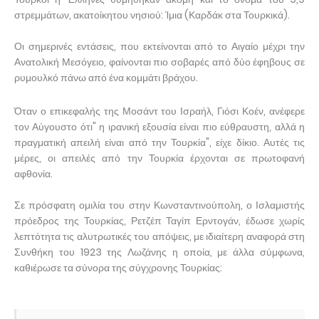
στρεμμάτων, ακατοίκητου νησιού: Ίμια (Καρδάκ στα Τουρκικά).
Οι σημερινές εντάσεις, που εκτείνονται από το Αιγαίο μέχρι την
Ανατολική Μεσόγειο, φαίνονται πιο σοβαρές από δύο έφηβους σε
ρυμουλκό πάνω από ένα κομμάτι βράχου.
Όταν ο επικεφαλής της Μοσάντ του Ισραήλ, Γιόσι Κοέν, ανέφερε
τον Αύγουστο ότι" η ιρανική εξουσία είναι πιο εύθραυστη, αλλά η
πραγματική απειλή είναι από την Τουρκία", είχε δίκιο. Αυτές τις
μέρες, οι απειλές από την Τουρκία έρχονται σε πρωτοφανή
αφθονία.
Σε πρόσφατη ομιλία του στην Κωνσταντινούπολη, ο Ισλαμιστής
πρόεδρος της Τουρκίας, Ρετζέπ Ταγίπ Ερντογάν, έδωσε χωρίς
λεπτότητα τις αλυτρωτικές του απόψεις, με ιδιαίτερη αναφορά στη
Συνθήκη του 1923 της Λωζάνης η οποία, με άλλα σύμφωνα,
καθιέρωσε τα σύνορα της σύγχρονης Τουρκίας: