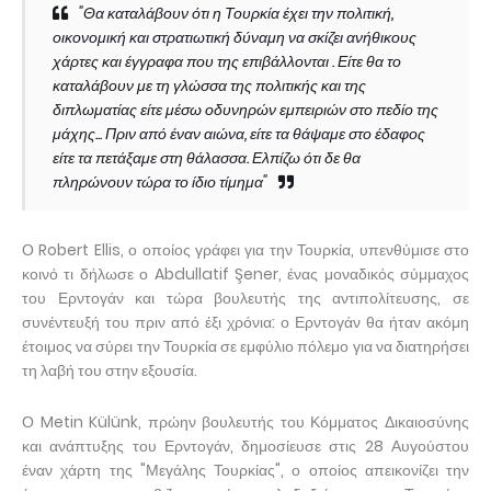
"Θα καταλάβουν ότι η Τουρκία έχει την πολιτική,
οικονομική και στρατιωτική δύναμη να σκίζει ανήθικους
χάρτες και έγγραφα που της επιβάλλονται . Είτε θα το
καταλάβουν με τη γλώσσα της πολιτικής και της
διπλωματίας είτε μέσω οδυνηρών εμπειριών στο πεδίο της
μάχης... Πριν από έναν αιώνα, είτε τα θάψαμε στο έδαφος
είτε τα πετάξαμε στη θάλασσα. Ελπίζω ότι δε θα
πληρώνουν τώρα το ίδιο τίμημα"
Ο Robert Ellis, ο οποίος γράφει για την Τουρκία, υπενθύμισε στο
κοινό τι δήλωσε ο Abdullatif Şener, ένας μοναδικός σύμμαχος
του Ερντογάν και τώρα βουλευτής της αντιπολίτευσης, σε
συνέντευξή του πριν από έξι χρόνια: ο Ερντογάν θα ήταν ακόμη
έτοιμος να σύρει την Τουρκία σε εμφύλιο πόλεμο για να διατηρήσει
τη λαβή του στην εξουσία.
Ο Metin Külünk, πρώην βουλευτής του Κόμματος Δικαιοσύνης
και ανάπτυξης του Ερντογάν, δημοσίευσε στις 28 Αυγούστου
έναν χάρτη της "Μεγάλης Τουρκίας", ο οποίος απεικονίζει την