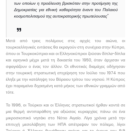
των οποίων η προέλευση βρισκόταν στην προτίμηση της
Δημοκρατίας για εθνική καθαρότητα έναντι του Παλαιού
κοσμοπολιτισμού της αυτοκρατορικής πρωτεύουσας"
Μετά από τρεις πολέμους στις αρχές του αιώνα, οι
τουρκοελληνικές εντάσεις θα εκραγούν στη συνέχεια στην Κύπρο,
όπου οι Τουρκοκύπριοι και οι Ελληνοκύπριοι ζούσαν δίπλα-δίπλα
και ειρηνικά μέχρι μετά τη δεκαετία του 1950, όταν άρχισαν να
σφαγιάζουν ο ένας τον άλλον. Οι εθνοτικές διαμάχες οδήγησαν
στην τουρκική στρατιωτική επιχείρηση τον Ιούλιο του 1974 που
έληξε με την κατάληψη του Βόρειου τρίτου του νησιού. Η Κύπρος
έχει παραμείνει διχασμένη κατά μήκος των εθνικών γραμμών από
τότε.
Το 1996, οι Τούρκοι και οι Έλληνες στρατιωτικοί ήρθαν κοντά σε
μια θερμή αντιπαράθση για αξιώσεις κυριαρχίας πάνω σε ένα
μικροσκοπικό νησάκι στο Νότιο Αιγαίο. Λίγα χρόνια μετά την
επιτυχή μεσολάβηση των ΗΠΑ απέτρεψαν τον πόλεμο, λίγοι
Τούρκοι ή Έλληνες θυμήθηκαν ακόμη και το όνομα του 9,9