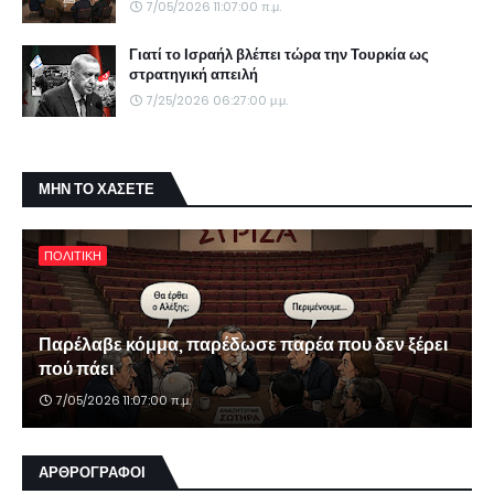
7/05/2026 11:07:00 π.μ.
Γιατί το Ισραήλ βλέπει τώρα την Τουρκία ως
στρατηγική απειλή
7/25/2026 06:27:00 μ.μ.
ΜΗΝ ΤΟ ΧΑΣΕΤΕ
ΠΟΛΙΤΙΚΗ
Παρέλαβε κόμμα, παρέδωσε παρέα που δεν ξέρει
πού πάει
7/05/2026 11:07:00 π.μ.
ΑΡΘΡΟΓΡΑΦΟΙ