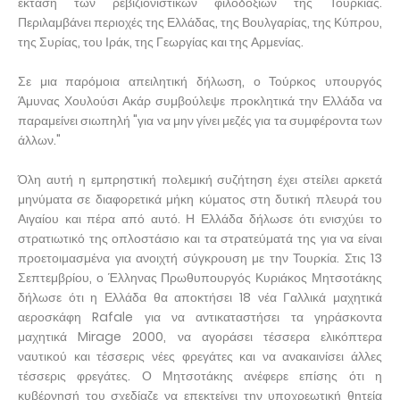
έκταση των ρεβιζιονιστικών φιλοδοξιών της Τουρκίας.
Περιλαμβάνει περιοχές της Ελλάδας, της Βουλγαρίας, της Κύπρου,
της Συρίας, του Ιράκ, της Γεωργίας και της Αρμενίας.
Σε μια παρόμοια απειλητική δήλωση, ο Τούρκος υπουργός
Άμυνας Χουλούσι Ακάρ συμβούλεψε προκλητικά την Ελλάδα να
παραμείνει σιωπηλή "για να μην γίνει μεζές για τα συμφέροντα των
άλλων."
Όλη αυτή η εμπρηστική πολεμική συζήτηση έχει στείλει αρκετά
μηνύματα σε διαφορετικά μήκη κύματος στη δυτική πλευρά του
Αιγαίου και πέρα από αυτό. Η Ελλάδα δήλωσε ότι ενισχύει το
στρατιωτικό της οπλοστάσιο και τα στρατεύματά της για να είναι
προετοιμασμένα για ανοιχτή σύγκρουση με την Τουρκία. Στις 13
Σεπτεμβρίου, ο Έλληνας Πρωθυπουργός Κυριάκος Μητσοτάκης
δήλωσε ότι η Ελλάδα θα αποκτήσει 18 νέα Γαλλικά μαχητικά
αεροσκάφη Rafale για να αντικαταστήσει τα γηράσκοντα
μαχητικά Mirage 2000, να αγοράσει τέσσερα ελικόπτερα
ναυτικού και τέσσερις νέες φρεγάτες και να ανακαινίσει άλλες
τέσσερις φρεγάτες. Ο Μητσοτάκης ανέφερε επίσης ότι η
κυβέρνησή του σχεδίαζε να επεκτείνει την υποχρεωτική θητεία