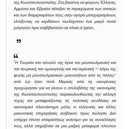
της Κωνσταντινούπολης. Στη βιασύνη να φύγουν, Έλληνες,
Αρμένιοι και Εβραίοι πέταξαν τα περιεχόμενα των σπιτιών
και των διαμερισμάτων τους στην αγορά μεταχειρισμένων,
ελπίζοντας να κερδίσουν τουλάχιστον ένα μικρό ποσό
μετρητών πριν επιβιβαστούν σε πλοίο ή τρένο...
"Η Τουρκία στο σύνολό της έγινε πιο μουσουλμανική και
πιο τουρκική, πιο ομοιογενής και πιο αγροτική — λόγω της
φυγής μη μουσουλμανικών μειονοτήτων από τις πόλεις-
από ό,τι ήταν ποτέ. Μερικές από τις οικογένειες
προχώρησαν για να γίνουν ο στυλοβάτης της οικονομίας
της Κωνσταντινούπολης παρακολουθώντας την αλλαγή
τύχης και μεταφράζοντας τις πολιτικές συνδέσεις σε
οικονομικό πλεονέκτημα μόλις οι ελληνικές και άλλες
μειονοτικές επιχειρήσεις ανέβηκαν προς πώληση. Δεν
υπήρχε τίποτα απαραιτήτως ανέντιμο για τις συναλλαγές
τους, αλλά στηριζόταν σε μια μαζική μεταφορά πλούτου