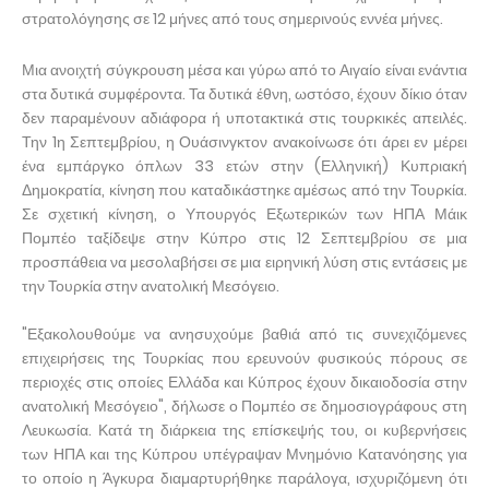
στρατολόγησης σε 12 μήνες από τους σημερινούς εννέα μήνες.
Μια ανοιχτή σύγκρουση μέσα και γύρω από το Αιγαίο είναι ενάντια
στα δυτικά συμφέροντα. Τα δυτικά έθνη, ωστόσο, έχουν δίκιο όταν
δεν παραμένουν αδιάφορα ή υποτακτικά στις τουρκικές απειλές.
Την 1η Σεπτεμβρίου, η Ουάσινγκτον ανακοίνωσε ότι άρει εν μέρει
ένα εμπάργκο όπλων 33 ετών στην (Ελληνική) Κυπριακή
Δημοκρατία, κίνηση που καταδικάστηκε αμέσως από την Τουρκία.
Σε σχετική κίνηση, ο Υπουργός Εξωτερικών των ΗΠΑ Μάικ
Πομπέο ταξίδεψε στην Κύπρο στις 12 Σεπτεμβρίου σε μια
προσπάθεια να μεσολαβήσει σε μια ειρηνική λύση στις εντάσεις με
την Τουρκία στην ανατολική Μεσόγειο.
"Εξακολουθούμε να ανησυχούμε βαθιά από τις συνεχιζόμενες
επιχειρήσεις της Τουρκίας που ερευνούν φυσικούς πόρους σε
περιοχές στις οποίες Ελλάδα και Κύπρος έχουν δικαιοδοσία στην
ανατολική Μεσόγειο", δήλωσε ο Πομπέο σε δημοσιογράφους στη
Λευκωσία. Κατά τη διάρκεια της επίσκεψής του, οι κυβερνήσεις
των ΗΠΑ και της Κύπρου υπέγραψαν Μνημόνιο Κατανόησης για
το οποίο η Άγκυρα διαμαρτυρήθηκε παράλογα, ισχυριζόμενη ότι