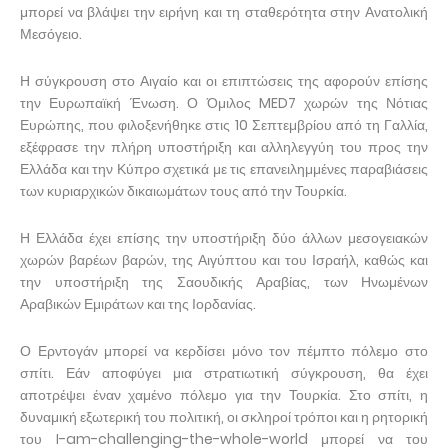
μπορεί να βλάψει την ειρήνη και τη σταθερότητα στην Ανατολική
Μεσόγειο.
Η σύγκρουση στο Αιγαίο και οι επιπτώσεις της αφορούν επίσης
την Ευρωπαϊκή Ένωση. Ο Όμιλος MED7 χωρών της Νότιας
Ευρώπης, που φιλοξενήθηκε στις 10 Σεπτεμβρίου από τη Γαλλία,
εξέφρασε την πλήρη υποστήριξη και αλληλεγγύη του προς την
Ελλάδα και την Κύπρο σχετικά με τις επανειλημμένες παραβιάσεις
των κυριαρχικών δικαιωμάτων τους από την Τουρκία.
Η Ελλάδα έχει επίσης την υποστήριξη δύο άλλων μεσογειακών
χωρών βαρέων βαρών, της Αιγύπτου και του Ισραήλ, καθώς και
την υποστήριξη της Σαουδικής Αραβίας, των Ηνωμένων
Αραβικών Εμιράτων και της Ιορδανίας.
Ο Ερντογάν μπορεί να κερδίσει μόνο τον πέμπτο πόλεμο στο
σπίτι. Εάν αποφύγει μια στρατιωτική σύγκρουση, θα έχει
αποτρέψει έναν χαμένο πόλεμο για την Τουρκία. Στο σπίτι, η
δυναμική εξωτερική του πολιτική, οι σκληροί τρόποι και η ρητορική
του I-am-challenging-the-whole-world μπορεί να του