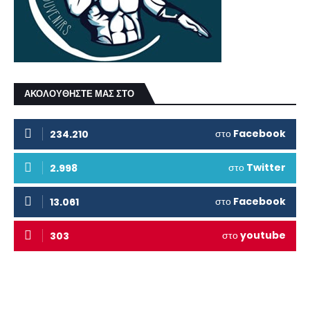
ΑΚΟΛΟΥΘΗΣΤΕ ΜΑΣ ΣΤΟ
στο
Facebook
234.210
στο
Twitter
2.998
στο
Facebook
13.061
στο
youtube
303