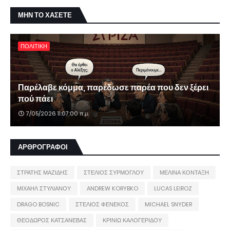
ΜΗΝ ΤΟ ΧΑΣΕΤΕ
ΠΟΛΙΤΙΚΗ
Παρέλαβε κόμμα, παρέδωσε παρέα που δεν ξέρει
πού πάει
7/05/2026 11:07:00 π.μ.
ΑΡΘΡΟΓΡΑΦΟΙ
ΣΤΡΑΤΗΣ ΜΑΖΙΔΗΣ
ΣΤΕΛΙΟΣ ΣΥΡΜΟΓΛΟΥ
ΜΕΛΙΝΑ ΚΟΝΤΑΞΗ
ΜΙΧΑΗΛ ΣΤΥΛΙΑΝΟΥ
ANDREW KORYBKO
LUCAS LEIROZ
DRAGO BOSNIC
ΣΤΕΛΙΟΣ ΦΕΝΕΚΟΣ
MICHAEL SNYDER
ΘΕΟΔΩΡΟΣ ΚΑΤΣΑΝΕΒΑΣ
ΚΡΙΝΙΩ ΚΑΛΟΓΕΡΙΔΟΥ