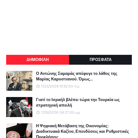
ΔΗΜΟΦΙΛΗ
ΠΡΟΣΦΑΤΑ
Ο Αντώνης Σαμαράς απέφυγε το λάθος της
Μαρίας Καρυστιανού. Όμως...
7/22/2026 10:52:00 π.μ.
Γιατί το Ισραήλ βλέπει τώρα την Τουρκία ως
στρατηγική απειλή
7/25/2026 06:27:00 μ.μ.
Η Ψηφιακή Μετάβαση της Οικονομίας:
Διαδικτυακά Καζίνο, Επενδύσεις και Ρυθμιστικές
Προκλήσεις