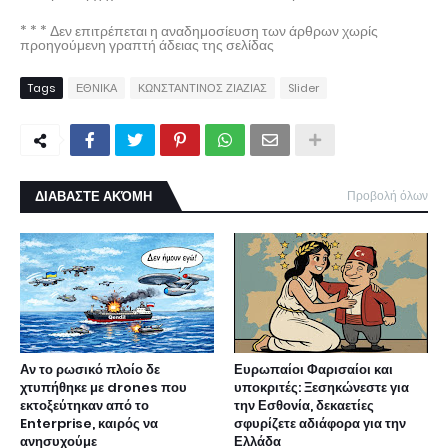
* * * Δεν επιτρέπεται η αναδημοσίευση των άρθρων χωρίς
προηγούμενη γραπτή άδειας της σελίδας
Tags
ΕΘΝΙΚΑ
ΚΩΝΣΤΑΝΤΙΝΟΣ ΖΙΑΖΙΑΣ
Slider
ΔΙΑΒΑΣΤΕ ΑΚΌΜΗ
Προβολή όλων
Αν το ρωσικό πλοίο δε
Ευρωπαίοι Φαρισαίοι και
χτυπήθηκε με drones που
υποκριτές: Ξεσηκώνεστε για
εκτοξεύτηκαν από το
την Εσθονία, δεκαετίες
Enterprise, καιρός να
σφυρίζετε αδιάφορα για την
ανησυχούμε
Ελλάδα