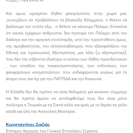
ΡΟΔΟ, ΤΗΝ ΚΡΗΤΗ.
Και ομως ορισμένοι δήθεν φιλειρηνιστες στην χώρα μας
,συνεχίζουν να προβάλλουν τα βλακώδη διλήμματα, τι θέλετε να
βγάλουμε τον στόλο έξω , τι θέλετε να κάνουμε Πόλεμο; Εννοείται
ότι κανείς εχέφρων άνθρωπος δεν προτιμά τον Πόλεμο, από τον
διάλογο και την ειρηνική συνύπαρξη, υπό την προϋπόθεση όμως,
της αμοιβαιότητας, του αλληλοσεβασμού, που εξασφαλίζουν την
Εθνική και προσωπική Αξιοπρέπεια, μια λέξη (η αξιοπρέπεια),
που δεν την σέβονται ιδιαίτερα οι κύκλοι των δήθεν προοδευτικών
, των οπαδών της παγκοσμιοποίησης, των ενδοτικών, των
φανφαρόνων κοσμοπολιτών, που ενδιαφέρονται κυρίως για το
άτομο τους και όχι για την ΠΑΤΡΙΔΑ και την Κοινωνία.
Η Ελλάδα δεν θα πρέπει να είναι δεδομένη για κανέναν σύμμαχο
και θα πρέπει άμεσα να αντιληφθούμε πως δεν είναι μόνο
πολύτιμη η Τουρκία με τα Στενά αλλά και εμείς με το Αιγαίο σε ρόλο
κλειδί για όλη την Ανατολική Μεσόγειο.
Κωνσταντίνος Ζιαζιάς
Επίτιμος Αρχηγός του Γενικού Επιτελείου Στρατού