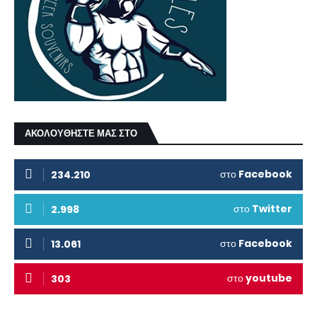
ΑΚΟΛΟΥΘΗΣΤΕ ΜΑΣ ΣΤΟ
στο
Facebook
234.210
στο
Twitter
2.998
στο
Facebook
13.061
στο
youtube
303