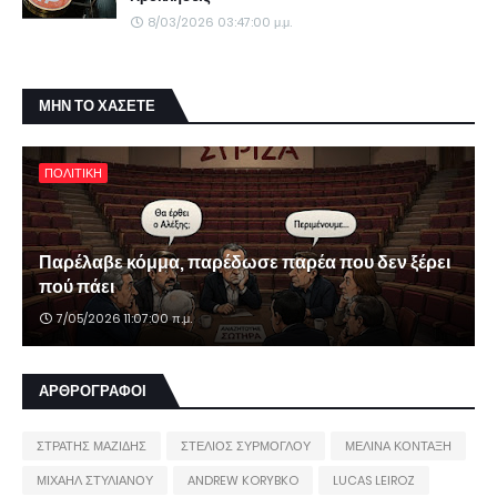
8/03/2026 03:47:00 μ.μ.
ΜΗΝ ΤΟ ΧΑΣΕΤΕ
ΠΟΛΙΤΙΚΗ
Παρέλαβε κόμμα, παρέδωσε παρέα που δεν ξέρει
πού πάει
7/05/2026 11:07:00 π.μ.
ΑΡΘΡΟΓΡΑΦΟΙ
ΣΤΡΑΤΗΣ ΜΑΖΙΔΗΣ
ΣΤΕΛΙΟΣ ΣΥΡΜΟΓΛΟΥ
ΜΕΛΙΝΑ ΚΟΝΤΑΞΗ
ΜΙΧΑΗΛ ΣΤΥΛΙΑΝΟΥ
ANDREW KORYBKO
LUCAS LEIROZ