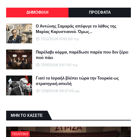
ΔΗΜΟΦΙΛΗ
ΠΡΟΣΦΑΤΑ
Ο Αντώνης Σαμαράς απέφυγε το λάθος της
Μαρίας Καρυστιανού. Όμως...
7/22/2026 10:52:00 π.μ.
Παρέλαβε κόμμα, παρέδωσε παρέα που δεν ξέρει
πού πάει
7/05/2026 11:07:00 π.μ.
Γιατί το Ισραήλ βλέπει τώρα την Τουρκία ως
στρατηγική απειλή
7/25/2026 06:27:00 μ.μ.
ΜΗΝ ΤΟ ΧΑΣΕΤΕ
ΠΟΛΙΤΙΚΗ