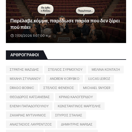
Παρέλαβε κόμμα, παρέδωσε παρέα που δεν ξέρει
πού πάει
7/05/2026 11:07:00 π.μ.
ΑΡΘΡΟΓΡΑΦΟΙ
ΣΤΡΑΤΗΣ ΜΑΖΙΔΗΣ
ΣΤΕΛΙΟΣ ΣΥΡΜΟΓΛΟΥ
ΜΕΛΙΝΑ ΚΟΝΤΑΞΗ
ΜΙΧΑΗΛ ΣΤΥΛΙΑΝΟΥ
ANDREW KORYBKO
LUCAS LEIROZ
DRAGO BOSNIC
ΣΤΕΛΙΟΣ ΦΕΝΕΚΟΣ
MICHAEL SNYDER
ΘΕΟΔΩΡΟΣ ΚΑΤΣΑΝΕΒΑΣ
ΚΡΙΝΙΩ ΚΑΛΟΓΕΡΙΔΟΥ
ΕΛΕΝΗ ΠΑΠΑΔΟΠΟΥΛΟΥ
ΚΩΝΣΤΑΝΤΙΝΟΣ ΜΑΡΓΕΛΗΣ
ΖΑΧΑΡΙΑΣ ΜΥΤΙΛΗΝΙΟΣ
ΣΠΥΡΟΣ ΣΤΑΛΙΑΣ
ΑΝΑΣΤΑΣΙΟΣ ΛΑΥΡΕΝΤΖΟΣ
ΔΗΜΗΤΡΗΣ ΜΑΡΔΑΣ