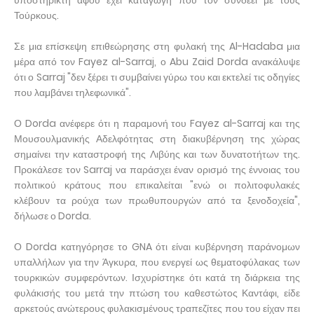
υποστηρικτή αφού έχει καταγωγή που τον συνδέει με τους
Τούρκους.
Σε μια επίσκεψη επιθεώρησης στη φυλακή της Al-Hadaba μια
μέρα από τον Fayez al-Sarraj, ο Abu Zaid Dorda ανακάλυψε
ότι ο Sarraj "δεν ξέρει τι συμβαίνει γύρω του και εκτελεί τις οδηγίες
που λαμβάνει τηλεφωνικά".
Ο Dorda ανέφερε ότι η παραμονή του Fayez al-Sarraj και της
Μουσουλμανικής Αδελφότητας στη διακυβέρνηση της χώρας
σημαίνει την καταστροφή της Λιβύης και των δυνατοτήτων της.
Προκάλεσε τον Sarraj να παράσχει έναν ορισμό της έννοιας του
πολιτικού κράτους που επικαλείται "ενώ οι πολιτοφυλακές
κλέβουν τα ρούχα των πρωθυπουργών από τα ξενοδοχεία",
δήλωσε ο Dorda.
Ο Dorda κατηγόρησε το GNA ότι είναι κυβέρνηση παράνομων
υπαλλήλων για την Άγκυρα, που ενεργεί ως θεματοφύλακας των
τουρκικών συμφερόντων. Ισχυρίστηκε ότι κατά τη διάρκεια της
φυλάκισής του μετά την πτώση του καθεστώτος Καντάφι, είδε
αρκετούς ανώτερους φυλακισμένους τραπεζίτες που του είχαν πει