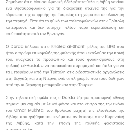
Σημείωσε ότι η Μουσουλμανική Αδελφότητα θέλει η Λιβύη να είναι
ένα θησαυροφυλάκιο για τη διακρατική ατζέντα της για την
εδραίωση της επιρροής της Τουρκίας στη χώρα και σε ολόκληρη
την περιοχή. Είπε ότι το ηθικό των πολιτοφυλακών στην Τρίπολη
κατέρρευσε και δεν υπάρχει πλέον παρά εκμετάλλευση και
επιθετικότητα από τον Ερντογάν.
Ο Dorda δήλωσε ότι ο Khaled al-Sharif, μέλος του LIFG που
ήταν ο πρώην επικεφαλής της φυλακής όπου εκτελούσε την ποινή
του, ανάγκασε το προσωπικό και τους φυλακισμένους στη
φυλακή al-Hadaba να συσκευάσει πυρομαχικά και όπλα για να
τα μεταφέρουν από την Τρίπολη στις ριζοσπαστικές οργανώσεις
στη Βεγγάζη και στη Ντέρνα, ενώ οι πληρωμές που τους δόθηκαν
από την κυβέρνηση μεταφέρθηκαν στην Τουρκία.
Στην τηλεοπτική ομιλία του, ο Dorda ζήτησε προσωρινή εθνική
σημαία. μια σημαία με λευκό φόντο και στο κέντρο της την εικόνα
του Omar Mukhta, του θρυλικού μαχητή της ελευθερίας της
Λιβύης που ηγήθηκε του κινήματος αντίστασης στην Κυρηναϊκή
της Λιβύης, κατά την εποχή της ιταλικής φασιστικής
αποικιοκρατίας.