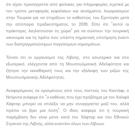
ότι είχαν προσεγγιστεί από φύλακες για πληροφορίες σχετικά με
τον τρόπο μεταφοράς κεφαλαίων και ανοίγματος λογαριασμών
στην Τουρκία για να στηρίξουν το καθεστώς του Ερντογάν μετά
την απόπειρα πραξικοπήματος το 2016. Είπε ότι "αυτοί οι
πράκτορες λεηλατούσαν τη χώρα" για να σώσουν την τουρκική
οικονομία και τη λιρέτα που υπέστη σημαντική υποτίμηση έναντι
των διαπραγματεύσιμων παγκόσμιων νομισμάτων.
Τόνισε ότι οι οργανισμοί της Λιβύης, στο εσωτερικό και στο
εξωτερικό, ελέγχονται από τη Μουσουλμανική Αδελφότητα και
ζήτησε την εκκαθάρισή τους και την εξάλειψη των ριζών της
Μουσουλμανικής Αδελφότητας.
Αναφερόμενος σε ορισμένους από τους πιστούς του Καντάφι, ο
Ντόρντα ανέφερε ότι "ο καθένας που έχει πρόβλημα με τον Χαλιφά
Χάφταρ μπορεί να επιλέξει να μην συνεργαστεί μαζί του, αλλά
πρέπει να βρει μια λύση". Ο ίδιος ανέφερε ότι η τουρκική
παρέμβαση δεν είναι μόνο κατά του Χάφταρ και του Εθνικού
Στρατού της Λιβύης, αλλά εναντίον όλων των Λίβυων.