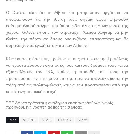
Ο Dorda είπε ότι οι Λίβυοι θα μπορούσαν αργότερα να
αποφασίσουν για την εθνική τους σημαία αφού ψηφίσουν
επίσημα ένα σύνταγμα που θα συνέδεε όλες τις συνιστώσες της
χώρας. Κάλεσε επίσης τον στρατάρχη Χαλίφα Χάφταρ να μην
κλείσει την πόρτα σε όσους ονομαζόνται επαναστάτες και δε
συμμετείχαν σε εγκλήματα κατά των Λίβυων.
Κλείνοντας τα όσα είπε, προέτρεψε τους κατοίκους της Τριπόλεως
να προστατεύσουν τις γειτονιές τους και τους δρόμους τους και να
εξασφαλίσουν τον LNA, καθώς η πρόοδό του προς την
πρωτεύουσα είναι το μόνο που μπορεί να απελευθερώσει την
πόλη από τις πολιτοφυλακές και να την προστατεύσει από την
επικείμενη τουρκική κατοχή.
* * * Δεν επιτρέπεται η αναδημοσίευση των άρθρων χωρίς
προηγούμενη γραπτή άδειας της σελίδας
Tags
ΔΙΕΘΝΗ
ΛΙΒΥΗ
ΤΟΥΡΚΙΑ
Slider