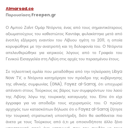
Αlmarsad.co
Παρουσίαση Freepen.gr
Ο Αμπού Ζαΐντ Ομάρ Ντόρντα, ένας από τους σημαντικότερους
αξιωματούχους του καθεστώτος Καντάφι, φυλακίστηκε μετά από
ένοπλη εξέγερση εναντίον του Λίβυου ηγέτη το 2011, η οποία
κορυφώθηκε με την ανατροπή και τη δολοφονία του. Ο Ντόρντα
απελευθερώθηκε για ιατρικούς λόγους από το Γραφείο του
Γενικού Εισαγγελέα στη Λιβύη στις αρχές του περασμένου έτους.
Σε τηλεοπτική ομιλία που μεταδόθηκε από την τηλεόραση Libya
Now TV, ο Ντόρντα κατηγόρησε τον πρόεδρο της κυβέρνησης
της εθνικής συμφωνίας (GNA), Fayez al-Sarraj, ότι υποχωρεί
απέναντι στους Τούρκους εις βάρος των συμφερόντων του λαού
της Λιβύης λόγω της τουρκικής καταγωγής του. Είπε ότι είχε
έγγραφα για να αποδείξει τους ισχυρισμούς του. Ο πρώην
αρχηγός των κατασκόπων δήλωσε ότι ο Fayez al-Sarraj ζήτησε
την τουρκική στρατιωτική υποστήριξη, διότι θα αισθάνεται πιο
άνετα με τους Τούρκους από ό,τι με οποιονδήποτε άλλο ξένο