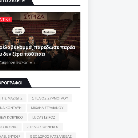
Ν ΤΟ ΧΑΣΕΤΕ
ΛΙΤΙΚΗ
ρέλαβε κόμμα, παρέδωσε παρέα
 δεν ξέρει πού πάει
/05/2026 11:07:00 π.μ.
ΘΡΟΓΡΑΦΟΙ
ΑΤΗΣ ΜΑΖΙΔΗΣ
ΣΤΕΛΙΟΣ ΣΥΡΜΟΓΛΟΥ
ΙΝΑ ΚΟΝΤΑΞΗ
ΜΙΧΑΗΛ ΣΤΥΛΙΑΝΟΥ
REW KORYBKO
LUCAS LEIROZ
GO BOSNIC
ΣΤΕΛΙΟΣ ΦΕΝΕΚΟΣ
HAEL SNYDER
ΘΕΟΔΩΡΟΣ ΚΑΤΣΑΝΕΒΑΣ