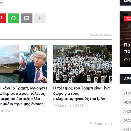
ΜΗ
er
ΠΟ
Προβολή όλων
Πα
που
7
ΑΡ
τι κάνει ο Τραμπ, αγνοήστε
Ο πόλεμος του Τραμπ είναι ένα
ι... Περισσότερος πόλεμος
δώρο για τους
ΣΤΡ
ημερήσια διάταξη αλλά
σκληροπυρηνικούς του Ιράν
ΜΕΛ
 σημάδια πρώιμης άνοιας;
March 24, 2026
l 16, 2026
AND
DRA
Παλαιότερη
MIC