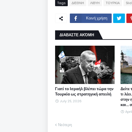
Tags
ΔΙΕΘΝΗ
ΛΙΒΥΗ
ΤΟΥΡΚΙΑ
Slid
Κοινή χρήση
ΔΙΑΒΑΣΤΕ ΑΚΌΜΗ
Γιατί το Ισραήλ βλέπει τώρα την
Δείτε 
Τουρκία ως στρατηγική απειλή
τι λέε
στην 
July 25, 2026
και...
Apri
Νεότερη