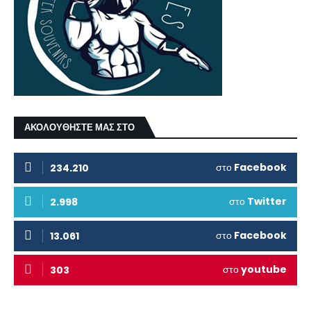
ΑΚΟΛΟΥΘΗΣΤΕ ΜΑΣ ΣΤΟ
στο
Facebook
234.210
στο
Twitter
2.998
στο
Facebook
13.061
στο
youtube
303