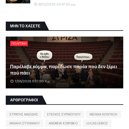
8/03/2026 03:47:00 μ.μ.
ΜΗΝ ΤΟ ΧΑΣΕΤΕ
ΠΟΛΙΤΙΚΗ
Παρέλαβε κόμμα, παρέδωσε παρέα που δεν ξέρει
πού πάει
7/05/2026 11:07:00 π.μ.
ΑΡΘΡΟΓΡΑΦΟΙ
ΣΤΡΑΤΗΣ ΜΑΖΙΔΗΣ
ΣΤΕΛΙΟΣ ΣΥΡΜΟΓΛΟΥ
ΜΕΛΙΝΑ ΚΟΝΤΑΞΗ
ΜΙΧΑΗΛ ΣΤΥΛΙΑΝΟΥ
ANDREW KORYBKO
LUCAS LEIROZ