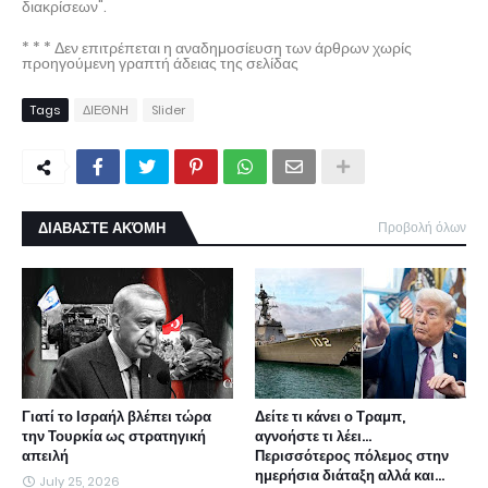
διακρίσεων".
* * * Δεν επιτρέπεται η αναδημοσίευση των άρθρων χωρίς
προηγούμενη γραπτή άδειας της σελίδας
Tags
ΔΙΕΘΝΗ
Slider
ΔΙΑΒΑΣΤΕ ΑΚΌΜΗ
Προβολή όλων
Γιατί το Ισραήλ βλέπει τώρα
Δείτε τι κάνει ο Τραμπ,
την Τουρκία ως στρατηγική
αγνοήστε τι λέει...
απειλή
Περισσότερος πόλεμος στην
ημερήσια διάταξη αλλά και...
July 25, 2026