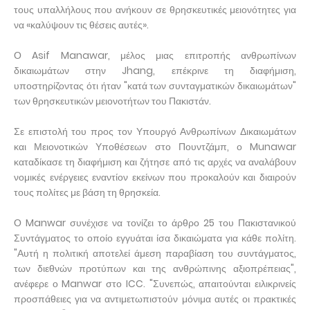
τους υπαλλήλους που ανήκουν σε θρησκευτικές μειονότητες για
να «καλύψουν τις θέσεις αυτές».
Ο Asif Manawar, μέλος μιας επιτροπής ανθρωπίνων
δικαιωμάτων στην Jhang, επέκρινε τη διαφήμιση,
υποστηρίζοντας ότι ήταν "κατά των συνταγματικών δικαιωμάτων"
των θρησκευτικών μειονοτήτων του Πακιστάν.
Σε επιστολή του προς τον Υπουργό Ανθρωπίνων Δικαιωμάτων
και Μειονοτικών Υποθέσεων στο Πουντζάμπ, ο Munawar
καταδίκασε τη διαφήμιση και ζήτησε από τις αρχές να αναλάβουν
νομικές ενέργειες εναντίον εκείνων που προκαλούν και διαιρούν
τους πολίτες με βάση τη θρησκεία.
Ο Manwar συνέχισε να τονίζει το άρθρο 25 του Πακιστανικού
Συντάγματος το οποίο εγγυάται ίσα δικαιώματα για κάθε πολίτη.
"Αυτή η πολιτική αποτελεί άμεση παραβίαση του συντάγματος,
των διεθνών προτύπων και της ανθρώπινης αξιοπρέπειας",
ανέφερε ο Manwar στο ICC. "Συνεπώς, απαιτούνται ειλικρινείς
προσπάθειες για να αντιμετωπιστούν μόνιμα αυτές οι πρακτικές