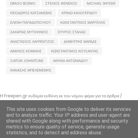
DRAGO BOSNIC
ΣΤΕΛΙΟΣ ΦΕΝΕΚΟΣ
MICHAEL SNYDER
ΘΕΟΔΩΡΟΣ ΚΑΤΣΑΝΕΒΑΣ
ΚΡΙΝΙΩ ΚΑΛΟΓΕΡΙΔΟΥ
ΕΛΕΝΗ ΠΑΠΑΔΟΠΟΥΛΟΥ
ΚΩΝΣΤΑΝΤΙΝΟΣ ΜΑΡΓΕΛΗΣ
ΖΑΧΑΡΙΑΣ ΜΥΤΙΛΗΝΙΟΣ
ΣΠΥΡΟΣ ΣΤΑΛΙΑΣ
ΑΝΑΣΤΑΣΙΟΣ ΛΑΥΡΕΝΤΖΟΣ
ΔΗΜΗΤΡΗΣ ΜΑΡΔΑΣ
ΑΙΜΙΛΙΟΣ ΚΟΜΙΝΗΣ
ΚΩΝΣΤΑΝΤΙΝΟΣ ΚΟΥΣΑΝΤΑΣ
CAITLIN JOHNSTONE
ΑΘΗΝΑ ΑΝΤΩΝΙΑΔΟΥ
ΘΑΝΑΣΗΣ ΜΠΕΛΕΜΕΜΗΣ
Η Freepen.gr ουδεμία ευθύνη εκ του νόμου φέρει για τα άρθρα /
αναρτήσεις που δημοσιεύονται και απηχούν τις απόψεις των συντακτών
τους και δε σημαίνει πως τα υιοθετεί. Σε περίπτωση που θεωρείτε πως
This site uses cookies from Google to deliver its services
θίγεστε από κάποιο εξ αυτών ή ότι υπάρχει κάποιο σφάλμα,
and to analyze traffic. Your IP address and user-agent are
επικοινωνήστε μέσω e-mail
shared with Google along with performance and security
metrics to ensure quality of service, generate usage
Freepen.gr - 2011 - freepengr@gmail.com
statistics, and to detect and address abuse.