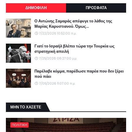
ΔΗΜΟΦΙΛΗ
ΠΡΟΣΦΑΤΑ
Ο Αντώνης Σαμαράς απέφυγε το λάθος της
Μαρίας Καρυστιανού. Όμως...
7/22/2026 10:52:00 π.μ.
Γιατί το Ισραήλ βλέπει τώρα την Τουρκία ως
στρατηγική απειλή
7/25/2026 06:27:00 μ.μ.
Παρέλαβε κόμμα, παρέδωσε παρέα που δεν ξέρει
πού πάει
7/05/2026 11:07:00 π.μ.
ΜΗΝ ΤΟ ΧΑΣΕΤΕ
ΠΟΛΙΤΙΚΗ