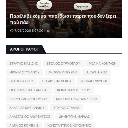
Παρέλαβε κόμμα, παρέδωσε παρέα που δεν ξέρει
πού πάει
7/05/2026 11:07:00 π.μ.
ΑΡΘΡΟΓΡΑΦΟΙ
ΣΤΡΑΤΗΣ ΜΑΖΙΔΗΣ
ΣΤΕΛΙΟΣ ΣΥΡΜΟΓΛΟΥ
ΜΕΛΙΝΑ ΚΟΝΤΑΞΗ
ΜΙΧΑΗΛ ΣΤΥΛΙΑΝΟΥ
ANDREW KORYBKO
LUCAS LEIROZ
DRAGO BOSNIC
ΣΤΕΛΙΟΣ ΦΕΝΕΚΟΣ
MICHAEL SNYDER
ΘΕΟΔΩΡΟΣ ΚΑΤΣΑΝΕΒΑΣ
ΚΡΙΝΙΩ ΚΑΛΟΓΕΡΙΔΟΥ
ΕΛΕΝΗ ΠΑΠΑΔΟΠΟΥΛΟΥ
ΚΩΝΣΤΑΝΤΙΝΟΣ ΜΑΡΓΕΛΗΣ
ΖΑΧΑΡΙΑΣ ΜΥΤΙΛΗΝΙΟΣ
ΣΠΥΡΟΣ ΣΤΑΛΙΑΣ
ΑΝΑΣΤΑΣΙΟΣ ΛΑΥΡΕΝΤΖΟΣ
ΔΗΜΗΤΡΗΣ ΜΑΡΔΑΣ
ΑΙΜΙΛΙΟΣ ΚΟΜΙΝΗΣ
ΚΩΝΣΤΑΝΤΙΝΟΣ ΚΟΥΣΑΝΤΑΣ