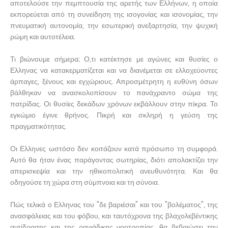
αποτελούσε την πεμπτουσία της αρετής των Ελλήνων, η οποία
εκπορεύεται από τη συνείδηση της ισογονίας και ισονομίας, την
πνευματική αυτονομία, την εσωτερική ανεξαρτησία, την ψυχική
ρώμη και αυτοτέλεια.
Τι βιώνουμε σήμερα; Ο,τι κατέκτησε με αγώνες και θυσίες ο
Ελληνας να κατακερματίζεται και να διανέμεται σε ελλοχεύοντες
άρπαγες, ξένους και εγχώριους. Απροσμέτρητη η ευθύνη όσων
βάλθηκαν να ανασκολοπίσουν το πανάχραντο σώμα της
πατρίδας. Οι θυσίες δεκάδων χρόνων εκβάλλουν στην πίκρα. Το
εγκώμιο έγινε θρήνος. Πικρή και σκληρή η γεύση της
πραγματικότητας.
Οι Ελληνες ωστόσο δεν κοιτάζουν κατά πρόσωπο τη συμφορά.
Αυτό θα ήταν ένας παράγοντας σωτηρίας, διότι απολακτίζει την
απερισκεψία και την ηθικοπολιτική ανευθυνότητα. Και θα
οδηγούσε τη χώρα στη σύμπνοια και τη σύνοια.
Πώς τελικά ο Ελληνας του "δε βαριέσαι" και του "βολέματος", της
ανασφάλειας και του φόβου, και ταυτόχρονα της βλαχολεβέντικης
αντίδρασης και της ραγιάδικης νοοτροπίας, θα βεβαιώσει την