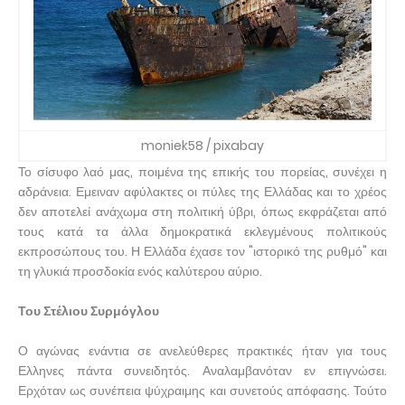
moniek58 / pixabay
Το σίσυφο λαό μας, ποιμένα της επικής του πορείας, συνέχει η
αδράνεια. Εμειναν αφύλακτες οι πύλες της Ελλάδας και το χρέος
δεν αποτελεί ανάχωμα στη πολιτική ύβρι, όπως εκφράζεται από
τους κατά τα άλλα δημοκρατικά εκλεγμένους πολιτικούς
εκπροσώπους του. Η Ελλάδα έχασε τον "ιστορικό της ρυθμό" και
τη γλυκιά προσδοκία ενός καλύτερου αύριο.
Του Στέλιου Συρμόγλου
Ο αγώνας ενάντια σε ανελεύθερες πρακτικές ήταν για τους
Ελληνες πάντα συνειδητός. Αναλαμβανόταν εν επιγνώσει.
Ερχόταν ως συνέπεια ψύχραιμης και συνετούς απόφασης. Τούτο