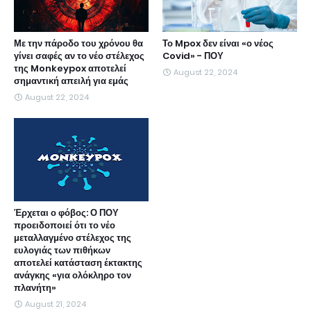
Με την πάροδο του χρόνου θα
Το Mpox δεν είναι «ο νέος
γίνει σαφές αν το νέο στέλεχος
Covid» - ΠΟΥ
της Monkeypox αποτελεί
August 22, 2024
σημαντική απειλή για εμάς
August 22, 2024
Έρχεται ο φόβος: Ο ΠΟΥ
προειδοποιεί ότι το νέο
μεταλλαγμένο στέλεχος της
ευλογιάς των πιθήκων
αποτελεί κατάσταση έκτακτης
ανάγκης «για ολόκληρο τον
πλανήτη»
August 21, 2024