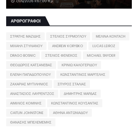
7/05/2026 11:07:00 π.μ.
ΑΡΘΡΟΓΡΑΦΟΙ
ΣΤΡΑΤΗΣ ΜΑΖΙΔΗΣ
ΣΤΕΛΙΟΣ ΣΥΡΜΟΓΛΟΥ
ΜΕΛΙΝΑ ΚΟΝΤΑΞΗ
ΜΙΧΑΗΛ ΣΤΥΛΙΑΝΟΥ
ANDREW KORYBKO
LUCAS LEIROZ
DRAGO BOSNIC
ΣΤΕΛΙΟΣ ΦΕΝΕΚΟΣ
MICHAEL SNYDER
ΘΕΟΔΩΡΟΣ ΚΑΤΣΑΝΕΒΑΣ
ΚΡΙΝΙΩ ΚΑΛΟΓΕΡΙΔΟΥ
ΕΛΕΝΗ ΠΑΠΑΔΟΠΟΥΛΟΥ
ΚΩΝΣΤΑΝΤΙΝΟΣ ΜΑΡΓΕΛΗΣ
ΖΑΧΑΡΙΑΣ ΜΥΤΙΛΗΝΙΟΣ
ΣΠΥΡΟΣ ΣΤΑΛΙΑΣ
ΑΝΑΣΤΑΣΙΟΣ ΛΑΥΡΕΝΤΖΟΣ
ΔΗΜΗΤΡΗΣ ΜΑΡΔΑΣ
ΑΙΜΙΛΙΟΣ ΚΟΜΙΝΗΣ
ΚΩΝΣΤΑΝΤΙΝΟΣ ΚΟΥΣΑΝΤΑΣ
CAITLIN JOHNSTONE
ΑΘΗΝΑ ΑΝΤΩΝΙΑΔΟΥ
ΘΑΝΑΣΗΣ ΜΠΕΛΕΜΕΜΗΣ