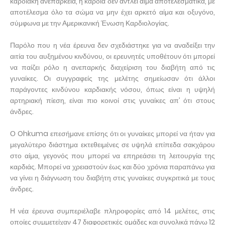
καρδιακή ανεπάρκεια, η καρδιά δεν αντλεί αίμα αποτελεσματικά, με
αποτέλεσμα όλο τα σώμα να μην έχει αρκετό αίμα και οξυγόνο,
σύμφωνα με την Αμερικανική Ένωση Καρδιολογίας.
Παρόλο που η νέα έρευνα δεν σχεδιάστηκε για να αναδείξει την
αιτία του αυξημένου κινδύνου, οι ερευνητές υποθέτουν ότι μπορεί
να παίζει ρόλο η ανεπαρκής διαχείριση του διαβήτη από τις
γυναίκες. Οι συγγραφείς της μελέτης σημείωσαν ότι άλλοι
παράγοντες κινδύνου καρδιακής νόσου, όπως είναι η υψηλή
αρτηριακή πίεση, είναι πιο κοινοί στις γυναίκες απ’ ότι στους
άνδρες.
Ο Ohkuma επεσήμανε επίσης ότι οι γυναίκες μπορεί να ήταν για
μεγαλύτερο διάστημα εκτεθειμένες σε υψηλά επίπεδα σακχάρου
στο αίμα, γεγονός που μπορεί να επηρεάσει τη λειτουργία της
καρδιάς. Μπορεί να χρειαστούν έως και δύο χρόνια παραπάνω για
να γίνει η διάγνωση του διαβήτη στις γυναίκες συγκριτικά με τους
άνδρες.
Η νέα έρευνα συμπεριέλαβε πληροφορίες από 14 μελέτες, στις
οποίες συμμετείχαν 47 διαφορετικές ομάδες και συνολικά πάνω 12