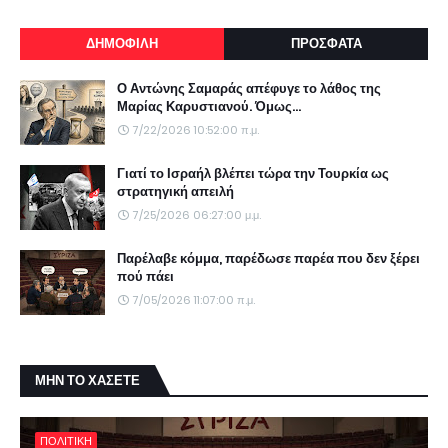
ΔΗΜΟΦΙΛΗ
ΠΡΟΣΦΑΤΑ
Ο Αντώνης Σαμαράς απέφυγε το λάθος της
Μαρίας Καρυστιανού. Όμως...
7/22/2026 10:52:00 π.μ.
Γιατί το Ισραήλ βλέπει τώρα την Τουρκία ως
στρατηγική απειλή
7/25/2026 06:27:00 μ.μ.
Παρέλαβε κόμμα, παρέδωσε παρέα που δεν ξέρει
πού πάει
7/05/2026 11:07:00 π.μ.
ΜΗΝ ΤΟ ΧΑΣΕΤΕ
ΠΟΛΙΤΙΚΗ