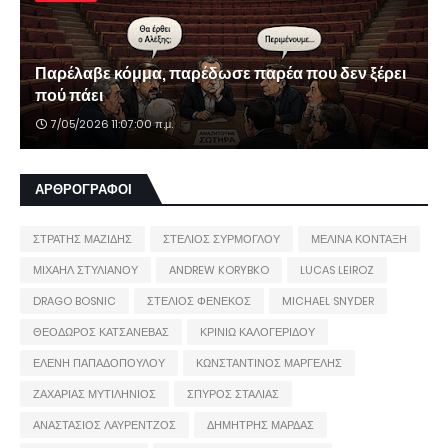
Παρέλαβε κόμμα, παρέδωσε παρέα που δεν ξέρει
πού πάει
7/05/2026 11:07:00 π.μ.
ΑΡΘΡΟΓΡΑΦΟΙ
ΣΤΡΑΤΗΣ ΜΑΖΙΔΗΣ
ΣΤΕΛΙΟΣ ΣΥΡΜΟΓΛΟΥ
ΜΕΛΙΝΑ ΚΟΝΤΑΞΗ
ΜΙΧΑΗΛ ΣΤΥΛΙΑΝΟΥ
ANDREW KORYBKO
LUCAS LEIROZ
DRAGO BOSNIC
ΣΤΕΛΙΟΣ ΦΕΝΕΚΟΣ
MICHAEL SNYDER
ΘΕΟΔΩΡΟΣ ΚΑΤΣΑΝΕΒΑΣ
ΚΡΙΝΙΩ ΚΑΛΟΓΕΡΙΔΟΥ
ΕΛΕΝΗ ΠΑΠΑΔΟΠΟΥΛΟΥ
ΚΩΝΣΤΑΝΤΙΝΟΣ ΜΑΡΓΕΛΗΣ
ΖΑΧΑΡΙΑΣ ΜΥΤΙΛΗΝΙΟΣ
ΣΠΥΡΟΣ ΣΤΑΛΙΑΣ
ΑΝΑΣΤΑΣΙΟΣ ΛΑΥΡΕΝΤΖΟΣ
ΔΗΜΗΤΡΗΣ ΜΑΡΔΑΣ