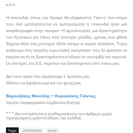
κ.λ.π.
Η τσικουδιά, όπως την ξέραμε, θα εξαφανιστεί. Γιατί σ’ ένα κόσμο
που όλα μετατρέπονται σε εμπορεύματα η τσικουδιά ήταν μια
ανορθογραφία στην «αγορά». Η αμπελουργία, μια δραστηριότητα
των Κρητικών για πάνω από τέσσερις χιλιάδες χρόνια, ενώ φθίνει
δέχεται άλλο ένα χτύπημα. Αλλά είπαμε οι καιροί αλλάξανε. Τώρα
ανήκουμε στη «μεγάλη ευρωπαϊκή οικογένεια» που δε φαίνεται να
εγκρίνει αυτή τη δραστηριότητα κι οδηγεί σε συντριβή την αγροτιά.
Οι ολετήρες της Ε.Ε. περνούν και ξαναπερνούν από πάνω μας.
Δεν τους αρκεί που ξεριζώσαμε τ’ αμπέλια μας.
Θέλουν να ξεριζώσουμε και την ψυχή μας.
Βαρουξάκης Μανόλης – Κυριακάκης Γιάννης
,
πρώην περιφερειακοί σύμβουλοι Κρήτης
* * * Δεν επιτρέπεται η αναδημοσίευση των άρθρων χωρίς
προηγούμενη γραπτή άδειας της σελίδας
Tags
ΟΙΚΟΝΟΜΙΑ
Slider