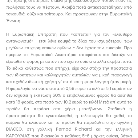
της κρίσης οι εταιρείες διακίνησης αλκοολούχων ποτών είδαν τις
πωλήσεις τους να πέφτουν. Ακριβά ποτά αντικαταστάθηκαν από
τσικουδιά, ούζο και τσίπουρο. Και προσέφυγαν στην Ευρωπαϊκή
Ένωση.
Η Ευρωπαϊκή Επιτροπή που «κόπτεται» για τον «ελεύθερο
ανταγωνισμό» - έτσι λένε κομψά το δίκιο του ισχυρότερου, των
μεγάλων επιχειρηματικών ομίλων - δεν έχασε την ευκαιρία. Προ
ημερών το Ευρωπαϊκό Δικαστήριο αποφάσισε και διέταξε να
εξισωθεί ο φόρος με αυτόν που έχει το ουίσκι κι άλλα ακριβά ποτά.
Το ειδικό καθεστώς που υπήρχε, είχε σαν στόχο την προστασία
των ιδιοκτητών και καλλιεργητών αμπελιών για μικρή παραγωγή
και σχεδόν ιδιωτική χρήση γι’ αυτό και η φορολόγηση ήταν μικρή.
Η φορολογία εκτινάσσεται από 0,59 ευρώ το κιλό σε 5,1 ευρώ κι αν
δεν ισχύσει η έκπτωση 50% ο επιβαλλόμενος φόρος θα αυξηθεί
κατά 18 φορές, στο ποσό των 10,2 ευρώ το κιλό! Μετά απ’ αυτό το
προϊόν θα περάσει στα χέρια μεσαζόντων. Σταδιακά η
δραστηριότητα θα εγκαταλειφθεί, η τελετουργία θα χαθεί, τα
καζάνια θα κλείσουν και το προϊόν θα παραδοθεί στην αγγλική
DIAGEO, στη γαλλική Pernod Richard και την ελληνική
ΚΑΡΟΥΛΙΑΣ που διακινούν ο καθένας 5-6 μάρκες ουίσκι, βότκα