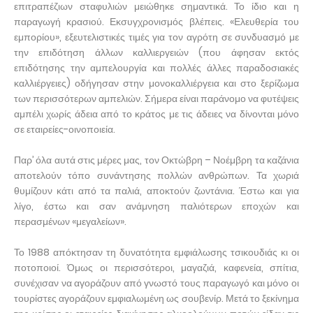
επιτραπέζιων σταφυλιών μειώθηκε σημαντικά. Το ίδιο και η
παραγωγή κρασιού. Εκσυγχρονισμός βλέπεις. «Ελευθερία του
εμπορίου», εξευτελιστικές τιμές για τον αγρότη σε συνδυασμό με
την επιδότηση άλλων καλλιεργειών (που άφησαν εκτός
επιδότησης την αμπελουργία και πολλές άλλες παραδοσιακές
καλλιέργειες) οδήγησαν στην μονοκαλλιέργεια και στο ξερίζωμα
των περισσότερων αμπελιών. Σήμερα είναι παράνομο να φυτέψεις
αμπέλι χωρίς άδεια από το κράτος με τις άδειες να δίνονται μόνο
σε εταιρείες-οινοποιεία.
Παρ’ όλα αυτά στις μέρες μας, τον Οκτώβρη – Νοέμβρη τα καζάνια
αποτελούν τόπο συνάντησης πολλών ανθρώπων. Τα χωριά
θυμίζουν κάτι από τα παλιά, αποκτούν ζωντάνια. Έστω και για
λίγο, έστω και σαν ανάμνηση παλιότερων εποχών και
περασμένων «μεγαλείων».
Το 1988 απόκτησαν τη δυνατότητα εμφιάλωσης τσικουδιάς κι οι
ποτοποιοί. Όμως οι περισσότεροι, μαγαζιά, καφενεία, σπίτια,
συνέχισαν να αγοράζουν από γνωστό τους παραγωγό και μόνο οι
τουρίστες αγοράζουν εμφιαλωμένη ως σουβενίρ. Μετά το ξεκίνημα