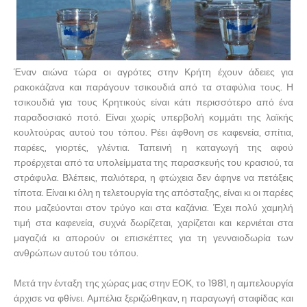
Έναν αιώνα τώρα οι αγρότες στην Κρήτη έχουν άδειες για
ρακοκάζανα και παράγουν τσικουδιά από τα σταφύλια τους. Η
τσικουδιά για τους Κρητικούς είναι κάτι περισσότερο από ένα
παραδοσιακό ποτό. Είναι χωρίς υπερβολή κομμάτι της λαϊκής
κουλτούρας αυτού του τόπου. Ρέει άφθονη σε καφενεία, σπίτια,
παρέες, γιορτές, γλέντια. Ταπεινή η καταγωγή της αφού
προέρχεται από τα υπολείμματα της παρασκευής του κρασιού, τα
στράφυλα. Βλέπεις, παλιότερα, η φτώχεια δεν άφηνε να πετάξεις
τίποτα. Είναι κι όλη η τελετουργία της απόσταξης, είναι κι οι παρέες
που μαζεύονται στον τρύγο και στα καζάνια. Έχει πολύ χαμηλή
τιμή στα καφενεία, συχνά δωρίζεται, χαρίζεται και κερνιέται στα
μαγαζιά κι απορούν οι επισκέπτες για τη γενναιοδωρία των
ανθρώπων αυτού του τόπου.
Μετά την ένταξη της χώρας μας στην ΕΟΚ, το 1981, η αμπελουργία
άρχισε να φθίνει. Αμπέλια ξεριζώθηκαν, η παραγωγή σταφίδας και