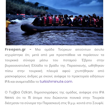
Freepen.gr -
Μια ομάδα Τούρκων αιτούντων άσυλο
ισχυρίστηκε ότι, μετά από μια προσπάθεια να περάσουν τα
τουρκικά σύνορα μέσω του ποταμού Έβρου στην
βορειοανατολική Ελλάδα το βράδυ της Παρασκευής, ωθήθηκαν
πίσω στην τουρκική πλευρά αφού χτυπήθηκαν από
μασκοφόρους άνδρες με σκοινί, ανέφερε το πρακτορείο ειδήσεων
IPA και αναμεταδίδει το
turkishminute.com
.
Ο Tuğba Özkan, δημοσιογράφος της ομάδας, ανέφερε στο IPA
News ότι το 15 άτομα που διώκονται ποινικά στην Τουρκία
διέσχισαν τα σύνορα την Παρασκευή στις 9 μ.μ. κοντά στο Σουφλί.