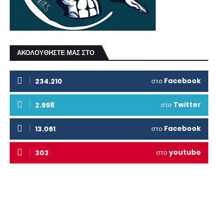
ΑΚΟΛΟΥΘΗΣΤΕ ΜΑΣ ΣΤΟ
στο
Facebook
234.210
στο
Twitter
2.998
στο
Facebook
13.061
στο
youtube
303