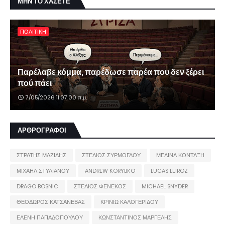
ΜΗΝ ΤΟ ΧΑΣΕΤΕ
ΠΟΛΙΤΙΚΗ
Παρέλαβε κόμμα, παρέδωσε παρέα που δεν ξέρει
πού πάει
7/05/2026 11:07:00 π.μ.
ΑΡΘΡΟΓΡΑΦΟΙ
ΣΤΡΑΤΗΣ ΜΑΖΙΔΗΣ
ΣΤΕΛΙΟΣ ΣΥΡΜΟΓΛΟΥ
ΜΕΛΙΝΑ ΚΟΝΤΑΞΗ
ΜΙΧΑΗΛ ΣΤΥΛΙΑΝΟΥ
ANDREW KORYBKO
LUCAS LEIROZ
DRAGO BOSNIC
ΣΤΕΛΙΟΣ ΦΕΝΕΚΟΣ
MICHAEL SNYDER
ΘΕΟΔΩΡΟΣ ΚΑΤΣΑΝΕΒΑΣ
ΚΡΙΝΙΩ ΚΑΛΟΓΕΡΙΔΟΥ
ΕΛΕΝΗ ΠΑΠΑΔΟΠΟΥΛΟΥ
ΚΩΝΣΤΑΝΤΙΝΟΣ ΜΑΡΓΕΛΗΣ