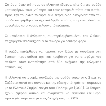
Ωστόσο, όταν πάτησαν σε ελληνικό έδαφος, είπε ότι μια ομάδα
μασκοφόρων τους χτύπησε και τους έσπρωξε πίσω στο ποτάμι
προς την τουρκική πλευρά. Μία τετραμελής οικογένεια από την
ομάδα αναφέρθηκε ότι είχε συλληφθεί από τις τουρκικές δυνάμεις
ασφαλείας και οι γονείς τελούν υπό κράτηση.
Οι υπόλοιποι 11 άνθρωποι, συμπεριλαμβανομένου του Özkan,
επιχείρησαν να διασχίσουν τα σύνορα για δεύτερη φορά.
Η ομάδα κατόρθωσε να περάσει τον Έβρο με ασφάλεια στη
δεύτερη προσπάθειά της, και κρυβόταν για να αποφύγει νέα
επίθεση όταν εντοπίστηκε από δύο οχήματα της ελληνικής
αστυνομίας.
Η ελληνική αστυνομία συνέλαβε την ομάδα γύρω στις 2 μ.μ. το
Σάββατο κοντά στα σύνορα και την έθεση υπό κράτηση σύμφωνα
με το Ελληνικό Συμβούλιο για τους Πρόσφυγες (GCR). Οι Τούρκοι
έχουν ζητήσει άσυλο και αναμένεται να αφεθούν ελεύθεροι
προσεχώς σύμφωνα με τους δικηγόρους του GCR.