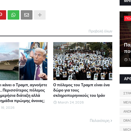
ΜΗ
ΠΟ
Προβολή όλων
Πα
που
7
ΑΡ
τι κάνει ο Τραμπ, αγνοήστε
Ο πόλεμος του Τραμπ είναι ένα
ι... Περισσότερος πόλεμος
δώρο για τους
ΣΤΡ
ημερήσια διάταξη αλλά
σκληροπυρηνικούς του Ιράν
 σημάδια πρώιμης άνοιας;
March 24, 2026
ΜΕΛ
l 16, 2026
AND
Παλαιότερη
DRA
MIC