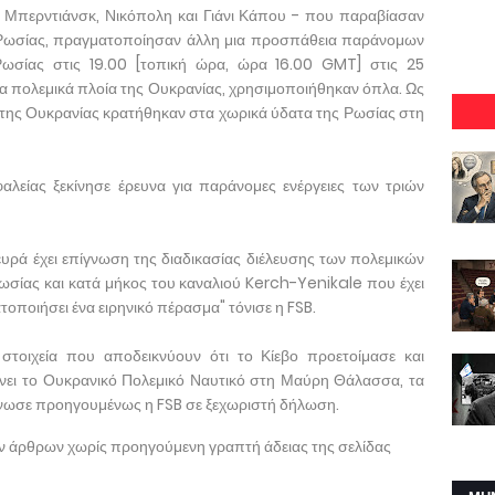
- Μπερντιάνσκ, Νικόπολη και Γιάνι Κάπου - που παραβίασαν
 Ρωσίας, πραγματοποίησαν άλλη μια προσπάθεια παράνομων
Ρωσίας στις 19.00 [τοπική ώρα, ώρα 16.00 GMT] στις 25
α τα πολεμικά πλοία της Ουκρανίας, χρησιμοποιήθηκαν όπλα. Ως
ού της Ουκρανίας κρατήθηκαν στα χωρικά ύδατα της Ρωσίας στη
είας ξεκίνησε έρευνα για παράνομες ενέργειες των τριών
ευρά έχει επίγνωση της διαδικασίας διέλευσης των πολεμικών
σίας και κατά μήκος του καναλιού Kerch-Yenikale που έχει
οποιήσει ένα ειρηνικό πέρασμα" τόνισε η FSB.
στοιχεία που αποδεικνύουν ότι το Κίεβο προετοίμασε και
νει το Ουκρανικό Πολεμικό Ναυτικό στη Μαύρη Θάλασσα, τα
ίνωσε προηγουμένως η FSB σε ξεχωριστή δήλωση.
ων άρθρων χωρίς προηγούμενη γραπτή άδειας της σελίδας