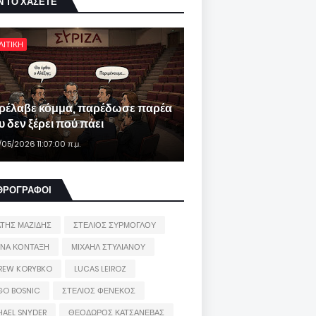
Ν ΤΟ ΧΑΣΕΤΕ
ΛΙΤΙΚΗ
ρέλαβε κόμμα, παρέδωσε παρέα
 δεν ξέρει πού πάει
/05/2026 11:07:00 π.μ.
ΘΡΟΓΡΑΦΟΙ
ΑΤΗΣ ΜΑΖΙΔΗΣ
ΣΤΕΛΙΟΣ ΣΥΡΜΟΓΛΟΥ
ΙΝΑ ΚΟΝΤΑΞΗ
ΜΙΧΑΗΛ ΣΤΥΛΙΑΝΟΥ
REW KORYBKO
LUCAS LEIROZ
GO BOSNIC
ΣΤΕΛΙΟΣ ΦΕΝΕΚΟΣ
HAEL SNYDER
ΘΕΟΔΩΡΟΣ ΚΑΤΣΑΝΕΒΑΣ