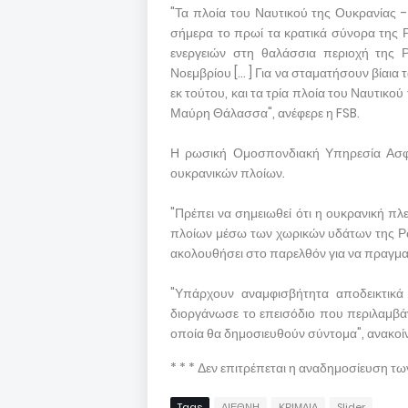
"Τα πλοία του Ναυτικού της Ουκρανίας 
σήμερα το πρωί τα κρατικά σύνορα της
ενεργειών στη θαλάσσια περιοχή της 
Νοεμβρίου [... ] Για να σταματήσουν βίαι
εκ τούτου, και τα τρία πλοία του Ναυτικ
Μαύρη Θάλασσα", ανέφερε η FSB.
Η ρωσική Ομοσπονδιακή Υπηρεσία Ασφαλ
ουκρανικών πλοίων.
"Πρέπει να σημειωθεί ότι η ουκρανική πλ
πλοίων μέσω των χωρικών υδάτων της Ρω
ακολουθήσει στο παρελθόν για να πραγματ
"Υπάρχουν αναμφισβήτητα αποδεικτικά 
διοργάνωσε το επεισόδιο που περιλαμβά
οποία θα δημοσιευθούν σύντομα", ανακο
* * * Δεν επιτρέπεται η αναδημοσίευση τ
Tags
ΔΙΕΘΝΗ
ΚΡΙΜΑΙΑ
Slider