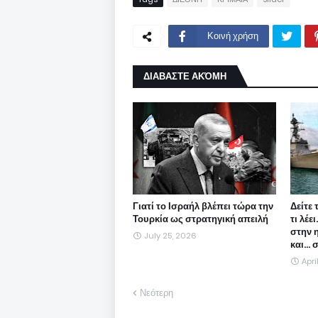
Κοινή χρήση
ΔΙΑΒΑΣΤΕ ΑΚΌΜΗ
Γιατί το Ισραήλ βλέπει τώρα την
Δείτε 
Τουρκία ως στρατηγική απειλή
τι λέε
στην 
July 25, 2026
και...
Apri
Νεότερη