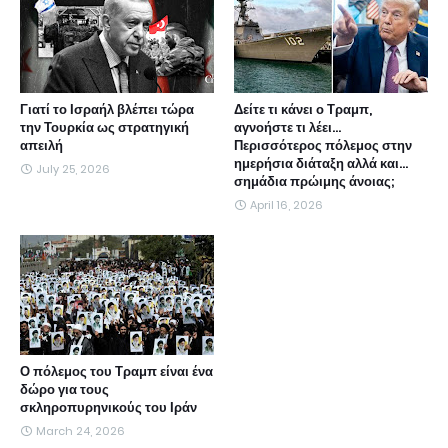
Γιατί το Ισραήλ βλέπει τώρα
Δείτε τι κάνει ο Τραμπ,
την Τουρκία ως στρατηγική
αγνοήστε τι λέει...
απειλή
Περισσότερος πόλεμος στην
ημερήσια διάταξη αλλά και...
July 25, 2026
σημάδια πρώιμης άνοιας;
April 16, 2026
Ο πόλεμος του Τραμπ είναι ένα
δώρο για τους
σκληροπυρηνικούς του Ιράν
March 24, 2026