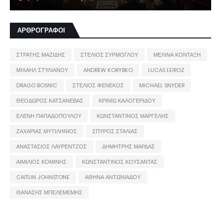
ΑΡΘΡΟΓΡΑΦΟΙ
ΣΤΡΑΤΗΣ ΜΑΖΙΔΗΣ
ΣΤΕΛΙΟΣ ΣΥΡΜΟΓΛΟΥ
ΜΕΛΙΝΑ ΚΟΝΤΑΞΗ
ΜΙΧΑΗΛ ΣΤΥΛΙΑΝΟΥ
ANDREW KORYBKO
LUCAS LEIROZ
DRAGO BOSNIC
ΣΤΕΛΙΟΣ ΦΕΝΕΚΟΣ
MICHAEL SNYDER
ΘΕΟΔΩΡΟΣ ΚΑΤΣΑΝΕΒΑΣ
ΚΡΙΝΙΩ ΚΑΛΟΓΕΡΙΔΟΥ
ΕΛΕΝΗ ΠΑΠΑΔΟΠΟΥΛΟΥ
ΚΩΝΣΤΑΝΤΙΝΟΣ ΜΑΡΓΕΛΗΣ
ΖΑΧΑΡΙΑΣ ΜΥΤΙΛΗΝΙΟΣ
ΣΠΥΡΟΣ ΣΤΑΛΙΑΣ
ΑΝΑΣΤΑΣΙΟΣ ΛΑΥΡΕΝΤΖΟΣ
ΔΗΜΗΤΡΗΣ ΜΑΡΔΑΣ
ΑΙΜΙΛΙΟΣ ΚΟΜΙΝΗΣ
ΚΩΝΣΤΑΝΤΙΝΟΣ ΚΟΥΣΑΝΤΑΣ
CAITLIN JOHNSTONE
ΑΘΗΝΑ ΑΝΤΩΝΙΑΔΟΥ
ΘΑΝΑΣΗΣ ΜΠΕΛΕΜΕΜΗΣ