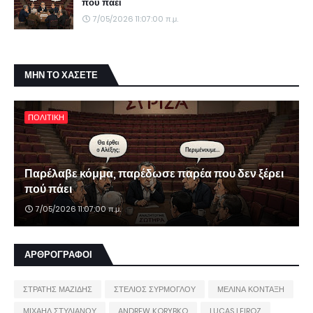
πού πάει
7/05/2026 11:07:00 π.μ.
ΜΗΝ ΤΟ ΧΑΣΕΤΕ
ΠΟΛΙΤΙΚΗ
Παρέλαβε κόμμα, παρέδωσε παρέα που δεν ξέρει
πού πάει
7/05/2026 11:07:00 π.μ.
ΑΡΘΡΟΓΡΑΦΟΙ
ΣΤΡΑΤΗΣ ΜΑΖΙΔΗΣ
ΣΤΕΛΙΟΣ ΣΥΡΜΟΓΛΟΥ
ΜΕΛΙΝΑ ΚΟΝΤΑΞΗ
ΜΙΧΑΗΛ ΣΤΥΛΙΑΝΟΥ
ANDREW KORYBKO
LUCAS LEIROZ