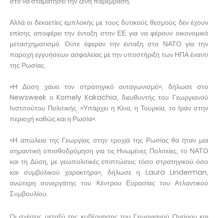
στο να σταματήσει την ξένη παρέμβαση.
Αλλά οι δεκαετίες εμπλοκής με τους δυτικούς θεσμούς δεν έχουν
επίσης αποφέρει την ένταξη στην ΕΕ για να φέρουν οικονομικό
μετασχηματισμό. Ούτε έφεραν την ένταξη στο ΝΑΤΟ για την
παροχή εγγυήσεων ασφαλείας με την υποστήριξη των ΗΠΑ έναντι
της Ρωσίας.
«Η Δύση χάνει τον στρατηγικό ανταγωνισμό», δήλωσε στο
Newsweek ο Kornely Kakachia, διευθυντής του Γεωργιανού
Ινστιτούτου Πολιτικής. «Υπάρχει η Κίνα, η Τουρκία, το Ιράν στην
περιοχή καθώς και η Ρωσία».
«Η απώλεια της Γεωργίας στην τροχιά της Ρωσίας θα ήταν μια
σημαντική οπισθοδρόμηση για τις Ηνωμένες Πολιτείες, το ΝΑΤΟ
και τη Δύση, με γεωπολιτικές επιπτώσεις τόσο στρατηγικού όσο
και συμβολικού χαρακτήρα», δήλωσε η Laura Linderman,
ανώτερη συνεργάτης του Κέντρου Ευρασίας του Ατλαντικού
Συμβουλίου.
Οι σχέσεις μεταξύ της κυβέρνησης του Γεωργιανού Ονείρου και