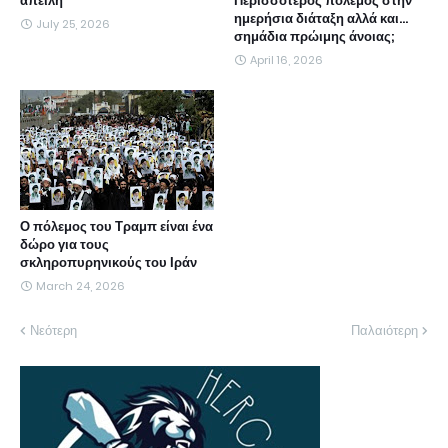
απειλή
Περισσότερος πόλεμος στην
ημερήσια διάταξη αλλά και...
July 25, 2026
σημάδια πρώιμης άνοιας;
April 16, 2026
Ο πόλεμος του Τραμπ είναι ένα
δώρο για τους
σκληροπυρηνικούς του Ιράν
March 24, 2026
Νεότερη
Παλαιότερη