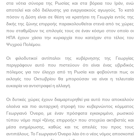
στα νότια σύνορα της Ρωσίας και στα βόρεια του Ιράν, ενώ
αποτελεί και οδό διέλευσης για ενεργειακούς αγωγούς. Το κατά
πόσον η Δύση είναι σε θέση να κρατήσει τη Γεωργία εντός της
δικής της ζώνης επιρροής παρακολουθείται στενά από τις χώρες
που σταθμίζουν τις επιλογές τους σε έναν κόσμο στον οποίο οι
ΗΠΑ έχουν χάσει την κυριαρχία που κατείχαν στο τέλος του
Ψυχρού Πολέμου.
Οι φιλοδυτικοί αντίπαλοι της κυβέρνησης της Γεωργίας
περιγράφουν αυτό που πιστεύουν ότι είναι ένας υβριδικός
πόλεμος για τον έλεγχο από τη Ρωσία και φοβούνται πως οι
εκλογές του Οκτωβρίου θα μπορούσαν να είναι η τελευταία
ευκαιρία να αντιστραφεί η αλλαγή.
Οι δυτικές χώρες έχουν διαμαρτυρηθεί για αυτό που αποκαλούν
ολοένα και πιο αυταρχική στροφή του κυβερνώντος κόμματος
Γεωργιανό Όνειρο, με έναν πρόσφατα εγκεκριμένο, ρωσικού
τύπου νόμο περί «ξένης επιρροής» που στοχεύει ακτιβιστές και
μέσα ενημέρωσης, καθώς και τις απειλές του προς τους
αντιπάλους. Το Γεωργιανό Όνειρο λέει ότι ο νέος νόμος αποσκοπεί