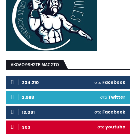
ΑΚΟΛΟΥΘΗΣΤΕ ΜΑΣ ΣΤΟ
στο
Facebook
234.210
στο
Twitter
2.998
στο
Facebook
13.061
στο
youtube
303