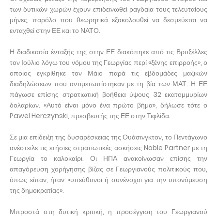
των δυτικών χωρών έχουν επιδεινωθεί ραγδαία τους τελευταίους
μήνες, παρόλο που θεωρητικά εξακολουθεί να δεσμεύεται να
ενταχθεί στην ΕΕ και το ΝΑΤΟ.
Η διαδικασία ένταξής της στην ΕΕ διακόπηκε από τις Βρυξέλλες
τον Ιούλιο λόγω του νόμου της Γεωργίας περί «ξένης επιρροής», ο
οποίος εγκρίθηκε τον Μάιο παρά τις εβδομάδες μαζικών
διαδηλώσεων που αντιμετωπίστηκαν με τη βία των ΜΑΤ. Η ΕΕ
πάγωσε επίσης στρατιωτική βοήθεια ύψους 32 εκατομμυρίων
δολαρίων. «Αυτό είναι μόνο ένα πρώτο βήμα», δήλωσε τότε ο
Pawel Herczynski, πρεσβευτής της ΕΕ στην Τιφλίδα.
Σε μια επίδειξη της δυσαρέσκειας της Ουάσινγκτον, το Πεντάγωνο
ανέστειλε τις ετήσιες στρατιωτικές ασκήσεις Noble Partner με τη
Γεωργία το καλοκαίρι. Οι ΗΠΑ ανακοίνωσαν επίσης την
απαγόρευση χορήγησης βίζας σε Γεωργιανούς πολιτικούς που,
όπως είπαν, ήταν «υπεύθυνοι ή συνένοχοι για την υπονόμευση
της δημοκρατίας».
Μπροστά στη δυτική κριτική, η προσέγγιση του Γεωργιανού