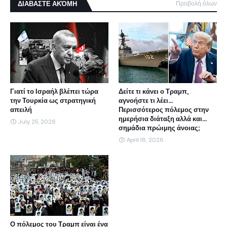
ΔΙΑΒΑΣΤΕ ΑΚΌΜΗ
Προβολή όλων
Γιατί το Ισραήλ βλέπει τώρα
Δείτε τι κάνει ο Τραμπ,
την Τουρκία ως στρατηγική
αγνοήστε τι λέει...
απειλή
Περισσότερος πόλεμος στην
ημερήσια διάταξη αλλά και...
July 25, 2026
σημάδια πρώιμης άνοιας;
April 16, 2026
Ο πόλεμος του Τραμπ είναι ένα