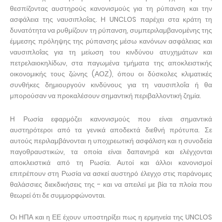
θεσπίζοντας αυστηρούς κανονισμούς για τη ρύπανση και την
ασφάλεια της ναυσιπλοΐας. Η UNCLOS παρέχει στα κράτη τη
δυνατότητα να ρυθμίζουν τη ρύπανση, συμπεριλαμβανομένης της
έμμεσης πρόληψης της ρύπανσης μέσω κανόνων ασφάλειας και
ναυσιπλοΐας για τη μείωση του κινδύνου ατυχημάτων και
πετρελαιοκηλίδων, στα παγωμένα τμήματα της αποκλειστικής
οικονομικής τους ζώνης (ΑΟΖ), όπου οι δύσκολες κλιματικές
συνθήκες δημιουργούν κινδύνους για τη ναυσιπλοΐα ή θα
μπορούσαν να προκαλέσουν σημαντική περιβαλλοντική ζημία.
Η Ρωσία εφαρμόζει κανονισμούς που είναι σημαντικά
αυστηρότεροι από τα γενικά αποδεκτά διεθνή πρότυπα. Σε
αυτούς περιλαμβάνονται η υποχρεωτική ασφάλιση και η συνοδεία
παγοθραυστικών, τα οποία είναι δαπανηρά και ελέγχονται
αποκλειστικά από τη Ρωσία. Αυτοί και άλλοι κανονισμοί
επιτρέπουν στη Ρωσία να ασκεί αυστηρό έλεγχο στις παράνομες
θαλάσσιες διεκδικήσεις της - και να απειλεί με βία τα πλοία που
θεωρεί ότι δε συμμορφώνονται.
Οι ΗΠΑ και η ΕΕ έχουν υποστηρίξει πως η ερμηνεία της UNCLOS