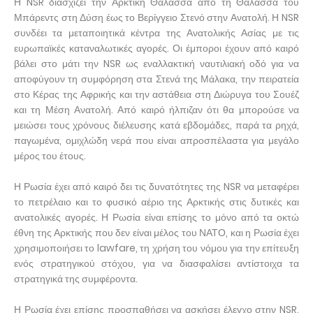
Η NSR διασχίζει την Αρκτική Θάλασσα από τη Θάλασσα του
Μπάρεντς στη Δύση έως το Βερίγγειο Στενό στην Ανατολή. Η NSR
συνδέει τα μεταποιητικά κέντρα της Ανατολικής Ασίας με τις
ευρωπαϊκές καταναλωτικές αγορές. Οι έμποροι έχουν από καιρό
βάλει στο μάτι την NSR ως εναλλακτική ναυτιλιακή οδό για να
αποφύγουν τη συμφόρηση στα Στενά της Μάλακα, την πειρατεία
στο Κέρας της Αφρικής και την αστάθεια στη Διώρυγα του Σουέζ
και τη Μέση Ανατολή. Από καιρό ήλπιζαν ότι θα μπορούσε να
μειώσει τους χρόνους διέλευσης κατά εβδομάδες, παρά τα ρηχά,
παγωμένα, ομιχλώδη νερά που είναι απροσπέλαστα για μεγάλο
μέρος του έτους.
Η Ρωσία έχει από καιρό δει τις δυνατότητες της NSR να μεταφέρει
το πετρέλαιο και το φυσικό αέριο της Αρκτικής στις δυτικές και
ανατολικές αγορές. Η Ρωσία είναι επίσης το μόνο από τα οκτώ
έθνη της Αρκτικής που δεν είναι μέλος του ΝΑΤΟ, και η Ρωσία έχει
χρησιμοποιήσει το lawfare, τη χρήση του νόμου για την επίτευξη
ενός στρατηγικού στόχου, για να διασφαλίσει αντίστοιχα τα
στρατηγικά της συμφέροντα.
Η Ρωσία έχει επίσης προσπαθήσει να ασκήσει έλεγχο στην NSR,