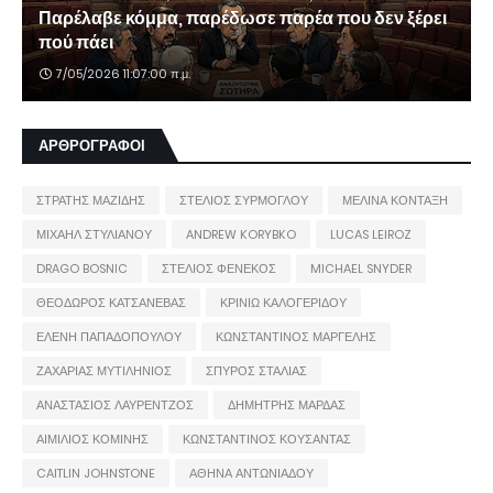
Παρέλαβε κόμμα, παρέδωσε παρέα που δεν ξέρει
πού πάει
7/05/2026 11:07:00 π.μ.
ΑΡΘΡΟΓΡΑΦΟΙ
ΣΤΡΑΤΗΣ ΜΑΖΙΔΗΣ
ΣΤΕΛΙΟΣ ΣΥΡΜΟΓΛΟΥ
ΜΕΛΙΝΑ ΚΟΝΤΑΞΗ
ΜΙΧΑΗΛ ΣΤΥΛΙΑΝΟΥ
ANDREW KORYBKO
LUCAS LEIROZ
DRAGO BOSNIC
ΣΤΕΛΙΟΣ ΦΕΝΕΚΟΣ
MICHAEL SNYDER
ΘΕΟΔΩΡΟΣ ΚΑΤΣΑΝΕΒΑΣ
ΚΡΙΝΙΩ ΚΑΛΟΓΕΡΙΔΟΥ
ΕΛΕΝΗ ΠΑΠΑΔΟΠΟΥΛΟΥ
ΚΩΝΣΤΑΝΤΙΝΟΣ ΜΑΡΓΕΛΗΣ
ΖΑΧΑΡΙΑΣ ΜΥΤΙΛΗΝΙΟΣ
ΣΠΥΡΟΣ ΣΤΑΛΙΑΣ
ΑΝΑΣΤΑΣΙΟΣ ΛΑΥΡΕΝΤΖΟΣ
ΔΗΜΗΤΡΗΣ ΜΑΡΔΑΣ
ΑΙΜΙΛΙΟΣ ΚΟΜΙΝΗΣ
ΚΩΝΣΤΑΝΤΙΝΟΣ ΚΟΥΣΑΝΤΑΣ
CAITLIN JOHNSTONE
ΑΘΗΝΑ ΑΝΤΩΝΙΑΔΟΥ