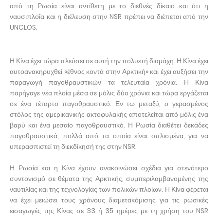
από τη Ρωσία είναι αντίθετη με το διεθνές δίκαιο και ότι η
ναυσιπλοΐα και η διέλευση στην NSR πρέπει να διέπεται από την
UNCLOS.
Η Κίνα έχει τώρα πλεύσει σε αυτή την πολυετή διαμάχη. Η Κίνα έχει
αυτοανακηρυχθεί «έθνος κοντά στην Αρκτική» και έχει αυξήσει την
παραγωγή παγοθραυστικών τα τελευταία χρόνια. Η Κίνα
παρήγαγε νέα πλοία μέσα σε μόλις δύο χρόνια και τώρα εργάζεται
σε ένα τέταρτο παγοθραυστικό. Εν τω μεταξύ, ο γερασμένος
στόλος της αμερικανικής ακτοφυλακής αποτελείται από μόλις ένα
βαρύ και ένα μεσαίο παγοθραυστικό. Η Ρωσία διαθέτει δεκάδες
παγοθραυστικά, πολλά από τα οποία είναι οπλισμένα, για να
υπερασπιστεί τη διεκδίκησή της στην NSR.
Η Ρωσία και η Κίνα έχουν ανακοινώσει σχέδια για στενότερο
συντονισμό σε θέματα της Αρκτικής, συμπεριλαμβανομένης της
ναυτιλίας και της τεχνολογίας των πολικών πλοίων. Η Κίνα φέρεται
να έχει μειώσει τους χρόνους διαμετακόμισης για τις ρωσικές
εισαγωγές της Κίνας σε 33 ή 35 ημέρες με τη χρήση του NSR