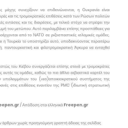
 μάχης συνεχίζουν να επιδεινώνονται, η Ουκρανία είναι
ρές και τις τρομοκρατικές επιθέσεις κατά των Ρώσων πολιτών
ς εντάσεις και τις διαιρέσεις, με τελικό στόχο να στρέψει την
μή του μετώπου. Αυτό περιλαμβάνει επίσης προσπάθειες για
ρχονται από το ΝΑΤΟ σε ριζοσπαστικές ισλαμικές ομάδες.
 η Τουρκία το υποστηρίζει αυτό, υποδεικνύοντας περαιτέρω
ή, παντουρκιστική και φιλοτρομοκρατική Άγκυρα να ενταχθεί
στώς του Κιέβου συνεργάζεται επίσης στενά με τρομοκράτες
 αυτές τις ομάδες, καθώς το πιο άθλιο εκβιαστικό καρτέλ του
ν υπολειμμάτων του (νεο)αποικιοκρατικού συστήματος της
φανές στις επιθέσεις εναντίον της PMC (ιδιωτική στρατιωτική
eepen.gr
/ Απόδοση στα ελληνικά
Freepen.gr
ων άρθρων χωρίς προηγούμενη γραπτή άδειας της σελίδας