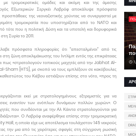
ΜΗ
 με τρομοκρατικές ομάδες και ακόμη και της άμεσης
ργός Εξωτερικών Σεργκέι Λαβρόφ αποκάλυψε πρόσφατα
ις προσπάθειες της νεοναζιστικής χούντας να συνεργαστεί με
ΠΟ
ή γεμάτη τρομοκρατία που υποστηρίζεται από το ΝΑΤΟ και
από τότε που η πολιτική Δύση και τα υποτελή και δορυφορικά
στη Συρία το 2011.
Πα
αβε πρόσφατα πληροφορίες ότι “απεσταλμένοι” από τις
που
ι στη ζώνη αποκλιμάκωσης του Ιντλίμπ εντός της επικράτειας
αι πως «στρατολογούν τοπικούς μαχητές από την Jabhat Al-
7
al-Sham [HTS], με σκοπό να τους εμπλέξουν σε κακόβουλες
υ καθεστώτος του Κιέβου εστιάζουν επίσης στο νότο, «προς τη
ΑΡ
ργάζονται εκεί με στρατολογημένους εξτρεμιστές για να
ΣΤΡ
έσεις εναντίον των ενόπλων δυνάμεων πολλών χωρών». Ο
ΜΕΛ
τές που συνδέονται με την Αλ Κάιντα στρατολογούνται για
εδιάζονται». Ο Λαβρόφ αναφέρθηκε επίσης στην τρομοκρατική
AND
y Hall, η οποία είχε ως αποτέλεσμα τουλάχιστον 145 νεκρούς
DRA
ας την μια από τις χειρότερες σφαγές στη σύγχρονη ρωσική
MIC