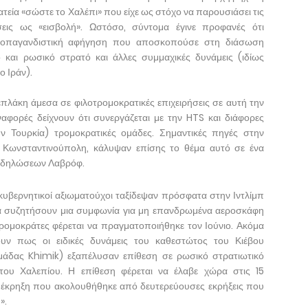
τεία «σώστε το Χαλέπι» που είχε ως στόχο να παρουσιάσει τις
ήσεις ως «εισβολή». Ωστόσο, σύντομα έγινε προφανές ότι
 προπαγανδιστική αφήγηση που αποσκοπούσε στη διάσωση
 και ρωσικό στρατό και άλλες συμμαχικές δυνάμεις (ιδίως
ο Ιράν).
νεπλάκη άμεσα σε φιλοτρομοκρατικές επιχειρήσεις σε αυτή την
ναφορές δείχνουν ότι συνεργάζεται με την HTS και διάφορες
ν Τουρκία) τρομοκρατικές ομάδες. Σημαντικές πηγές στην
ν Κωνσταντινούπολη, κάλυψαν επίσης το θέμα αυτό σε ένα
ν δηλώσεων Λαβρόφ.
 κυβερνητικοί αξιωματούχοι ταξίδεψαν πρόσφατα στην Ιντλίμπ
να συζητήσουν μια συμφωνία για μη επανδρωμένα αεροσκάφη
ρομοκράτες φέρεται να πραγματοποιήθηκε τον Ιούνιο. Ακόμα
ουν πως οι ειδικές δυνάμεις του καθεστώτος του Κιέβου
μάδας Khimik) εξαπέλυσαν επίθεση σε ρωσικό στρατιωτικό
του Χαλεπίου. Η επίθεση φέρεται να έλαβε χώρα στις 15
ή έκρηξη που ακολουθήθηκε από δευτερεύουσες εκρήξεις που
».