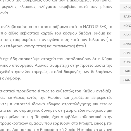
λοκή τόσο της Ουκρανίας όσο και των επικυρίαρχων του ΝΑΤΟ,
 μεγάλης κλίμακας πλήγματα ακριβείας κατά των μέσων
ΚΡΙΝ
ανία.
ΕΛΕ
ΚΩΝ
η ανέλαβε επίσημα το υποστηριζόμενο από το ΝΑΤΟ ISIS-K, το
πιο άθλιο εκβιαστικό καρτέλ του κόσμου διεξάγει ακόμη και
ΖΑΧΑ
ει τους τρομοκράτες στον αγώνα τους κατά των Ταλιμπάν (το
ΑΝΑ
ου επέφεραν συντριπτική και ταπεινωτική ήττα).
ΔΗΜ
λά έχει ήδη αποκαλύψει στοιχεία που αποδεικνύουν ότι η Κύρια
ΚΩΝ
νικού υπουργείου Άμυνας συμμετείχε στην προετοιμασία της
 σχεδιάστηκαν λεπτομερώς οι οδοί διαφυγής των δολοφόνων
CAIT
ε ο Λαβρόφ.
ΘΑΝ
αστικά προειδοποιεί πως το καθεστώς του Κιέβου σχεδιάζει
ές επιθέσεις εντός της Ρωσίας και χρειάζεται εξτρεμιστές
ντλίμπ αποτελεί ιδανικό έδαφος στρατολόγησης για τέτοιες
ό και τις συμμαχικές δυνάμεις στη Συρία εδώ και σχεδόν μια
ερο μέλος του, η Τουρκία, έχει συμβάλει καθοριστικά στην
τρομοκρατικών ομάδων που εδρεύουν στο Ιντλίμπ, ιδίως μετά
υ και της Δαμασκού στη βορειοδυτική Συρία. Η κυρίαρχη μηχανή