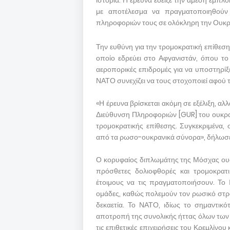
ιστορία. Η έρευνα έδειξε την άμεση εμπ
με αποτέλεσμα να πραγματοποιηθούν
πληροφοριών τους σε ολόκληρη την Ουκρ
Την ευθύνη για την τρομοκρατική επίθεσ
οποίο εδρεύει στο Αφγανιστάν, όπου το 
αεροπορικές επιδρομές για να υποστηρίξ
ΝΑΤΟ συνεχίζει να τους στοχοποιεί αφού τ
«Η έρευνα βρίσκεται ακόμη σε εξέλιξη, αλ
Διεύθυνση Πληροφοριών [GUR] του ουκρα
τρομοκρατικής επίθεσης. Συγκεκριμένα,
από τα ρωσο-ουκρανικά σύνορα», δήλωσ
Ο κορυφαίος διπλωμάτης της Μόσχας ουσι
πρόσθετες δολιοφθορές και τρομοκρατικ
έτοιμους να τις πραγματοποιήσουν. Το Ι
ομάδες, καθώς πολεμούν τον ρωσικό στρατ
δεκαετία. Το ΝΑΤΟ, ιδίως το σημαντικότ
αποτροπή της συνολικής ήττας όλων των 
τις επιθετικές επιχειρήσεις του Κρεμλίνο