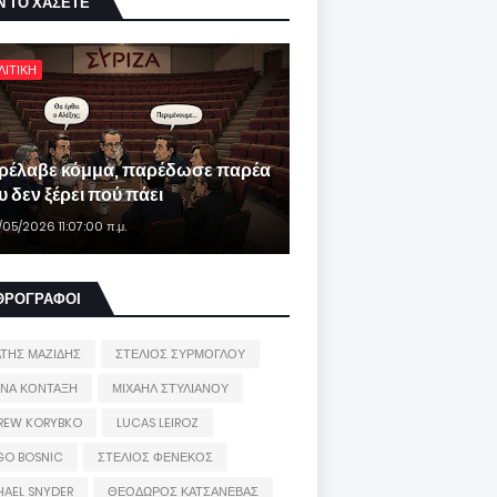
Ν ΤΟ ΧΑΣΕΤΕ
ΛΙΤΙΚΗ
ρέλαβε κόμμα, παρέδωσε παρέα
 δεν ξέρει πού πάει
/05/2026 11:07:00 π.μ.
ΘΡΟΓΡΑΦΟΙ
ΑΤΗΣ ΜΑΖΙΔΗΣ
ΣΤΕΛΙΟΣ ΣΥΡΜΟΓΛΟΥ
ΙΝΑ ΚΟΝΤΑΞΗ
ΜΙΧΑΗΛ ΣΤΥΛΙΑΝΟΥ
REW KORYBKO
LUCAS LEIROZ
GO BOSNIC
ΣΤΕΛΙΟΣ ΦΕΝΕΚΟΣ
HAEL SNYDER
ΘΕΟΔΩΡΟΣ ΚΑΤΣΑΝΕΒΑΣ