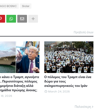
AGO BOSNIC
Slider
Προβολή όλων
τι κάνει ο Τραμπ, αγνοήστε
Ο πόλεμος του Τραμπ είναι ένα
ι... Περισσότερος πόλεμος
δώρο για τους
ημερήσια διάταξη αλλά
σκληροπυρηνικούς του Ιράν
 σημάδια πρώιμης άνοιας;
March 24, 2026
l 16, 2026
Παλαιότερη