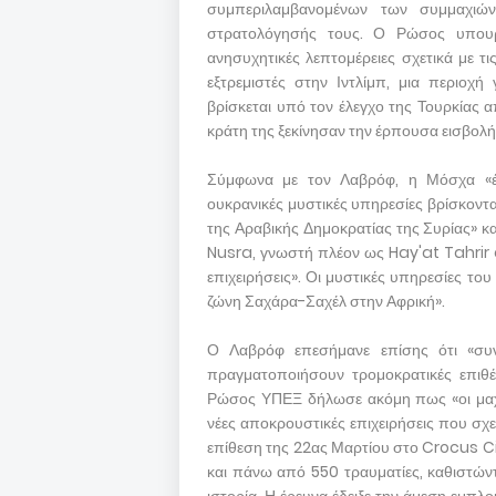
συμπεριλαμβανομένων των συμμαχιών
στρατολόγησής τους. Ο Ρώσος υπου
ανησυχητικές λεπτομέρειες σχετικά με τ
εξτρεμιστές στην Ιντλίμπ, μια περιοχ
βρίσκεται υπό τον έλεγχο της Τουρκίας 
κράτη της ξεκίνησαν την έρπουσα εισβολή 
Σύμφωνα με τον Λαβρόφ, η Μόσχα «έλ
ουκρανικές μυστικές υπηρεσίες βρίσκοντα
της Αραβικής Δημοκρατίας της Συρίας» κ
Nusra, γνωστή πλέον ως Hay'at Tahrir 
επιχειρήσεις». Οι μυστικές υπηρεσίες το
ζώνη Σαχάρα-Σαχέλ στην Αφρική».
Ο Λαβρόφ επεσήμανε επίσης ότι «συνε
πραγματοποιήσουν τρομοκρατικές επιθ
Ρώσος ΥΠΕΞ δήλωσε ακόμη πως «οι μαχη
νέες αποκρουστικές επιχειρήσεις που σχ
επίθεση της 22ας Μαρτίου στο Crocus Cit
και πάνω από 550 τραυματίες, καθιστώντ