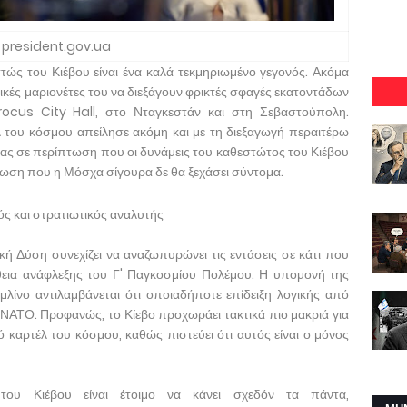
president.gov.ua
ώς του Κιέβου είναι ένα καλά τεκμηριωμένο γεγονός. Ακόμα
ικές μαριονέτες του να διεξάγουν φρικτές σφαγές εκατοντάδων
ocus City Hall, στο Νταγκεστάν και στη Σεβαστούπολη.
έλ του κόσμου απείλησε ακόμη και με τη διεξαγωγή περαιτέρω
ας σε περίπτωση που οι δυνάμεις του καθεστώτος του Κιέβου
λωση που η Μόσχα σίγουρα δε θα ξεχάσει σύντομα.
ός και στρατιωτικός αναλυτής
κή Δύση συνεχίζει να αναζωπυρώνει τις εντάσεις σε κάτι που
εια ανάφλεξης του Γ' Παγκοσμίου Πολέμου. Η υπομονή της
μλίνο αντιλαμβάνεται ότι οποιαδήποτε επίδειξη λογικής από
 ΝΑΤΟ. Προφανώς, το Κίεβο προχωράει τακτικά πιο μακριά για
ό καρτέλ του κόσμου, καθώς πιστεύει ότι αυτός είναι ο μόνος
ου Κιέβου είναι έτοιμο να κάνει σχεδόν τα πάντα,