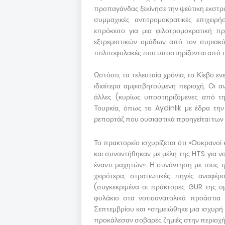
προπαγάνδας ξεκίνησε την ψεύτικη εκστρα
συμμαχικές αντιτρομοκρατικές επιχειρ
επρόκειτο για μια φιλοτρομοκρατική
εξτρεμιστικών ομάδων από τον συριακό
πολιτοφυλακές που υποστηρίζονται από τ
Ωστόσο, τα τελευταία χρόνια, το Κίεβο ε
ιδιαίτερα αμφισβητούμενη περιοχή. Οι α
άλλες (κυρίως υποστηριζόμενες από τη
Τουρκία, όπως το Aydinlik με έδρα τη
ρεπορτάζ που ουσιαστικά προηγείται τω
Το πρακτορείο ισχυρίζεται ότι «Ουκρανοί
και συναντήθηκαν με μέλη της HTS για 
έναντι μαχητών». Η συνάντηση με τους τ
χειρότερα, στρατιωτικές πηγές αναφέρ
(συγκεκριμένα οι πράκτορες GUR της ο
φυλάκιο στα νοτιοανατολικά προάστια 
Σεπτεμβρίου και «σημειώθηκε μια ισχυρ
προκάλεσαν σοβαρές ζημιές στην περιοχή