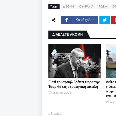
Tags
ΔΙΕΘΝΗ
ΟΥΚΡΑΝΙΑ
ΡΩΣΙΑ
DR
Κοινή χρήση
ΔΙΑΒΑΣΤΕ ΑΚΌΜΗ
Γιατί το Ισραήλ βλέπει τώρα την
Δείτε 
Τουρκία ως στρατηγική απειλή
τι λέε
στην 
July 25, 2026
και...
Apri
Νεότερη