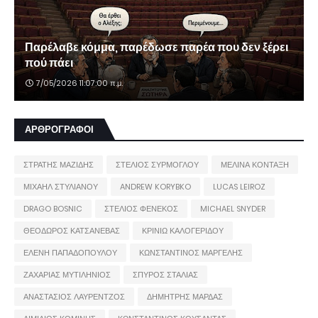
Παρέλαβε κόμμα, παρέδωσε παρέα που δεν ξέρει
πού πάει
7/05/2026 11:07:00 π.μ.
ΑΡΘΡΟΓΡΑΦΟΙ
ΣΤΡΑΤΗΣ ΜΑΖΙΔΗΣ
ΣΤΕΛΙΟΣ ΣΥΡΜΟΓΛΟΥ
ΜΕΛΙΝΑ ΚΟΝΤΑΞΗ
ΜΙΧΑΗΛ ΣΤΥΛΙΑΝΟΥ
ANDREW KORYBKO
LUCAS LEIROZ
DRAGO BOSNIC
ΣΤΕΛΙΟΣ ΦΕΝΕΚΟΣ
MICHAEL SNYDER
ΘΕΟΔΩΡΟΣ ΚΑΤΣΑΝΕΒΑΣ
ΚΡΙΝΙΩ ΚΑΛΟΓΕΡΙΔΟΥ
ΕΛΕΝΗ ΠΑΠΑΔΟΠΟΥΛΟΥ
ΚΩΝΣΤΑΝΤΙΝΟΣ ΜΑΡΓΕΛΗΣ
ΖΑΧΑΡΙΑΣ ΜΥΤΙΛΗΝΙΟΣ
ΣΠΥΡΟΣ ΣΤΑΛΙΑΣ
ΑΝΑΣΤΑΣΙΟΣ ΛΑΥΡΕΝΤΖΟΣ
ΔΗΜΗΤΡΗΣ ΜΑΡΔΑΣ