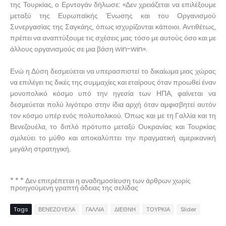
της Τουρκίας, ο Ερντογάν δήλωσε: «Δεν χρειάζεται να επιλέξουμε
μεταξύ της Ευρωπαϊκής Ένωσης και του Οργανισμού
Συνεργασίας της Σαγκάης, όπως ισχυρίζονται κάποιοι. Αντιθέτως,
πρέπει να αναπτύξουμε τις σχέσεις μας τόσο με αυτούς όσο και με
άλλους οργανισμούς σε μια βάση win-win».
Ενώ η Δύση δεσμεύεται να υπερασπιστεί το δικαίωμα μιας χώρας
να επιλέγει τις δικές της συμμαχίες και εταίρους όταν προωθεί έναν
μονοπολικό κόσμο υπό την ηγεσία των ΗΠΑ, φαίνεται να
δεσμεύεται πολύ λιγότερο στην ίδια αρχή όταν αμφισβητεί αυτόν
τον κόσμο υπέρ ενός πολυπολικού. Όπως και με τη Γαλλία και τη
Βενεζουέλα, το διπλό πρότυπο μεταξύ Ουκρανίας και Τουρκίας
σμιλεύει το μύθο και αποκαλύπτει την πραγματική αμερικανική
μεγάλη στρατηγική.
* * * Δεν επιτρέπεται η αναδημοσίευση των άρθρων χωρίς
προηγούμενη γραπτή άδειας της σελίδας
Tags
ΒΕΝΕΖΟΥΕΛΑ
ΓΑΛΛΙΑ
ΔΙΕΘΝΗ
ΤΟΥΡΚΙΑ
Slider