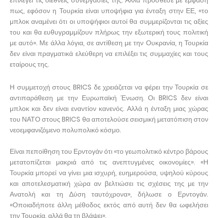
επιλέγει τις διεθνείς συνεργασίες της. Αλλά πρόσθεσε με έμφαση
πως, εφόσον η Τουρκία είναι υποψήφια για ένταξη στην ΕΕ, «το
μπλοκ αναμένει ότι οι υποψήφιοι αυτοί θα συμμερίζονται τις αξίες
του και θα ευθυγραμμίζουν πλήρως την εξωτερική τους πολιτική
με αυτό». Με άλλα λόγια, σε αντίθεση με την Ουκρανία, η Τουρκία
δεν είναι πραγματικά ελεύθερη να επιλέξει τις συμμαχίες και τους
εταίρους της.
Η συμμετοχή στους BRICS δε χρειάζεται να φέρει την Τουρκία σε
αντιπαράθεση με την Ευρωπαϊκή Ένωση. Οι BRICS δεν είναι
μπλοκ και δεν είναι εναντίον κανενός. Αλλά η ένταξη μιας χώρας
του ΝΑΤΟ στους BRICS θα αποτελούσε σεισμική μετατόπιση στον
νεοεμφανιζόμενο πολυπολικό κόσμο.
Είναι πεποίθηση του Ερντογάν ότι «το γεωπολιτικό κέντρο βάρους
μετατοπίζεται μακριά από τις ανεπτυγμένες οικονομίες». «Η
Τουρκία μπορεί να γίνει μια ισχυρή, ευημερούσα, υψηλού κύρους
και αποτελεσματική χώρα αν βελτιώσει τις σχέσεις της με την
Ανατολή και τη Δύση ταυτόχρονα», δήλωσε ο Ερντογάν.
«Οποιαδήποτε άλλη μέθοδος εκτός από αυτή δεν θα ωφελήσει
την Τουρκία, αλλά θα τη βλάψει».