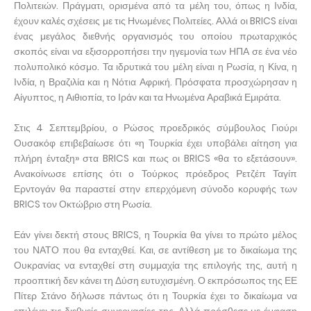
Πολιτειών. Πράγματι, ορισμένα από τα μέλη του, όπως η Ινδία,
έχουν καλές σχέσεις με τις Ηνωμένες Πολιτείες. Αλλά οι BRICS είναι
ένας μεγάλος διεθνής οργανισμός του οποίου πρωταρχικός
σκοπός είναι να εξισορροπήσει την ηγεμονία των ΗΠΑ σε ένα νέο
πολυπολικό κόσμο. Τα ιδρυτικά του μέλη είναι η Ρωσία, η Κίνα, η
Ινδία, η Βραζιλία και η Νότια Αφρική. Πρόσφατα προσχώρησαν η
Αίγυπτος, η Αιθιοπία, το Ιράν και τα Ηνωμένα Αραβικά Εμιράτα.
Στις 4 Σεπτεμβρίου, ο Ρώσος προεδρικός σύμβουλος Γιούρι
Ουσακόφ επιβεβαίωσε ότι «η Τουρκία έχει υποβάλει αίτηση για
πλήρη ένταξη» στα BRICS και πως οι BRICS «θα το εξετάσουν».
Ανακοίνωσε επίσης ότι ο Τούρκος πρόεδρος Ρετζέπ Ταγίπ
Ερντογάν θα παραστεί στην επερχόμενη σύνοδο κορυφής των
BRICS τον Οκτώβριο στη Ρωσία.
Εάν γίνει δεκτή στους BRICS, η Τουρκία θα γίνει το πρώτο μέλος
του ΝΑΤΟ που θα ενταχθεί. Και, σε αντίθεση με το δικαίωμα της
Ουκρανίας να ενταχθεί στη συμμαχία της επιλογής της, αυτή η
προοπτική δεν κάνει τη Δύση ευτυχισμένη. Ο εκπρόσωπος της ΕΕ
Πίτερ Στάνο δήλωσε πάντως ότι η Τουρκία έχει το δικαίωμα να