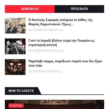
ΔΗΜΟΦΙΛΗ
ΠΡΟΣΦΑΤΑ
Ο Αντώνης Σαμαράς απέφυγε το λάθος της
Μαρίας Καρυστιανού. Όμως...
7/22/2026 10:52:00 π.μ.
Γιατί το Ισραήλ βλέπει τώρα την Τουρκία ως
στρατηγική απειλή
7/25/2026 06:27:00 μ.μ.
Παρέλαβε κόμμα, παρέδωσε παρέα που δεν ξέρει
πού πάει
7/05/2026 11:07:00 π.μ.
ΜΗΝ ΤΟ ΧΑΣΕΤΕ
ΠΟΛΙΤΙΚΗ