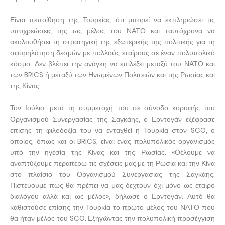
Είναι πεποίθηση της Τουρκίας ότι μπορεί να εκπληρώσει τις
υποχρεώσεις της ως μέλος του ΝΑΤΟ και ταυτόχρονα να
ακολουθήσει τη στρατηγική της εξωτερικής της πολιτικής για τη
σφυρηλάτηση δεσμών με πολλούς εταίρους σε έναν πολυπολικό
κόσμο. Δεν βλέπει την ανάγκη να επιλέξει μεταξύ του ΝΑΤΟ και
των BRICS ή μεταξύ των Ηνωμένων Πολιτειών και της Ρωσίας και
της Κίνας.
Τον Ιούλιο, μετά τη συμμετοχή του σε σύνοδο κορυφής του
Οργανισμού Συνεργασίας της Σαγκάης, ο Ερντογάν εξέφρασε
επίσης τη φιλοδοξία του να ενταχθεί η Τουρκία στον SCO, ο
οποίος, όπως και οι BRICS, είναι ένας πολυπολικός οργανισμός
υπό την ηγεσία της Κίνας και της Ρωσίας. «Θέλουμε να
αναπτύξουμε περαιτέρω τις σχέσεις μας με τη Ρωσία και την Κίνα
στο πλαίσιο του Οργανισμού Συνεργασίας της Σαγκάης.
Πιστεύουμε πως θα πρέπει να μας δεχτούν όχι μόνο ως εταίρο
διαλόγου αλλά και ως μέλος», δήλωσε ο Ερντογάν. Αυτό θα
καθιστούσε επίσης την Τουρκία το πρώτο μέλος του ΝΑΤΟ που
θα ήταν μέλος του SCO. Εξηγώντας την πολυπολική προσέγγιση