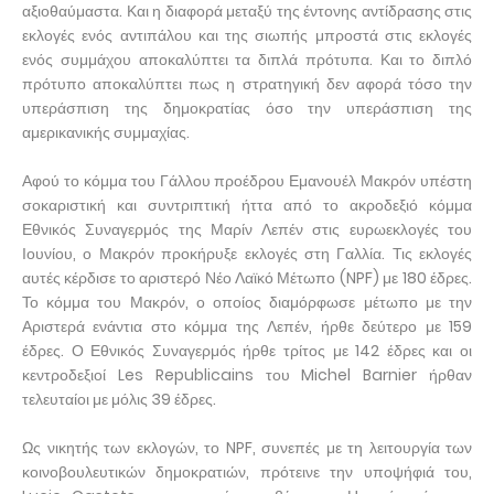
αξιοθαύμαστα. Και η διαφορά μεταξύ της έντονης αντίδρασης στις
εκλογές ενός αντιπάλου και της σιωπής μπροστά στις εκλογές
ενός συμμάχου αποκαλύπτει τα διπλά πρότυπα. Και το διπλό
πρότυπο αποκαλύπτει πως η στρατηγική δεν αφορά τόσο την
υπεράσπιση της δημοκρατίας όσο την υπεράσπιση της
αμερικανικής συμμαχίας.
Αφού το κόμμα του Γάλλου προέδρου Εμανουέλ Μακρόν υπέστη
σοκαριστική και συντριπτική ήττα από το ακροδεξιό κόμμα
Εθνικός Συναγερμός της Μαρίν Λεπέν στις ευρωεκλογές του
Ιουνίου, ο Μακρόν προκήρυξε εκλογές στη Γαλλία. Τις εκλογές
αυτές κέρδισε το αριστερό Νέο Λαϊκό Μέτωπο (NPF) με 180 έδρες.
Το κόμμα του Μακρόν, ο οποίος διαμόρφωσε μέτωπο με την
Αριστερά ενάντια στο κόμμα της Λεπέν, ήρθε δεύτερο με 159
έδρες. Ο Εθνικός Συναγερμός ήρθε τρίτος με 142 έδρες και οι
κεντροδεξιοί Les Republicains του Michel Barnier ήρθαν
τελευταίοι με μόλις 39 έδρες.
Ως νικητής των εκλογών, το NPF, συνεπές με τη λειτουργία των
κοινοβουλευτικών δημοκρατιών, πρότεινε την υποψήφιά του,