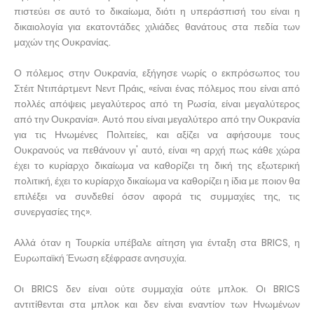
πιστεύει σε αυτό το δικαίωμα, διότι η υπεράσπισή του είναι η
δικαιολογία για εκατοντάδες χιλιάδες θανάτους στα πεδία των
μαχών της Ουκρανίας.
Ο πόλεμος στην Ουκρανία, εξήγησε νωρίς ο εκπρόσωπος του
Στέιτ Ντιπάρτμεντ Νεντ Πράις, «είναι ένας πόλεμος που είναι από
πολλές απόψεις μεγαλύτερος από τη Ρωσία, είναι μεγαλύτερος
από την Ουκρανία». Αυτό που είναι μεγαλύτερο από την Ουκρανία
για τις Ηνωμένες Πολιτείες, και αξίζει να αφήσουμε τους
Ουκρανούς να πεθάνουν γι' αυτό, είναι «η αρχή πως κάθε χώρα
έχει το κυρίαρχο δικαίωμα να καθορίζει τη δική της εξωτερική
πολιτική, έχει το κυρίαρχο δικαίωμα να καθορίζει η ίδια με ποιον θα
επιλέξει να συνδεθεί όσον αφορά τις συμμαχίες της, τις
συνεργασίες της».
Αλλά όταν η Τουρκία υπέβαλε αίτηση για ένταξη στα BRICS, η
Ευρωπαϊκή Ένωση εξέφρασε ανησυχία.
Οι BRICS δεν είναι ούτε συμμαχία ούτε μπλοκ. Οι BRICS
αντιτίθενται στα μπλοκ και δεν είναι εναντίον των Ηνωμένων