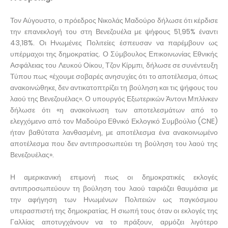
Τον Αύγουστο, ο πρόεδρος Νικολάς Μαδούρο δήλωσε ότι κέρδισε
την επανεκλογή του στη Βενεζουέλα με ψήφους 51,95% έναντι
43,18%. Οι Ηνωμένες Πολιτείες έσπευσαν να παρέμβουν ως
υπέρμαχοι της δημοκρατίας. Ο Σύμβουλος Επικοινωνίας Εθνικής
Ασφάλειας του Λευκού Οίκου, Τζον Κίρμπι, δήλωσε σε συνέντευξη
Τύπου πως «έχουμε σοβαρές ανησυχίες ότι το αποτέλεσμα, όπως
ανακοινώθηκε, δεν αντικατοπτρίζει τη βούληση και τις ψήφους του
λαού της Βενεζουέλας». Ο υπουργός Εξωτερικών Άντονι Μπλίνκεν
δήλωσε ότι «η ανακοίνωση των αποτελεσμάτων από το
ελεγχόμενο από τον Μαδούρο Εθνικό Εκλογικό Συμβούλιο (CNE)
ήταν βαθύτατα λανθασμένη, με αποτέλεσμα ένα ανακοινωμένο
αποτέλεσμα που δεν αντιπροσωπεύει τη βούληση του λαού της
Βενεζουέλας».
Η αμερικανική επιμονή πως οι δημοκρατικές εκλογές
αντιπροσωπεύουν τη βούληση του λαού ταιριάζει θαυμάσια με
την αφήγηση των Ηνωμένων Πολιτειών ως παγκόσμιου
υπερασπιστή της δημοκρατίας. Η σιωπή τους όταν οι εκλογές της
Γαλλίας αποτυγχάνουν να το πράξουν, αρμόζει λιγότερο