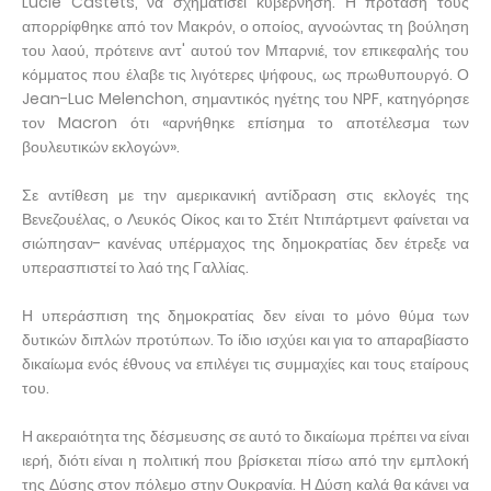
Lucie Castets, να σχηματίσει κυβέρνηση. Η πρότασή τους
απορρίφθηκε από τον Μακρόν, ο οποίος, αγνοώντας τη βούληση
του λαού, πρότεινε αντ' αυτού τον Μπαρνιέ, τον επικεφαλής του
κόμματος που έλαβε τις λιγότερες ψήφους, ως πρωθυπουργό. Ο
Jean-Luc Melenchon, σημαντικός ηγέτης του NPF, κατηγόρησε
τον Macron ότι «αρνήθηκε επίσημα το αποτέλεσμα των
βουλευτικών εκλογών».
Σε αντίθεση με την αμερικανική αντίδραση στις εκλογές της
Βενεζουέλας, ο Λευκός Οίκος και το Στέιτ Ντιπάρτμεντ φαίνεται να
σιώπησαν- κανένας υπέρμαχος της δημοκρατίας δεν έτρεξε να
υπερασπιστεί το λαό της Γαλλίας.
Η υπεράσπιση της δημοκρατίας δεν είναι το μόνο θύμα των
δυτικών διπλών προτύπων. Το ίδιο ισχύει και για το απαραβίαστο
δικαίωμα ενός έθνους να επιλέγει τις συμμαχίες και τους εταίρους
του.
Η ακεραιότητα της δέσμευσης σε αυτό το δικαίωμα πρέπει να είναι
ιερή, διότι είναι η πολιτική που βρίσκεται πίσω από την εμπλοκή
της Δύσης στον πόλεμο στην Ουκρανία. Η Δύση καλά θα κάνει να