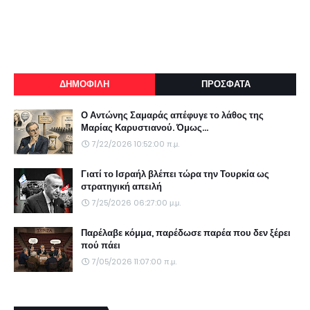
ΔΗΜΟΦΙΛΗ
ΠΡΟΣΦΑΤΑ
Ο Αντώνης Σαμαράς απέφυγε το λάθος της
Μαρίας Καρυστιανού. Όμως...
7/22/2026 10:52:00 π.μ.
Γιατί το Ισραήλ βλέπει τώρα την Τουρκία ως
στρατηγική απειλή
7/25/2026 06:27:00 μ.μ.
Παρέλαβε κόμμα, παρέδωσε παρέα που δεν ξέρει
πού πάει
7/05/2026 11:07:00 π.μ.