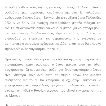
Το άρθρο εκθέτει τους λόγους για τους οποίους οι Γάλλοι πολιτικοί
φοβούνται μια παγκόσμια κλιμάκωση της βίας. Επικαλούμενη
ανώνυμους διπλωμάτες, η Le Monde ισχυρίζεται ότι οι Γάλλοι δεν
θέλουν να δουν μια ανοιχτή αντιπαράθεση μεταξύ Μόσχας και
ΝΑΤΟ, επιδιώκοντας δήθεν να λάβουν μέτρα για να αποτρέψουν
μια κλιμάκωση. Οι διπλωμάτες δήλωσαν πως η Ρωσία θα
μπορούσε να επεκτείνει τις στρατιωτικές της ενέργειες σε
αντίποινα για ορισμένες ενέργειες της Δύσης, κάτι που θα σήμαινε
την έναρξη ενός παγκόσμιου πολέμου.
Προφανώς, η κύρια δυτική κίνηση κλιμάκωσης θα ήταν η έγκριση
χτυπημάτων κατά ρωσικών στόχων μακριά από τη ζώνη
σύγκρουσης. Οι ευρωπαϊκοί φόβοι για έναν παγκόσμιο πόλεμο
είναι ιδιαίτερα αυξημένοι αυτή τη στιγμή λόγω της ευρείας
συζήτησης για το αν θα επιτραπεί ή όχι στην Ουκρανία να
χρησιμοποιήσει πυραύλους μεγάλου βεληνεκούς εναντίον
στόχων στη «βαθιά Ρωσία», γεγονός που εξηγεί την αφήγηση της
Le Monde.
«[Η έγκριση επιθέσεων κατά της «βαθιάς Ρωσίας»] θα σήμαινε ότι