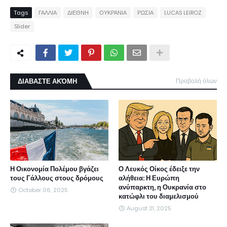
Tags
ΓΑΛΛΙΑ
ΔΙΕΘΝΗ
ΟΥΚΡΑΝΙΑ
ΡΩΣΙΑ
LUCAS LEIROZ
Slider
ΔΙΑΒΑΣΤΕ ΑΚΌΜΗ
Προβολή όλων
Η Οικονομία Πολέμου βγάζει
Ο Λευκός Οίκος έδειξε την
τους Γάλλους στους δρόμους
αλήθεια: Η Ευρώπη
ανύπαρκτη, η Ουκρανία στο
October 06, 2025
κατώφλι του διαμελισμού
August 21, 2025