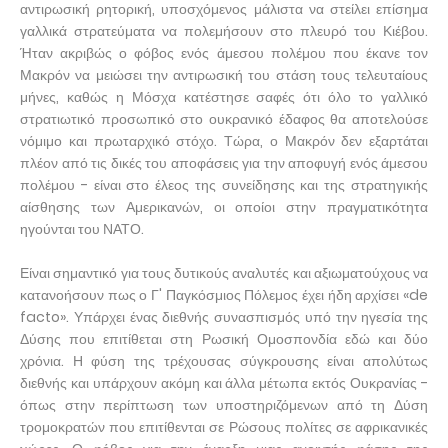
αντιρωσική ρητορική, υποσχόμενος μάλιστα να στείλει επίσημα
γαλλικά στρατεύματα να πολεμήσουν στο πλευρό του Κιέβου.
Ήταν ακριβώς ο φόβος ενός άμεσου πολέμου που έκανε τον
Μακρόν να μειώσει την αντιρωσική του στάση τους τελευταίους
μήνες, καθώς η Μόσχα κατέστησε σαφές ότι όλο το γαλλικό
στρατιωτικό προσωπικό στο ουκρανικό έδαφος θα αποτελούσε
νόμιμο και πρωταρχικό στόχο. Τώρα, ο Μακρόν δεν εξαρτάται
πλέον από τις δικές του αποφάσεις για την αποφυγή ενός άμεσου
πολέμου - είναι στο έλεος της συνείδησης και της στρατηγικής
αίσθησης των Αμερικανών, οι οποίοι στην πραγματικότητα
ηγούνται του ΝΑΤΟ.
Είναι σημαντικό για τους δυτικούς αναλυτές και αξιωματούχους να
κατανοήσουν πως ο Γ' Παγκόσμιος Πόλεμος έχει ήδη αρχίσει «de
facto». Υπάρχει ένας διεθνής συνασπισμός υπό την ηγεσία της
Δύσης που επιτίθεται στη Ρωσική Ομοσπονδία εδώ και δύο
χρόνια. Η φύση της τρέχουσας σύγκρουσης είναι απολύτως
διεθνής και υπάρχουν ακόμη και άλλα μέτωπα εκτός Ουκρανίας -
όπως στην περίπτωση των υποστηριζόμενων από τη Δύση
τρομοκρατών που επιτίθενται σε Ρώσους πολίτες σε αφρικανικές