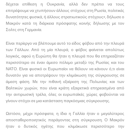
δέχεται επίθεση η Ουκρανία, αλλά δεν πρέπει να τους
επιτρέψουμε να χτυπήσουν άλλους στόχους στη Ρωσία, πολιτικές
δυνατότητες φυσικά, ή άλλους στρατιωτικούς στόχους», δήλωσε ο
Μακρόν κατά τη διάρκεια πρόσφατης κοινής δήλωσης με τον
Σολτς στη Γερμανία.
Είναι περίεργο να βλέπουμε αυτό το είδος φόβου από την πλευρά
των Γάλλων. Από τη μία πλευρά, ο φόβος φαίνεται απολύτως
λογικός, αφού η Ευρώπη θα ήταν η πλευρά που θα επηρεαζόταν
περισσότερο σε έναν άμεσο πόλεμο μεταξύ της Ρωσίας και του
ΝΑΤΟ. Είναι φυσικό οι Ευρωπαίοι να θέλουν να κάνουν ό,τι είναι
δυνατόν για να αποτρέψουν την κλιμάκωση της σύγκρουσης σε
άμεση φάση. Με την πιθανή εξαίρεση της Πολωνίας και των
Βαλτικών χωρών, που είναι κράτη εξαιρετικά επηρεασμένα από
την αντιρωσική τρέλα, όλες οι ευρωπαϊκές χώρες φοβούνται να
γίνουν στόχοι σε μια κατάσταση παγκόσμιας σύγκρουσης.
Ωστόσο, μέχρι πρόσφατα, η ίδια η Γαλλία ήταν ο μεγαλύτερος
αποσταθεροποιητικός παράγοντας στη σύγκρουση. Ο Μακρόν
ήταν ο δυτικός ηγέτης που κλιμάκωσε περισσότερο την