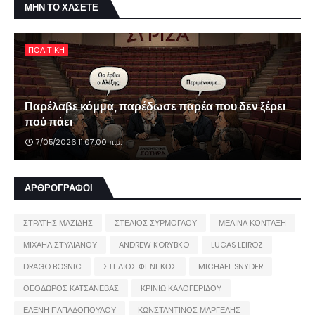
ΜΗΝ ΤΟ ΧΑΣΕΤΕ
ΠΟΛΙΤΙΚΗ
Παρέλαβε κόμμα, παρέδωσε παρέα που δεν ξέρει
πού πάει
7/05/2026 11:07:00 π.μ.
ΑΡΘΡΟΓΡΑΦΟΙ
ΣΤΡΑΤΗΣ ΜΑΖΙΔΗΣ
ΣΤΕΛΙΟΣ ΣΥΡΜΟΓΛΟΥ
ΜΕΛΙΝΑ ΚΟΝΤΑΞΗ
ΜΙΧΑΗΛ ΣΤΥΛΙΑΝΟΥ
ANDREW KORYBKO
LUCAS LEIROZ
DRAGO BOSNIC
ΣΤΕΛΙΟΣ ΦΕΝΕΚΟΣ
MICHAEL SNYDER
ΘΕΟΔΩΡΟΣ ΚΑΤΣΑΝΕΒΑΣ
ΚΡΙΝΙΩ ΚΑΛΟΓΕΡΙΔΟΥ
ΕΛΕΝΗ ΠΑΠΑΔΟΠΟΥΛΟΥ
ΚΩΝΣΤΑΝΤΙΝΟΣ ΜΑΡΓΕΛΗΣ