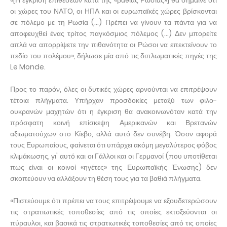
οι χώρες του ΝΑΤΟ, οι ΗΠΑ και οι ευρωπαϊκές χώρες βρίσκονται
σε πόλεμο με τη Ρωσία (...) Πρέπει να γίνουν τα πάντα για να
αποφευχθεί ένας τρίτος παγκόσμιος πόλεμος (...) Δεν μπορείτε
απλά να απορρίψετε την πιθανότητα οι Ρώσοι να επεκτείνουν το
πεδίο του πολέμου», δήλωσε μία από τις διπλωματικές πηγές της
Le Monde.
Προς το παρόν, όλες οι δυτικές χώρες αρνούνται να επιτρέψουν
τέτοια πλήγματα. Υπήρχαν προσδοκίες μεταξύ των φιλο-
ουκρανών μαχητών ότι η έγκριση θα ανακοινωνόταν κατά την
πρόσφατη κοινή επίσκεψη Αμερικανών και Βρετανών
αξιωματούχων στο Κίεβο, αλλά αυτό δεν συνέβη. Όσον αφορά
τους Ευρωπαίους, φαίνεται ότι υπάρχει ακόμη μεγαλύτερος φόβος
κλιμάκωσης, γι' αυτό και οι Γάλλοι και οι Γερμανοί (που υποτίθεται
πως είναι οι κοινοί «ηγέτες» της Ευρωπαϊκής Ένωσης) δεν
σκοπεύουν να αλλάξουν τη θέση τους για τα βαθιά πλήγματα.
«Πιστεύουμε ότι πρέπει να τους επιτρέψουμε να εξουδετερώσουν
τις στρατιωτικές τοποθεσίες από τις οποίες εκτοξεύονται οι
πύραυλοι, και βασικά τις στρατιωτικές τοποθεσίες από τις οποίες