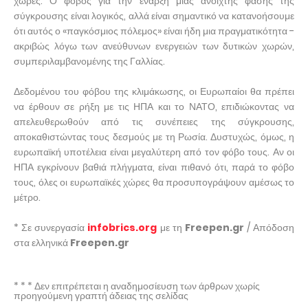
χώρες. Ο φόβος για την έναρξη μιας ανοιχτής φάσης της
σύγκρουσης είναι λογικός, αλλά είναι σημαντικό να κατανοήσουμε
ότι αυτός ο «παγκόσμιος πόλεμος» είναι ήδη μια πραγματικότητα -
ακριβώς λόγω των ανεύθυνων ενεργειών των δυτικών χωρών,
συμπεριλαμβανομένης της Γαλλίας.
Δεδομένου του φόβου της κλιμάκωσης, οι Ευρωπαίοι θα πρέπει
να έρθουν σε ρήξη με τις ΗΠΑ και το ΝΑΤΟ, επιδιώκοντας να
απελευθερωθούν από τις συνέπειες της σύγκρουσης,
αποκαθιστώντας τους δεσμούς με τη Ρωσία. Δυστυχώς, όμως, η
ευρωπαϊκή υποτέλεια είναι μεγαλύτερη από τον φόβο τους. Αν οι
ΗΠΑ εγκρίνουν βαθιά πλήγματα, είναι πιθανό ότι, παρά το φόβο
τους, όλες οι ευρωπαϊκές χώρες θα προσυπογράψουν αμέσως το
μέτρο.
* Σε συνεργασία
infobrics.org
με τη
Freepen.gr
/ Απόδοση
στα ελληνικά
Freepen.gr
* * * Δεν επιτρέπεται η αναδημοσίευση των άρθρων χωρίς
προηγούμενη γραπτή άδειας της σελίδας