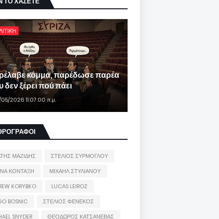
Ν ΤΟ ΧΑΣΕΤΕ
ΛΙΤΙΚΗ
ρέλαβε κόμμα, παρέδωσε παρέα
 δεν ξέρει πού πάει
/05/2026 11:07:00 π.μ.
ΘΡΟΓΡΑΦΟΙ
ΑΤΗΣ ΜΑΖΙΔΗΣ
ΣΤΕΛΙΟΣ ΣΥΡΜΟΓΛΟΥ
ΙΝΑ ΚΟΝΤΑΞΗ
ΜΙΧΑΗΛ ΣΤΥΛΙΑΝΟΥ
REW KORYBKO
LUCAS LEIROZ
GO BOSNIC
ΣΤΕΛΙΟΣ ΦΕΝΕΚΟΣ
HAEL SNYDER
ΘΕΟΔΩΡΟΣ ΚΑΤΣΑΝΕΒΑΣ