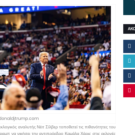
ΑΚ
donaldjtrump.com
λογικός αναλυτής Νέιτ Σίλβερ τοποθετεί τις πιθανότητες του
μπ να νικήσει την αντιπρόεδρο Καμάλα Χάρις στις εκλογές