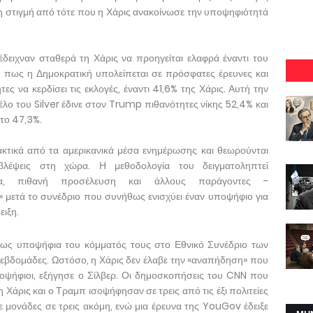
 στιγμή από τότε που η Χάρις ανακοίνωσε την υποψηφιότητά
δειχναν σταθερά τη Χάρις να προηγείται ελαφρά έναντι του
η πως η Δημοκρατική υπολείπεται σε πρόσφατες έρευνες και
ς να κερδίσει τις εκλογές, έναντι 41,6% της Χάρις. Αυτή την
λο του Silver έδινε στον Trump πιθανότητες νίκης 52,4% και
στο 47,3%.
ακτικά από τα αμερικανικά μέσα ενημέρωσης και θεωρούνται
βλέψεις στη χώρα. Η μεθοδολογία του δειγματοληπτεί
ένα, πιθανή προσέλευση και άλλους παράγοντες -
μετά το συνέδριο που συνήθως ενισχύει έναν υποψήφιο για
ειξη.
ς ως υποψήφια του κόμματός τους στο Εθνικό Συνέδριο των
 εβδομάδες. Ωστόσο, η Χάρις δεν έλαβε την «αναπήδηση» που
οψήφιοι, εξήγησε ο Σίλβερ. Οι δημοσκοπήσεις του CNN που
η Χάρις και ο Τραμπ ισοψήφησαν σε τρεις από τις έξι πολιτείες
 μονάδες σε τρεις ακόμη, ενώ μια έρευνα της YouGov έδειξε