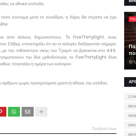
ΜΗ
άδες σε εθνικό επίπεδο.
τόσο σύντομα μετά το συνέδριο, η Χάρις θα έπρεπε να έχει
ΠΟ
λβερ.
ται από άλλους δημοσκόπους. Το FiveThirtyEight, ένας
ν Σίλβερ, υποστηρίζει ότι αν οι εκλογές διεξάγονταν σήμερα,
Πα
ι, με την πιθανότητα νίκης του Τραμπ να βρίσκεται στο 44%.
που
ησιμοποιούν την ίδια μεθοδολογία, το FiveThirtyEight δίνει
7
αθώς πλησιάζει η ημέρα των εκλογών.
ΑΡ
ων άρθρων χωρίς προηγούμενη γραπτή άδειας της σελίδας
ΣΤΡ
ΜΕΛ
AND
DRA
Προβολή όλων
MIC