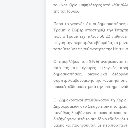
του Νοεμβρίου υψηλότερες από κάθε άλλη
της τον Ιούλιο.
Παρά το γεγονός ότι οι δημοσκοπήσεις έ
Τραμπ, ο Σίλβερ υποστήριξε την Τετάρτ
πως ο Τραμπ έχει πλέον 58,2% πιθανότητε
στιγμή την περασμένη εβδομάδα, το μοντέ
τοποθετούσε τις πιθανότητες της Harris 
Οι προβλέψεις του Silver αναφέρονται τ
από τις πιο έγκυρες εκλογικές προ
δημοσκοπήσεις, οικονομικά δεδομ
συμπεριλαμβανομένης της «αναπήδησης» 
αρκετές εβδομάδες μετά την επίσημη ανάδ
Οι Δημοκρατικοί επιβεβαίωσαν τη Χάρι
Δημοκρατικών στο Σικάγο πριν από τρεις
συνήθως λαμβάνουν οι περισσότεροι υπ
διεξήχθησαν μετά το συνέδριο έδειξαν ότι 
μάχης και προηγούνταν με περίπου πέντε