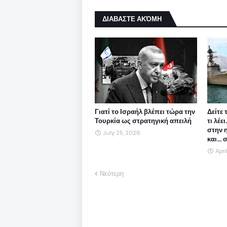
ΔΙΑΒΑΣΤΕ ΑΚΌΜΗ
Γιατί το Ισραήλ βλέπει τώρα την
Δείτε 
Τουρκία ως στρατηγική απειλή
τι λέε
στην 
July 25, 2026
και...
Apri
Νεότερη