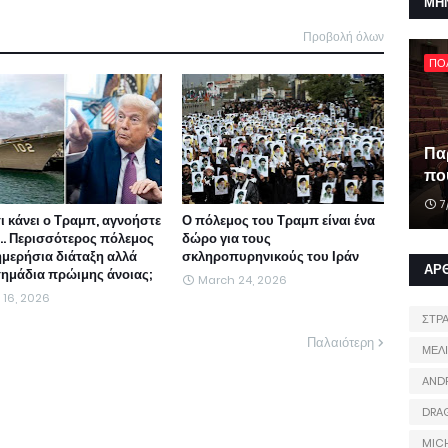
ΜΗ
Προβολή όλων
ΠΟ
Πα
που
7
τι κάνει ο Τραμπ, αγνοήστε
Ο πόλεμος του Τραμπ είναι ένα
ι... Περισσότερος πόλεμος
δώρο για τους
ημερήσια διάταξη αλλά
σκληροπυρηνικούς του Ιράν
ΑΡ
 σημάδια πρώιμης άνοιας;
March 24, 2026
l 16, 2026
ΣΤΡ
Παλαιότερη
ΜΕΛ
AND
DRA
MIC