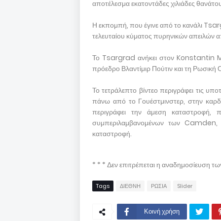
αποτέλεσμα εκατοντάδες χιλιάδες θανάτου
Η εκπομπή, που έγινε από το κανάλι Tsa
τελευταίου κύματος πυρηνικών απειλών α
Το Tsargrad ανήκει στον Konstantin M
πρόεδρο Βλαντίμιρ Πούτιν και τη Ρωσική
Το τετράλεπτο βίντεο περιγράφει τις υπο
πάνω από το Γουέστμινστερ, στην καρδ
περιγράφει την άμεση καταστροφή, π
συμπεριλαμβανομένων των Camden, K
καταστροφή.
* * * Δεν επιτρέπεται η αναδημοσίευση τ
Tags
ΔΙΕΘΝΗ
ΡΩΣΙΑ
Slider
Κοινή χρήση