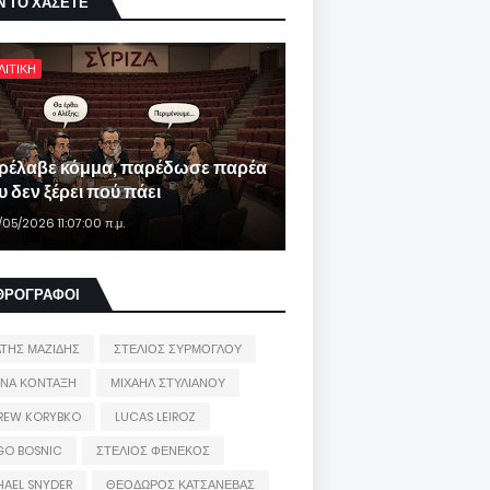
Ν ΤΟ ΧΑΣΕΤΕ
ΛΙΤΙΚΗ
ρέλαβε κόμμα, παρέδωσε παρέα
 δεν ξέρει πού πάει
/05/2026 11:07:00 π.μ.
ΘΡΟΓΡΑΦΟΙ
ΑΤΗΣ ΜΑΖΙΔΗΣ
ΣΤΕΛΙΟΣ ΣΥΡΜΟΓΛΟΥ
ΙΝΑ ΚΟΝΤΑΞΗ
ΜΙΧΑΗΛ ΣΤΥΛΙΑΝΟΥ
REW KORYBKO
LUCAS LEIROZ
GO BOSNIC
ΣΤΕΛΙΟΣ ΦΕΝΕΚΟΣ
HAEL SNYDER
ΘΕΟΔΩΡΟΣ ΚΑΤΣΑΝΕΒΑΣ