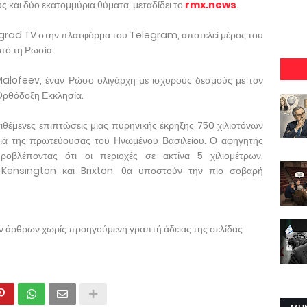
ς και δύο εκατομμύρια θύματα, μεταδίδει το
rmx.news
.
rgrad TV στην πλατφόρμα του Telegram, αποτελεί μέρος του
πό τη Ρωσία.
alofeev, έναν Ρώσο ολιγάρχη με ισχυρούς δεσμούς με τον
 Ορθόδοξη Εκκλησία.
τιθέμενες επιπτώσεις μιας πυρηνικής έκρηξης 750 χιλιοτόνων
ιά της πρωτεύουσας του Ηνωμένου Βασιλείου. Ο αφηγητής
ροβλέποντας ότι οι περιοχές σε ακτίνα 5 χιλιομέτρων,
ensington και Brixton, θα υποστούν την πιο σοβαρή
ων άρθρων χωρίς προηγούμενη γραπτή άδειας της σελίδας