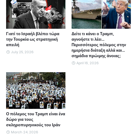
Γιατί το Ισραήλ βλέπει τώρα
Δείτε τι κάνει ο Τραμπ,
την Τουρκία ως στρατηγική
αγνοήστε τι λέει...
απειλή
Περισσότερος πόλεμος στην
ημερήσια διάταξη αλλά και...
July 25, 2026
σημάδια πρώιμης άνοιας;
April 16, 2026
Ο πόλεμος του Τραμπ είναι ένα
δώρο για τους
σκληροπυρηνικούς του Ιράν
March 24, 2026