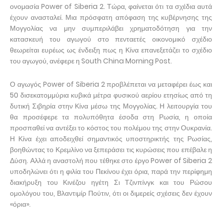
ονομασία Power of Siberia 2. Τώρα, φαίνεται ότι τα σχέδια αυτά
έχουν ανασταλεί. Μια πρόσφατη απόφαση της κυβέρνησης της
Μογγολίας να μην συμπεριλάβει χρηματοδότηση για την
κατασκευή του αγωγού στο πενταετές οικονομικό σχέδιο
θεωρείται ευρέως ως ένδειξη πως η Κίνα επανεξετάζει το σχέδιο
του αγωγού, ανέφερε η South China Morning Post.
Ο αγωγός Power of Siberia 2 προβλέπεται να μεταφέρει έως και
50 δισεκατομμύρια κυβικά μέτρα φυσικού αερίου ετησίως από τη
δυτική Σιβηρία στην Κίνα μέσω της Μογγολίας. Η λειτουργία του
θα προσέφερε τα πολυπόθητα έσοδα στη Ρωσία, η οποία
προσπαθεί να αντέξει το κόστος του πολέμου της στην Ουκρανία.
Η Κίνα έχει αποδειχθεί σημαντικός υποστηρικτής της Ρωσίας,
βοηθώντας το Κρεμλίνο να ξεπεράσει τις κυρώσεις που επέβαλε η
Δύση. Αλλά η αναστολή που τέθηκε στο έργο Power of Siberia 2
υποδηλώνει ότι η φιλία του Πεκίνου έχει όρια, παρά την περίφημη
διακήρυξη του Κινέζου ηγέτη Σι Τζινπίνγκ και του Ρώσου
ομολόγου του, Βλαντιμίρ Πούτιν, ότι οι διμερείς σχέσεις δεν έχουν
«όρια».