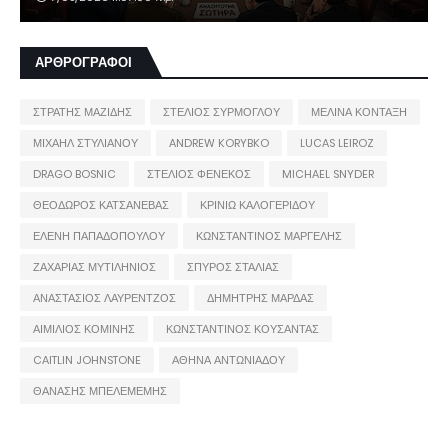
ΑΡΘΡΟΓΡΑΦΟΙ
ΣΤΡΑΤΗΣ ΜΑΖΙΔΗΣ
ΣΤΕΛΙΟΣ ΣΥΡΜΟΓΛΟΥ
ΜΕΛΙΝΑ ΚΟΝΤΑΞΗ
ΜΙΧΑΗΛ ΣΤΥΛΙΑΝΟΥ
ANDREW KORYBKO
LUCAS LEIROZ
DRAGO BOSNIC
ΣΤΕΛΙΟΣ ΦΕΝΕΚΟΣ
MICHAEL SNYDER
ΘΕΟΔΩΡΟΣ ΚΑΤΣΑΝΕΒΑΣ
ΚΡΙΝΙΩ ΚΑΛΟΓΕΡΙΔΟΥ
ΕΛΕΝΗ ΠΑΠΑΔΟΠΟΥΛΟΥ
ΚΩΝΣΤΑΝΤΙΝΟΣ ΜΑΡΓΕΛΗΣ
ΖΑΧΑΡΙΑΣ ΜΥΤΙΛΗΝΙΟΣ
ΣΠΥΡΟΣ ΣΤΑΛΙΑΣ
ΑΝΑΣΤΑΣΙΟΣ ΛΑΥΡΕΝΤΖΟΣ
ΔΗΜΗΤΡΗΣ ΜΑΡΔΑΣ
ΑΙΜΙΛΙΟΣ ΚΟΜΙΝΗΣ
ΚΩΝΣΤΑΝΤΙΝΟΣ ΚΟΥΣΑΝΤΑΣ
CAITLIN JOHNSTONE
ΑΘΗΝΑ ΑΝΤΩΝΙΑΔΟΥ
ΘΑΝΑΣΗΣ ΜΠΕΛΕΜΕΜΗΣ