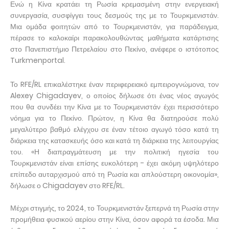
Ενώ η Κίνα κρατάει τη Ρωσία κρεμασμένη στην ενεργειακή
συνεργασία, συσφίγγει τους δεσμούς της με το Τουρκμενιστάν.
Μια ομάδα φοιτητών από το Τουρκμενιστάν, για παράδειγμα,
πέρασε το καλοκαίρι παρακολουθώντας μαθήματα κατάρτισης
στο Πανεπιστήμιο Πετρελαίου στο Πεκίνο, ανέφερε ο ιστότοπος
Turkmenportal.
Το RFE/RL επικαλέστηκε έναν περιφερειακό εμπειρογνώμονα, τον
Alexey Chigadayev, ο οποίος δήλωσε ότι ένας νέος αγωγός
που θα συνδέει την Κίνα με το Τουρκμενιστάν έχει περισσότερο
νόημα για το Πεκίνο. Πρώτον, η Κίνα θα διατηρούσε πολύ
μεγαλύτερο βαθμό ελέγχου σε έναν τέτοιο αγωγό τόσο κατά τη
διάρκεια της κατασκευής όσο και κατά τη διάρκεια της λειτουργίας
του. «Η διαπραγμάτευση με την πολιτική ηγεσία του
Τουρκμενιστάν είναι επίσης ευκολότερη - έχει ακόμη υψηλότερο
επίπεδο αυταρχισμού από τη Ρωσία και απλούστερη οικονομία»,
δήλωσε ο Chigadayev στο RFE/RL.
Μέχρι στιγμής, το 2024, το Τουρκμενιστάν ξεπερνά τη Ρωσία στην
προμήθεια φυσικού αερίου στην Κίνα, όσον αφορά τα έσοδα. Μια