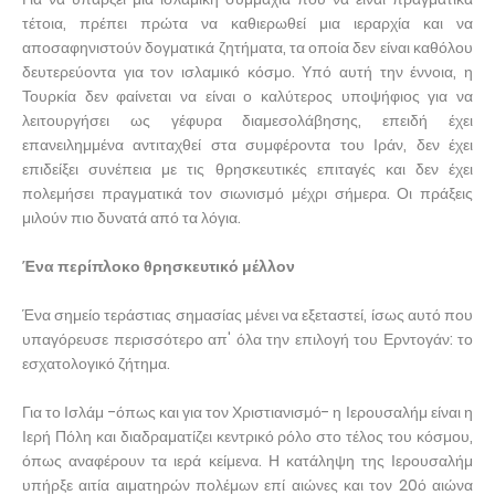
τέτοια, πρέπει πρώτα να καθιερωθεί μια ιεραρχία και να
αποσαφηνιστούν δογματικά ζητήματα, τα οποία δεν είναι καθόλου
δευτερεύοντα για τον ισλαμικό κόσμο. Υπό αυτή την έννοια, η
Τουρκία δεν φαίνεται να είναι ο καλύτερος υποψήφιος για να
λειτουργήσει ως γέφυρα διαμεσολάβησης, επειδή έχει
επανειλημμένα αντιταχθεί στα συμφέροντα του Ιράν, δεν έχει
επιδείξει συνέπεια με τις θρησκευτικές επιταγές και δεν έχει
πολεμήσει πραγματικά τον σιωνισμό μέχρι σήμερα. Οι πράξεις
μιλούν πιο δυνατά από τα λόγια.
Ένα περίπλοκο θρησκευτικό μέλλον
Ένα σημείο τεράστιας σημασίας μένει να εξεταστεί, ίσως αυτό που
υπαγόρευσε περισσότερο απ' όλα την επιλογή του Ερντογάν: το
εσχατολογικό ζήτημα.
Για το Ισλάμ -όπως και για τον Χριστιανισμό- η Ιερουσαλήμ είναι η
Ιερή Πόλη και διαδραματίζει κεντρικό ρόλο στο τέλος του κόσμου,
όπως αναφέρουν τα ιερά κείμενα. Η κατάληψη της Ιερουσαλήμ
υπήρξε αιτία αιματηρών πολέμων επί αιώνες και τον 20ό αιώνα