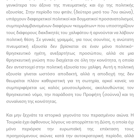
γενικότερα του άξονα της πνευματικής και όχι της πολιτικής
εξουσίας. Στην περίοδο του φιτάν, (δεύτερο μισό του 7ου αιώνα),
υπάρχουν διαφορετικοί πολιτικοί και δογματικοί προσανατολισμοί,
συμπεριλαμβανομένων διαφόρων «κομμάτων» που υποστηρίζουν
τους διάφορους διεκδικητές του χαλιφάτου ή αρνούνται να λάβουν
πολιτική θέση. Σε γενικές γραμμές, για τους σουνίτες, η ανώτατη
πνευματική εξουσία δεν βρίσκεται σε έναν μόνο πολιτικό-
θρησκευτικό ηγέτη, ανεξαρτήτως προσώπου, αλλά σε μια
θρησκευτική γνώση που διαχέεται σε όλη την κοινότητα, η οποία
δεν αντιστοιχεί στην πολιτική εξουσία του χαλίφη. Αυτή η πολιτική
εξουσία γίνεται ωστόσο αποδεκτή, αλλά η αποδοχή της δεν
θεωρείται πλέον καθοριστική για τη σωτηρία, αρκεί κανείς να
συμπεριφέρεται ως καλός μουσουλμάνος, ακολουθώντας τον
θρησκευτικό νόμο, την παράδοση του Προφήτη (σούννα) και τη
συναίνεση της κοινότητας.
Και μην ξεχνάτε τα ιστορικά γεγονότα του περασμένου αιώνα. Η
Τουρκία έχει άφθονους λόγους να απορρίπτει τη Δύση, η οποία όχι
μόνο περιόρισε την ευρωπαϊκή της επέκταση τους
προηγούμενους αιώνες κατά την αυτοκρατορική περίοδο, αλλά