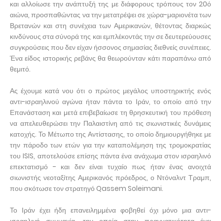
και αλλοίωσε την ανάπτυξή της με διάφορους τρόπους τον 20ό
αιώνα, προσπαθώντας να την μετατρέψει σε χώρα-μαριονέτα των
Βρετανών και στη συνέχεια των Αμερικανών, θέτοντας διαρκώς
κινδύνους στα σύνορά της και εμπλέκοντάς την σε δευτερεύουσες
συγκρούσεις που δεν είχαν ήσσονος σημασίας διεθνείς συνέπειες.
Ένα είδος ιστορικής ρεβάνς θα θεωρούνταν κάτι παραπάνω από
θεμιτό.
Ας έχουμε κατά νου ότι ο πρώτος μεγάλος υποστηρικτής ενός
αντι-ισραηλινού αγώνα ήταν πάντα το Ιράν, το οποίο από την
Επανάσταση και μετά επιβεβαίωσε τη θρησκευτική του πρόθεση
να απελευθερώσει την Παλαιστίνη από τις σιωνιστικές δυνάμεις
κατοχής. Το Μέτωπο της Αντίστασης, το οποίο δημιουργήθηκε με
την πάροδο των ετών για την καταπολέμηση της τρομοκρατίας
του ISIS, αποτελούσε επίσης πάντα ένα ανάχωμα στον ισραηλινό
επεκτατισμό - και δεν είναι τυχαίο πως ήταν ένας ανοιχτά
σιωνιστής νεοταξίτης Αμερικανός πρόεδρος, ο Ντόναλντ Τραμπ,
που σκότωσε τον στρατηγό Qassem Soleimani.
Το Ιράν έχει ήδη επανειλημμένα φοβηθεί όχι μόνο μια αντι-