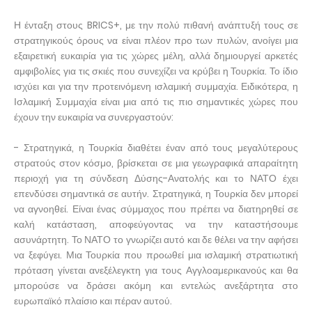
Η ένταξη στους BRICS+, με την πολύ πιθανή ανάπτυξή τους σε
στρατηγικούς όρους να είναι πλέον προ των πυλών, ανοίγει μια
εξαιρετική ευκαιρία για τις χώρες μέλη, αλλά δημιουργεί αρκετές
αμφιβολίες για τις σκιές που συνεχίζει να κρύβει η Τουρκία. Το ίδιο
ισχύει και για την προτεινόμενη ισλαμική συμμαχία. Ειδικότερα, η
Ισλαμική Συμμαχία είναι μια από τις πιο σημαντικές χώρες που
έχουν την ευκαιρία να συνεργαστούν:
- Στρατηγικά, η Τουρκία διαθέτει έναν από τους μεγαλύτερους
στρατούς στον κόσμο, βρίσκεται σε μια γεωγραφικά απαραίτητη
περιοχή για τη σύνδεση Δύσης-Ανατολής και το ΝΑΤΟ έχει
επενδύσει σημαντικά σε αυτήν. Στρατηγικά, η Τουρκία δεν μπορεί
να αγνοηθεί. Είναι ένας σύμμαχος που πρέπει να διατηρηθεί σε
καλή κατάσταση, αποφεύγοντας να την καταστήσουμε
ασυνάρτητη. Το ΝΑΤΟ το γνωρίζει αυτό και δε θέλει να την αφήσει
να ξεφύγει. Μια Τουρκία που προωθεί μια ισλαμική στρατιωτική
πρόταση γίνεται ανεξέλεγκτη για τους Αγγλοαμερικανούς και θα
μπορούσε να δράσει ακόμη και εντελώς ανεξάρτητα στο
ευρωπαϊκό πλαίσιο και πέραν αυτού.