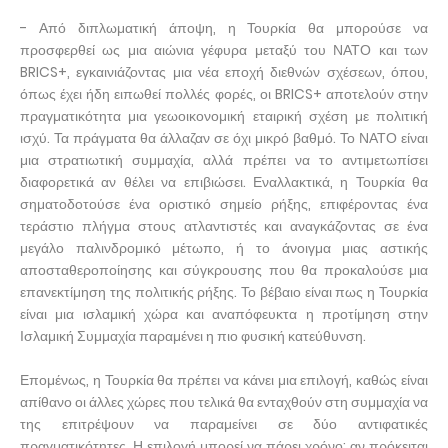
- Από διπλωματική άποψη, η Τουρκία θα μπορούσε να
προσφερθεί ως μια αιώνια γέφυρα μεταξύ του ΝΑΤΟ και των
BRICS+, εγκαινιάζοντας μια νέα εποχή διεθνών σχέσεων, όπου,
όπως έχει ήδη ειπωθεί πολλές φορές, οι BRICS+ αποτελούν στην
πραγματικότητα μια γεωοικονομική εταιρική σχέση με πολιτική
ισχύ. Τα πράγματα θα άλλαζαν σε όχι μικρό βαθμό. Το ΝΑΤΟ είναι
μια στρατιωτική συμμαχία, αλλά πρέπει να το αντιμετωπίσει
διαφορετικά αν θέλει να επιβιώσει. Εναλλακτικά, η Τουρκία θα
σηματοδοτούσε ένα οριστικό σημείο ρήξης, επιφέροντας ένα
τεράστιο πλήγμα στους ατλαντιστές και αναγκάζοντας σε ένα
μεγάλο παλινδρομικό μέτωπο, ή το άνοιγμα μιας αστικής
αποσταθεροποίησης και σύγκρουσης που θα προκαλούσε μια
επανεκτίμηση της πολιτικής ρήξης. Το βέβαιο είναι πως η Τουρκία
είναι μια ισλαμική χώρα και αναπόφευκτα η προτίμηση στην
Ισλαμική Συμμαχία παραμένει η πιο φυσική κατεύθυνση.
Επομένως, η Τουρκία θα πρέπει να κάνει μια επιλογή, καθώς είναι
απίθανο οι άλλες χώρες που τελικά θα ενταχθούν στη συμμαχία να
της επιτρέψουν να παραμείνει σε δύο αντιφατικές
πραγματικότητες. Η επιλογή μπορεί να πάρει χρόνο: αν πρόκειται