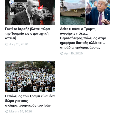
Γιατί το Ισραήλ βλέπει τώρα
Δείτε τι κάνει ο Τραμπ,
την Τουρκία ως στρατηγική
αγνοήστε τι λέει...
απειλή
Περισσότερος πόλεμος στην
ημερήσια διάταξη αλλά και...
July 25, 2026
σημάδια πρώιμης άνοιας;
April 16, 2026
Ο πόλεμος του Τραμπ είναι ένα
δώρο για τους
σκληροπυρηνικούς του Ιράν
March 24, 2026