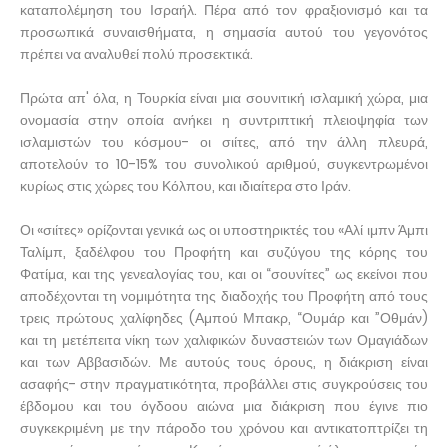
καταπολέμηση του Ισραήλ. Πέρα από τον φραξιονισμό και τα
προσωπικά συναισθήματα, η σημασία αυτού του γεγονότος
πρέπει να αναλυθεί πολύ προσεκτικά.
Πρώτα απ' όλα, η Τουρκία είναι μια σουνιτική ισλαμική χώρα, μια
ονομασία στην οποία ανήκει η συντριπτική πλειοψηφία των
ισλαμιστών του κόσμου- οι σιίτες, από την άλλη πλευρά,
αποτελούν το 10-15% του συνολικού αριθμού, συγκεντρωμένοι
κυρίως στις χώρες του Κόλπου, και ιδιαίτερα στο Ιράν.
Οι «σιίτες» ορίζονται γενικά ως οι υποστηρικτές του «Αλί ιμπν Άμπι
Ταλίμπ, ξαδέλφου του Προφήτη και συζύγου της κόρης του
Φατίμα, και της γενεαλογίας του, και οι “σουνίτες” ως εκείνοι που
αποδέχονται τη νομιμότητα της διαδοχής του Προφήτη από τους
τρεις πρώτους χαλίφηδες (Αμπού Μπακρ, “Ουμάρ και ”Οθμάν)
και τη μετέπειτα νίκη των χαλιφικών δυναστειών των Ομαγιάδων
και των Αββασιδών. Με αυτούς τους όρους, η διάκριση είναι
ασαφής- στην πραγματικότητα, προβάλλει στις συγκρούσεις του
έβδομου και του όγδοου αιώνα μια διάκριση που έγινε πιο
συγκεκριμένη με την πάροδο του χρόνου και αντικατοπτρίζει τη