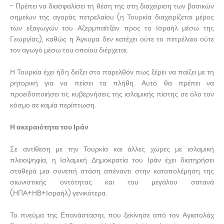
- Πρέπει να διασφαλίσει τη θέση της στη διαχείριση των βασικών
σημείων της αγοράς πετρελαίου (η Τουρκία διαχειρίζεται μέρος
των εξαγωγών του Αζερμπαϊτζάν προς το Ισραήλ μέσω της
Γεωργίας), καθώς η Άγκυρα δεν κατέχει ούτε το πετρέλαιο ούτε
τον αγωγό μέσω του οποίου διέρχεται.
Η Τουρκία έχει ήδη δείξει στο παρελθόν πως ξέρει να παίζει με τη
ρητορική για να πείσει τα πλήθη. Αυτό θα πρέπει να
προειδοποιήσει τις κυβερνήσεις της ισλαμικής πίστης σε όλο τον
κόσμο σε καμία περίπτωση.
Η ακεραιότητα του Ιράν
Σε αντίθεση με την Τουρκία και άλλες χώρες με ισλαμική
πλειοψηφία, η Ισλαμική Δημοκρατία του Ιράν έχει διατηρήσει
σταθερά μια συνεπή στάση απέναντι στην καταπολέμηση της
σιωνιστικής οντότητας και του μεγάλου σατανά
(ΗΠΑ+ΗΒ+Ισραήλ) γενικότερα.
Το πνεύμα της Επανάστασης που ξεκίνησε από τον Αγιατολάχ