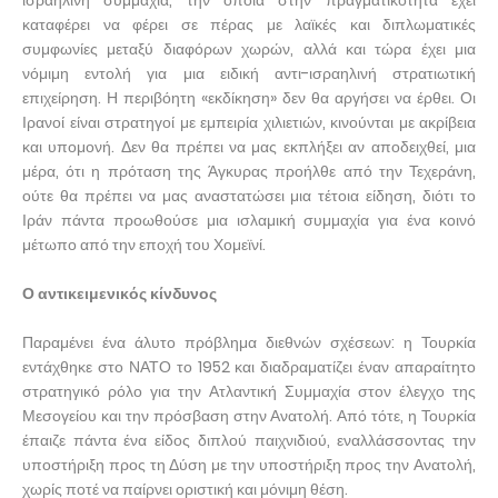
ισραηλινή συμμαχία, την οποία στην πραγματικότητα έχει
καταφέρει να φέρει σε πέρας με λαϊκές και διπλωματικές
συμφωνίες μεταξύ διαφόρων χωρών, αλλά και τώρα έχει μια
νόμιμη εντολή για μια ειδική αντι-ισραηλινή στρατιωτική
επιχείρηση. Η περιβόητη «εκδίκηση» δεν θα αργήσει να έρθει. Οι
Ιρανοί είναι στρατηγοί με εμπειρία χιλιετιών, κινούνται με ακρίβεια
και υπομονή. Δεν θα πρέπει να μας εκπλήξει αν αποδειχθεί, μια
μέρα, ότι η πρόταση της Άγκυρας προήλθε από την Τεχεράνη,
ούτε θα πρέπει να μας αναστατώσει μια τέτοια είδηση, διότι το
Ιράν πάντα προωθούσε μια ισλαμική συμμαχία για ένα κοινό
μέτωπο από την εποχή του Χομεϊνί.
Ο αντικειμενικός κίνδυνος
Παραμένει ένα άλυτο πρόβλημα διεθνών σχέσεων: η Τουρκία
εντάχθηκε στο ΝΑΤΟ το 1952 και διαδραματίζει έναν απαραίτητο
στρατηγικό ρόλο για την Ατλαντική Συμμαχία στον έλεγχο της
Μεσογείου και την πρόσβαση στην Ανατολή. Από τότε, η Τουρκία
έπαιζε πάντα ένα είδος διπλού παιχνιδιού, εναλλάσσοντας την
υποστήριξη προς τη Δύση με την υποστήριξη προς την Ανατολή,
χωρίς ποτέ να παίρνει οριστική και μόνιμη θέση.