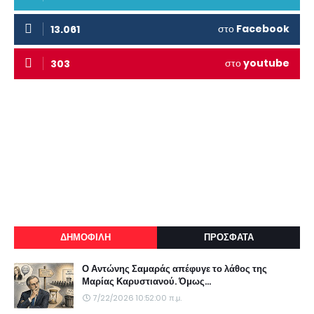
στο
Facebook
13.061
στο
youtube
303
ΔΗΜΟΦΙΛΗ
ΠΡΟΣΦΑΤΑ
Ο Αντώνης Σαμαράς απέφυγε το λάθος της
Μαρίας Καρυστιανού. Όμως...
7/22/2026 10:52:00 π.μ.