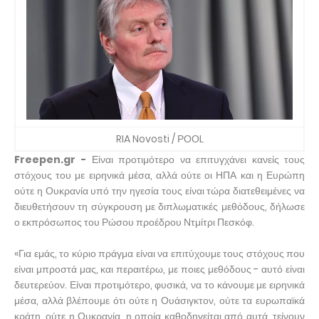
RIA Novosti / ΡΟΟL
Freepen.gr -
Είναι προτιμότερο να επιτυγχάνει κανείς τους
στόχους του με ειρηνικά μέσα, αλλά ούτε οι ΗΠΑ και η Ευρώπη
ούτε η Ουκρανία υπό την ηγεσία τους είναι τώρα διατεθειμένες να
διευθετήσουν τη σύγκρουση με διπλωματικές μεθόδους, δήλωσε
ο εκπρόσωπος του Ρώσου προέδρου Ντμίτρι Πεσκόφ.
«Για εμάς, το κύριο πράγμα είναι να επιτύχουμε τους στόχους που
είναι μπροστά μας, και περαιτέρω, με ποιες μεθόδους - αυτό είναι
δευτερεύον. Είναι προτιμότερο, φυσικά, να το κάνουμε με ειρηνικά
μέσα, αλλά βλέπουμε ότι ούτε η Ουάσιγκτον, ούτε τα ευρωπαϊκά
κράτη, ούτε η Ουκρανία, η οποία καθοδηγείται από αυτά, τείνουν