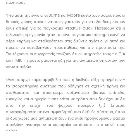
πολιτικούς.
Υπό αυτή την έννοια, οι Burns και Moore καθιστούν σαφές πως οι
δυτικές χώρες πρέπει να συνεργαστούν για να εξουδετερώσουν
κάθε απειλή για το παγκόσμιο «status quo». Πιστεύουν ότι η
φιλελεύθερη ηγεμονία ήταν το μόνο παγκόσμιο σύστημα ικανό να
φέρει «ειρήνη και σταθερότητα» στις διεθνείς σχέσεις, γι' αυτό και
πρέπει να καταβληθούν προσπάθειες για την προστασία της.
Ταυτόχρονα, οι συγγραφείς τονίζουν ότι οι υπηρεσίες τους - η CIA
και η MI6 - προετοιμάζονται ήδη για την αντιμετώπιση αυτών των
νέων απειλών.
«Δεν υπάρχει καμία αμφιβολία πως η διεθνής τάξη πραγμάτων -
το ισορροπημένο σύστημα που οδήγησε σε σχετική ειρήνη και
σταθερότητα και προσέφερε αυξανόμενο βιοτικό επίπεδο,
ευκαιρίες και ευημερία - απειλείται με τρόπο που δεν έχουμε δει
από την εποχή του ψυχρού πολέμου (...) Σήμερα,
συνεργαζόμαστε σε ένα αμφισβητούμενο διεθνές σύστημα, όπου
οι δύο χώρες μας αντιμετωπίζουν ένα άνευ προηγουμένου φάσμα
απειλών», αναφέρουν οι κορυφαίοι κατάσκοποι στο κοινό τους
άρθρο.