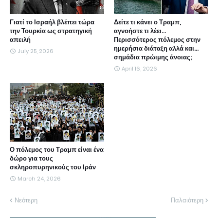
Γιατί το Ισραήλ βλέπει τώρα
Δείτε τι κάνει ο Τραμπ,
την Τουρκία ως στρατηγική
αγνοήστε τι λέει...
απειλή
Περισσότερος πόλεμος στην
ημερήσια διάταξη αλλά και...
July 25, 2026
σημάδια πρώιμης άνοιας;
April 16, 2026
Ο πόλεμος του Τραμπ είναι ένα
δώρο για τους
σκληροπυρηνικούς του Ιράν
March 24, 2026
Νεότερη
Παλαιότερη