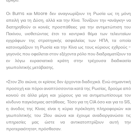
Οι Burns και Moore δεν αναγνωρίζουν τη Ρωσία ως τη μόνη
απειλή για τη Δύση, αλλά και την Κίνα. Τονίζουν την «ανάγκη» να
διατηρηθούν οι κοινές προσπάθειες για την αντιμετώπιση του
Πεκίνου, υιοθετώντας έτσι το κεντρικό θέμα των τελευταίων
εγγράφων της στρατηγικής ασφαλείας των ΗΠΑ, τα οποία
κατονομάζουν τη Ρωσία και την Κίνα ως τους κύριους εχθρούς -
γεγονός που οφείλεται στον εξέχοντα ρόλο που διαδραματίζουν τα
εν λόγω ευρασιατικά κράτη στην τρέχουσα διαδικασία
γεωπολιτικής μετάβασης.
«Στον 21ο αιώνα, οι κρίσεις δεν έρχονται διαδοχικά. Ενώ σημαντική
προσοχή και πόροι αναπτύσσονται κατά της Ρωσίας, δρούμε από
κοινού σε άλλα μέρη και χώρους για να αντιμετωπίσουμε τον
κίνδυνο παγκόσμιας αστάθειας. Τόσο για τη CIA όσο και για το SIS,
η άνοδος της Κίνας είναι η κύρια πρόκληση πληροφοριών και
γεωπολιτικής του 21ου αιώνα και έχουμε αναδιοργανώσει τις
υπηρεσίες μας ώστε να αντικατοπτρίζουν αυτή την
προτεραιότητα», πρόσθεσαν.