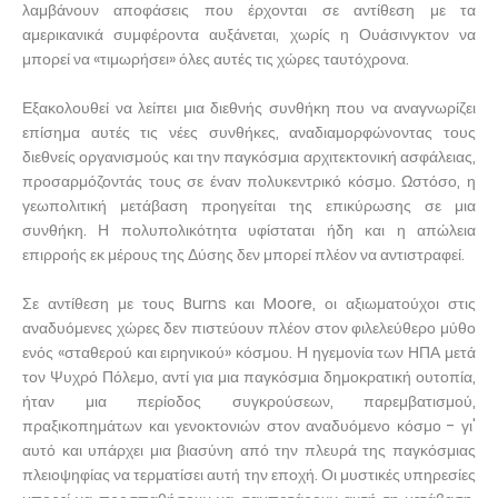
λαμβάνουν αποφάσεις που έρχονται σε αντίθεση με τα
αμερικανικά συμφέροντα αυξάνεται, χωρίς η Ουάσινγκτον να
μπορεί να «τιμωρήσει» όλες αυτές τις χώρες ταυτόχρονα.
Εξακολουθεί να λείπει μια διεθνής συνθήκη που να αναγνωρίζει
επίσημα αυτές τις νέες συνθήκες, αναδιαμορφώνοντας τους
διεθνείς οργανισμούς και την παγκόσμια αρχιτεκτονική ασφάλειας,
προσαρμόζοντάς τους σε έναν πολυκεντρικό κόσμο. Ωστόσο, η
γεωπολιτική μετάβαση προηγείται της επικύρωσης σε μια
συνθήκη. Η πολυπολικότητα υφίσταται ήδη και η απώλεια
επιρροής εκ μέρους της Δύσης δεν μπορεί πλέον να αντιστραφεί.
Σε αντίθεση με τους Burns και Moore, οι αξιωματούχοι στις
αναδυόμενες χώρες δεν πιστεύουν πλέον στον φιλελεύθερο μύθο
ενός «σταθερού και ειρηνικού» κόσμου. Η ηγεμονία των ΗΠΑ μετά
τον Ψυχρό Πόλεμο, αντί για μια παγκόσμια δημοκρατική ουτοπία,
ήταν μια περίοδος συγκρούσεων, παρεμβατισμού,
πραξικοπημάτων και γενοκτονιών στον αναδυόμενο κόσμο - γι'
αυτό και υπάρχει μια βιασύνη από την πλευρά της παγκόσμιας
πλειοψηφίας να τερματίσει αυτή την εποχή. Οι μυστικές υπηρεσίες