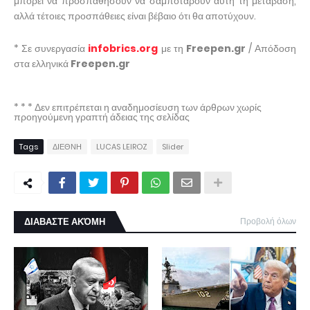
μπορεί να προσπαθήσουν να σαμποτάρουν αυτή τη μετάβαση,
αλλά τέτοιες προσπάθειες είναι βέβαιο ότι θα αποτύχουν.
* Σε συνεργασία
infobrics.org
με τη
Freepen.gr
/ Απόδοση
στα ελληνικά
Freepen.gr
* * * Δεν επιτρέπεται η αναδημοσίευση των άρθρων χωρίς
προηγούμενη γραπτή άδειας της σελίδας
Tags
ΔΙΕΘΝΗ
LUCAS LEIROZ
Slider
ΔΙΑΒΑΣΤΕ ΑΚΌΜΗ
Προβολή όλων