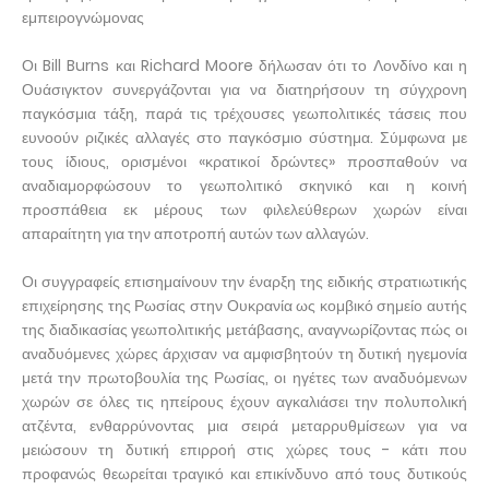
εμπειρογνώμονας
Οι Bill Burns και Richard Moore δήλωσαν ότι το Λονδίνο και η
Ουάσιγκτον συνεργάζονται για να διατηρήσουν τη σύγχρονη
παγκόσμια τάξη, παρά τις τρέχουσες γεωπολιτικές τάσεις που
ευνοούν ριζικές αλλαγές στο παγκόσμιο σύστημα. Σύμφωνα με
τους ίδιους, ορισμένοι «κρατικοί δρώντες» προσπαθούν να
αναδιαμορφώσουν το γεωπολιτικό σκηνικό και η κοινή
προσπάθεια εκ μέρους των φιλελεύθερων χωρών είναι
απαραίτητη για την αποτροπή αυτών των αλλαγών.
Οι συγγραφείς επισημαίνουν την έναρξη της ειδικής στρατιωτικής
επιχείρησης της Ρωσίας στην Ουκρανία ως κομβικό σημείο αυτής
της διαδικασίας γεωπολιτικής μετάβασης, αναγνωρίζοντας πώς οι
αναδυόμενες χώρες άρχισαν να αμφισβητούν τη δυτική ηγεμονία
μετά την πρωτοβουλία της Ρωσίας, οι ηγέτες των αναδυόμενων
χωρών σε όλες τις ηπείρους έχουν αγκαλιάσει την πολυπολική
ατζέντα, ενθαρρύνοντας μια σειρά μεταρρυθμίσεων για να
μειώσουν τη δυτική επιρροή στις χώρες τους - κάτι που
προφανώς θεωρείται τραγικό και επικίνδυνο από τους δυτικούς