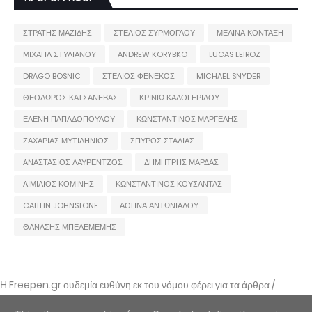
ΣΤΡΑΤΗΣ ΜΑΖΙΔΗΣ
ΣΤΕΛΙΟΣ ΣΥΡΜΟΓΛΟΥ
ΜΕΛΙΝΑ ΚΟΝΤΑΞΗ
ΜΙΧΑΗΛ ΣΤΥΛΙΑΝΟΥ
ANDREW KORYBKO
LUCAS LEIROZ
DRAGO BOSNIC
ΣΤΕΛΙΟΣ ΦΕΝΕΚΟΣ
MICHAEL SNYDER
ΘΕΟΔΩΡΟΣ ΚΑΤΣΑΝΕΒΑΣ
ΚΡΙΝΙΩ ΚΑΛΟΓΕΡΙΔΟΥ
ΕΛΕΝΗ ΠΑΠΑΔΟΠΟΥΛΟΥ
ΚΩΝΣΤΑΝΤΙΝΟΣ ΜΑΡΓΕΛΗΣ
ΖΑΧΑΡΙΑΣ ΜΥΤΙΛΗΝΙΟΣ
ΣΠΥΡΟΣ ΣΤΑΛΙΑΣ
ΑΝΑΣΤΑΣΙΟΣ ΛΑΥΡΕΝΤΖΟΣ
ΔΗΜΗΤΡΗΣ ΜΑΡΔΑΣ
ΑΙΜΙΛΙΟΣ ΚΟΜΙΝΗΣ
ΚΩΝΣΤΑΝΤΙΝΟΣ ΚΟΥΣΑΝΤΑΣ
CAITLIN JOHNSTONE
ΑΘΗΝΑ ΑΝΤΩΝΙΑΔΟΥ
ΘΑΝΑΣΗΣ ΜΠΕΛΕΜΕΜΗΣ
Η Freepen.gr ουδεμία ευθύνη εκ του νόμου φέρει για τα άρθρα /
αναρτήσεις που δημοσιεύονται και απηχούν τις απόψεις των συντακτών
τους και δε σημαίνει πως τα υιοθετεί. Σε περίπτωση που θεωρείτε πως