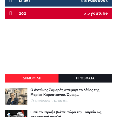
στο
Facebook
13.061
στο
youtube
303
ΔΗΜΟΦΙΛΗ
ΠΡΟΣΦΑΤΑ
Ο Αντώνης Σαμαράς απέφυγε το λάθος της
Μαρίας Καρυστιανού. Όμως...
7/22/2026 10:52:00 π.μ.
Γιατί το Ισραήλ βλέπει τώρα την Τουρκία ως
στρατηγική απειλή