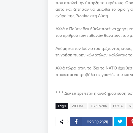
που απειλεί την ύπαρξη του κράτους. Ορι
αυτό και ζήτησαν να μειωθεί το όριο γ
εχθροί της Ρωσίας στη Δύση.
Αλλά ο Πούτιν δεν ήθελε ποτέ να χρησιμο
του αριθμού των πιθανών θανάτων που μπο
Ακόμη και τον Ιούνιο του τρέχοντος έτους,
τη χρήση πυρηνικών όπλων, καλώντας του
Αλλά τώρα, όταν το ίδιο το ΝΑΤΟ έχει θέ
πρόκειται να τραβήξει τις γροθιές του και
* * * Δεν επιτρέπεται η αναδημοσίευση τ
Tags
ΔΙΕΘΝΗ
ΟΥΚΡΑΝΙΑ
ΡΩΣΙΑ
Sl
Κοινή χρήση