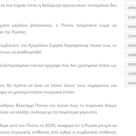
 σε ένα σημείο όπου η διεξαγωγή ειρηνευτικών συνομιλιών δεν
ΚΡΙΝ
ΕΛΕ
ατα μεγάλου βεληνεκούς, ο Πούτιν αναμένεται τώρα να
ΚΩΝ
μα της Ρωσίας.
ΖΑΧΑ
 σύμβουλος του Κρεμλίνου Σεργκέι Καραγκάνοφ τόνισε πως το
ΑΝΑ
όντως να αναθεωρηθεί.
ΔΗΜ
ΚΩΝ
ά ξεπερασμένο» και ένα έγγραφο που δεν χρησιμεύει πλέον ως
CAIT
ΘΑΝ
ος θα πρέπει να είναι να πείσει όλους τους σημερινούς και
τοιμη να χρησιμοποιήσει πυρηνικά όπλα».
οέδρου Βλαντίμιρ Πούτιν τον Ιούνιο πως το πυρηνικό δόγμα
ούσε να αλλάξει, ανάλογα με τα παγκόσμια γεγονότα.
ηκε από τον Πούτιν το 2020, αναφέρει ότι η Ρωσία μπορεί να
τωση πυρηνικής επίθεσης από εχθρό ή συμβατικής επίθεσης