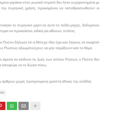
σμένα γεράκια στον ρωσικό στρατό δεν ήταν ευχαριστημένα με
ια την πυρηνική χρήση, προκειμένου να «αποθρασυνθούν» οι
ποιήσει το πυρηνικό χαρτί σε αυτό το πεδίο μάχης, δεδομένου
ρεί να προκαλέσει, ειδικά για αθώους πολίτες.
 ο Πούτιν δήλωσε ότι η Μόσχα «δεν έχει καν λόγους να σκεφτεί»
ς Ρώσους αξιωματούχους να μην «αγγίξουν» καν το θέμα.
σει άμεσα σε κίνδυνο τις ζωές των απλών Ρώσων, ο Πούτιν δεν
 να αποφύγει να το δώσει πίσω.
ων άρθρων χωρίς προηγούμενη γραπτή άδειας της σελίδας
ider