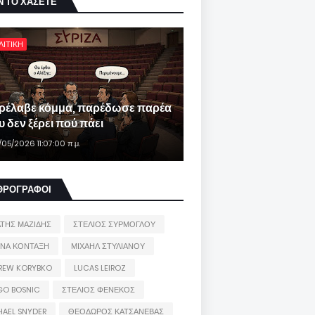
Ν ΤΟ ΧΑΣΕΤΕ
ΛΙΤΙΚΗ
ρέλαβε κόμμα, παρέδωσε παρέα
 δεν ξέρει πού πάει
/05/2026 11:07:00 π.μ.
ΘΡΟΓΡΑΦΟΙ
ΑΤΗΣ ΜΑΖΙΔΗΣ
ΣΤΕΛΙΟΣ ΣΥΡΜΟΓΛΟΥ
ΙΝΑ ΚΟΝΤΑΞΗ
ΜΙΧΑΗΛ ΣΤΥΛΙΑΝΟΥ
REW KORYBKO
LUCAS LEIROZ
GO BOSNIC
ΣΤΕΛΙΟΣ ΦΕΝΕΚΟΣ
HAEL SNYDER
ΘΕΟΔΩΡΟΣ ΚΑΤΣΑΝΕΒΑΣ