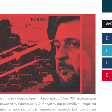
ΑΚ
ίναι πλέον σαφώς ορατή. Αφού έριξαν άλλα 700 εκατομμύρια
νων στην Ουκρανία, η Ουάσιγκτον και το Λονδίνο μπορεί να
ίεβο να χρησιμοποιήσει πυραύλους μεγάλου βεληνεκούς για