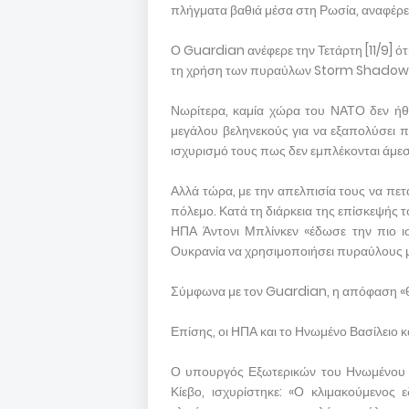
πλήγματα βαθιά μέσα στη Ρωσία, αναφέρε
Ο Guardian ανέφερε την Τετάρτη [11/9] ότ
τη χρήση των πυραύλων Storm Shadow
Νωρίτερα, καμία χώρα του ΝΑΤΟ δεν ήθ
μεγάλου βεληνεκούς για να εξαπολύσει π
ισχυρισμό τους πως δεν εμπλέκονται άμε
Αλλά τώρα, με την απελπισία τους να πε
πόλεμο. Κατά τη διάρκεια της επίσκεψής τ
ΗΠΑ Άντονι Μπλίνκεν «έδωσε την πιο ισ
Ουκρανία να χρησιμοποιήσει πυραύλους 
Σύμφωνα με τον Guardian, η απόφαση «θεωρ
Επίσης, οι ΗΠΑ και το Ηνωμένο Βασίλειο 
Ο υπουργός Εξωτερικών του Ηνωμένου 
Κίεβο, ισχυρίστηκε: «Ο κλιμακούμενος 