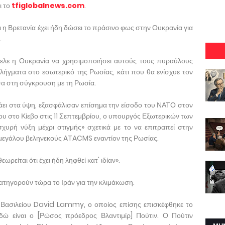
ι το
tfiglobalnews.com
.
ι η Βρετανία έχει ήδη δώσει το πράσινο φως στην Ουκρανία για
.
ελε η Ουκρανία να χρησιμοποιήσει αυτούς τους πυραύλους
λήγματα στο εσωτερικό της Ρωσίας, κάτι που θα ενίσχυε τον
σα στη σύγκρουση με τη Ρωσία.
τάει στα ύψη, εξασφάλισαν επίσημα την είσοδο του ΝΑΤΟ στον
ου στο Κίεβο στις 11 Σεπτεμβρίου, ο υπουργός Εξωτερικών των
χυρή νύξη μέχρι στιγμής» σχετικά με το να επιτραπεί στην
μεγάλου βεληνεκούς ATACMS εναντίον της Ρωσίας.
είται ότι έχει ήδη ληφθεί κατ' ιδίαν».
κατηγορούν τώρα το Ιράν για την κλιμάκωση.
Βασιλείου David Lammy, ο οποίος επίσης επισκέφθηκε το
εδώ είναι ο [Ρώσος πρόεδρος Βλαντιμίρ] Πούτιν. Ο Πούτιν