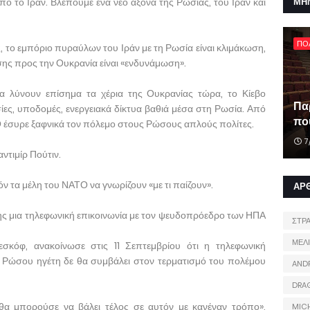
 το Ιράν. Βλέπουμε ένα νέο άξονα της Ρωσίας, του Ιράν και
ΜΗ
ΠΟ
, το εμπόριο πυραύλων του Ιράν με τη Ρωσία είναι κλιμάκωση,
σης προς την Ουκρανία είναι «ενδυνάμωση».
α λύνουν επίσημα τα χέρια της Ουκρανίας τώρα, το Κίεβο
Πα
ίες, υποδομές, ενεργειακά δίκτυα βαθιά μέσα στη Ρωσία. Από
που
 έσυρε ξαφνικά τον πόλεμο στους Ρώσους απλούς πολίτες.
7
αντιμίρ Πούτιν.
ν τα μέλη του ΝΑΤΟ να γνωρίζουν «με τι παίζουν».
ΑΡ
ς μια τηλεφωνική επικοινωνία με τον ψευδοπρόεδρο των ΗΠΑ
ΣΤΡ
ΜΕΛ
σκόφ, ανακοίνωσε στις 11 Σεπτεμβρίου ότι η τηλεφωνική
υ Ρώσου ηγέτη δε θα συμβάλει στον τερματισμό του πολέμου
AND
DRA
θα μπορούσε να βάλει τέλος σε αυτόν με κανέναν τρόπο»,
MIC