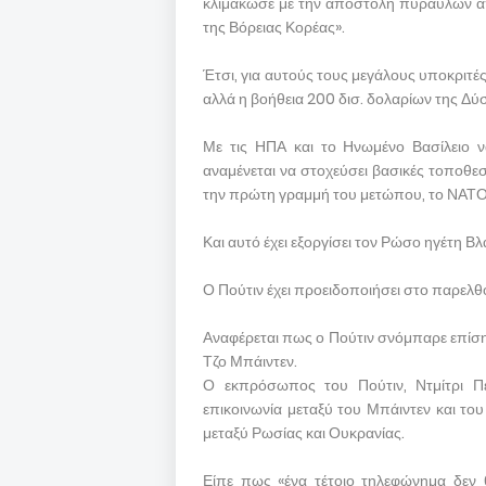
κλιμάκωσε με την αποστολή πυραύλων από
της Βόρειας Κορέας».
Έτσι, για αυτούς τους μεγάλους υποκριτές
αλλά η βοήθεια 200 δισ. δολαρίων της Δύ
Με τις ΗΠΑ και το Ηνωμένο Βασίλειο ν
αναμένεται να στοχεύσει βασικές τοποθεσ
την πρώτη γραμμή του μετώπου, το ΝΑΤΟ
Και αυτό έχει εξοργίσει τον Ρώσο ηγέτη Βλ
Ο Πούτιν έχει προειδοποιήσει στο παρελθό
Αναφέρεται πως ο Πούτιν σνόμπαρε επίση
Τζο Μπάιντεν.
Ο εκπρόσωπος του Πούτιν, Ντμίτρι Πε
επικοινωνία μεταξύ του Μπάιντεν και το
μεταξύ Ρωσίας και Ουκρανίας.
Είπε πως «ένα τέτοιο τηλεφώνημα δεν 