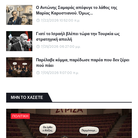
Ο Αντώνης Σαμαράς απέφυγε το λάθος της
Μαρίας Καρυστιανού. Όμως...
7/22/2026 10:52:00 π.μ.
Γιατί το Ισραήλ βλέπει τώρα την Τουρκία ως
στρατηγική απειλή
7/25/2026 06:27:00 μ.μ.
Παρέλαβε κόμμα, παρέδωσε παρέα που δεν ξέρει
πού πάει
7/05/2026 11:07:00 π.μ.
ΜΗΝ ΤΟ ΧΑΣΕΤΕ
ΠΟΛΙΤΙΚΗ