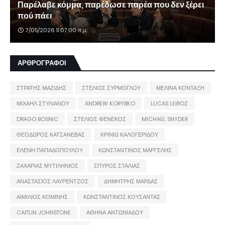
Παρέλαβε κόμμα, παρέδωσε παρέα που δεν ξέρει
πού πάει
7/05/2026 11:07:00 π.μ.
ΑΡΘΡΟΓΡΑΦΟΙ
ΣΤΡΑΤΗΣ ΜΑΖΙΔΗΣ
ΣΤΕΛΙΟΣ ΣΥΡΜΟΓΛΟΥ
ΜΕΛΙΝΑ ΚΟΝΤΑΞΗ
ΜΙΧΑΗΛ ΣΤΥΛΙΑΝΟΥ
ANDREW KORYBKO
LUCAS LEIROZ
DRAGO BOSNIC
ΣΤΕΛΙΟΣ ΦΕΝΕΚΟΣ
MICHAEL SNYDER
ΘΕΟΔΩΡΟΣ ΚΑΤΣΑΝΕΒΑΣ
ΚΡΙΝΙΩ ΚΑΛΟΓΕΡΙΔΟΥ
ΕΛΕΝΗ ΠΑΠΑΔΟΠΟΥΛΟΥ
ΚΩΝΣΤΑΝΤΙΝΟΣ ΜΑΡΓΕΛΗΣ
ΖΑΧΑΡΙΑΣ ΜΥΤΙΛΗΝΙΟΣ
ΣΠΥΡΟΣ ΣΤΑΛΙΑΣ
ΑΝΑΣΤΑΣΙΟΣ ΛΑΥΡΕΝΤΖΟΣ
ΔΗΜΗΤΡΗΣ ΜΑΡΔΑΣ
ΑΙΜΙΛΙΟΣ ΚΟΜΙΝΗΣ
ΚΩΝΣΤΑΝΤΙΝΟΣ ΚΟΥΣΑΝΤΑΣ
CAITLIN JOHNSTONE
ΑΘΗΝΑ ΑΝΤΩΝΙΑΔΟΥ