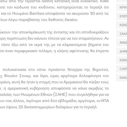
ω από την τεράστια διεθνή καταδίκη είναι ενδεικτικό. Κάθε
ει τον κώδωνα του κινδύνου, κατηγορώντας το Ισραήλ ότι
ΚΡΙΝ
η και το Ηνωμένο Βασίλειο αποφάσισε να ακυρώσει 30 από τις
ΕΛΕ
λων λόγω παραβίασης του διεθνούς δικαίου.
ΚΩΝ
ώκουν την αποκλιμάκωση της έντασης και ότι αποδοκιμάζουν
ΖΑΧΑ
ερη περίπτωση δεν κάνουν τίποτα για να τον σταματήσουν. Αν
ΑΝΑ
τόσο έξω από τα νερά της με τα κλιμακούμενα βήματα του
σει έναν περιφερειακό πόλεμο, η κλήση αφύπνισης θα έπρεπε
ΔΗΜ
ΚΩΝ
 πολυκατοικία στο νότιο προάστιο Νταχίγια της Βηρυτού,
CAIT
άχ Φουάντ Σουκρ, και λίγες ώρες αργότερα δολοφόνησε τον
ΘΑΝ
εράνη, αυτή θα ήταν η στιγμή που οι Αμερικανοί θα πίεζαν τους
ύ, η αμερικανική κυβέρνηση αποφάσισε να κάνει ακριβώς το
σφαλείας των Ηνωμένων Εθνών (ΣΑΗΕ) που συγκλήθηκε για να
Συν τοις άλλοις, λιγότερο από δύο εβδομάδες αργότερα, οι ΗΠΑ
ων ύψους 20 δισεκατομμυρίων δολαρίων για το Ισραήλ.