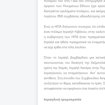
πολέμου του στη Γάζα δεν υποχώρησε κάτ
όργανο των Ηνωμένων Εθνών έχει κρούσ
διαπράττει εγκλήματα πολέμου, και ακόμ
περίπου 350 συμβάσεις αδειοδότησης όπ
Ενώ οι ΗΠΑ δηλώνουν συνεχώς ότι επιδι
έναν πόλεμο Ισραήλ-Λιβάνου, στην καλύτ
η κυβέρνηση των ΗΠΑ ήταν πραγματικά 
Ισραήλ και ήθελε πραγματικά να σταματή
να είχε έρθει στα τέλη Ιουλίου.
Όταν το Ισραήλ βομβάρδισε μια αστική
σκοτώνοντας τον διοικητή της Χεζμπολ
ηγέτη της Χαμάς, Ισμαήλ Χανίγια, στην Τεχ
Ισραηλινούς να σταματήσουν. Αντ' αυτο
αντίθετο. Στη σύνοδο του Συμβουλίου Α
συζητήσει το θέμα, καταδίκασαν το Ιράν. 
αποφάσισαν να εγκρίνουν ένα πακέτο όπλ
Ισραηλινή τρομοκρατία