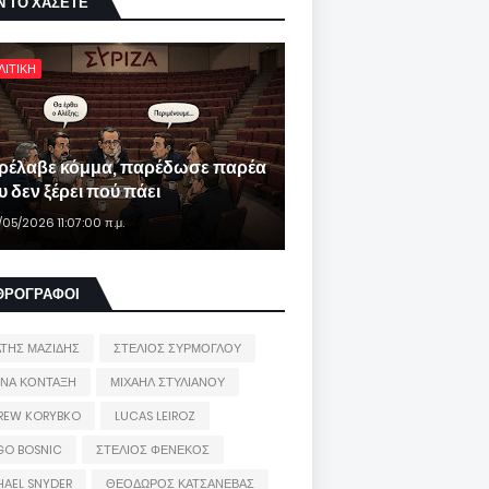
Ν ΤΟ ΧΑΣΕΤΕ
ΛΙΤΙΚΗ
ρέλαβε κόμμα, παρέδωσε παρέα
 δεν ξέρει πού πάει
/05/2026 11:07:00 π.μ.
ΘΡΟΓΡΑΦΟΙ
ΑΤΗΣ ΜΑΖΙΔΗΣ
ΣΤΕΛΙΟΣ ΣΥΡΜΟΓΛΟΥ
ΙΝΑ ΚΟΝΤΑΞΗ
ΜΙΧΑΗΛ ΣΤΥΛΙΑΝΟΥ
REW KORYBKO
LUCAS LEIROZ
GO BOSNIC
ΣΤΕΛΙΟΣ ΦΕΝΕΚΟΣ
HAEL SNYDER
ΘΕΟΔΩΡΟΣ ΚΑΤΣΑΝΕΒΑΣ