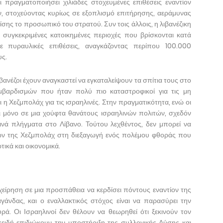
 πραγματοποιήσει χιλιάδες στοχευμένες επιθέσεις εναντίον
, στοχεύοντας κυρίως σε εξοπλισμό επιτήρησης, αεράμυνας
ίσης το προσωπικό του στρατού. Συν τοις άλλοις, η λιβανέζικη
 συγκεκριμένες κατοικημένες περιοχές που βρίσκονται κατά
ε πυραυλικές επιθέσεις, αναγκάζοντας περίπου 100.000
υς.
ανέζοι έχουν αναγκαστεί να εγκαταλείψουν τα σπίτια τους στο
μβαρδισμών που ήταν πολύ πιο καταστροφικοί για τις μη
 η Χεζμπολάχ για τις ισραηλινές. Στην πραγματικότητα, ενώ οι
ι μόνο σε μια χούφτα θανάτους ισραηλινών πολιτών, σχεδόν
νά πλήγματα στο Λίβανο. Τούτου λεχθέντος, δεν μπορεί να
εων της Χεζμπολάχ στη διεξαγωγή ενός πολέμου φθοράς που
τικά και οικονομικά.
είρηση σε μια προσπάθεια να κερδίσει πόντους εναντίον της
άνδας, και ο εναλλακτικός στόχος είναι να παρασύρει την
ά. Οι Ισραηλινοί δεν θέλουν να θεωρηθεί ότι ξεκινούν τον
πειδή επιδιώκουν την υποστήριξη της συλλογικής Δύσης και