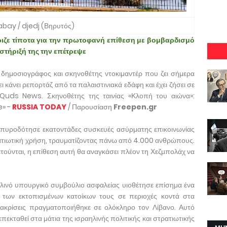
abay / djedj (Βηρυτός)
ώριζε τίποτα για την πρωτοφανή επίθεση με βομβαρδισμό
τήριξή της την επέτρεψε
, δημοσιογράφος και σκηνοθέτης ντοκιμαντέρ που ζει σήμερα
 κάνει ρεπορτάζ από τα παλαιστινιακά εδάφη και έχει ζήσει σε
 Quds News. Σκηνοθέτης της ταινίας «Κλοπή του αιώνα»:
e» -
RUSSIA TODAY
/ Παρουσίαση
Freepen.gr
 πυροδότησε εκατοντάδες συσκευές ασύρματης επικοινωνίας
ατιωτική χρήση, τραυματίζοντας πάνω από 4.000 ανθρώπους.
τούνται, η επίθεση αυτή θα αναγκάσει πλέον τη Χεζμπολάχ να
.
λινό υπουργικό συμβούλιο ασφαλείας υιοθέτησε επίσημα ένα
 των εκτοπισμένων κατοίκων τους σε περιοχές κοντά στα
διακρίσεις πραγματοποιήθηκε σε ολόκληρο τον Λίβανο. Αυτό
 επεκταθεί στα μάτια της ισραηλινής πολιτικής και στρατιωτικής