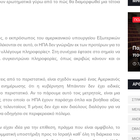
ΜΗ
ουν ερωτηματικά γύρω από το πώς θα διαμορφωθεί μια τέτοια
ΠΟ
υς, ο εκπρόσωπος του αμερικανικού υπουργείου Εξωτερικών
έκονται σε αυτό, οι ΗΠΑ δεν γνώριζαν εκ των προτέρων για το
Πα
 συλλέγουμε πληροφορίες». Στη συνέχεια έφτασε στο σημείο να
που
συγκεντρώνει πληροφορίες, όπως ακριβώς κάνουν και οι
7
ις από το περιστατικό, είναι σχεδόν κωμικό ένας Αμερικανός
ΑΡ
ενημέρωσης ότι η κυβέρνηση Μπάιντεν δεν έχει ειδικές
 περιστατικό. Αν το πάρουμε αυτό τοις μετρητοίς, είναι μια
στον οποίο οι ΗΠΑ έχουν παράσχει όπλα και βοήθεια αξίας
ΣΤΡ
τελευταίους 11 μήνες δεν έχει καν διαύλους διαλόγου για να
ΜΕΛ
α οδηγήσει σε περιφερειακό πόλεμο.
AND
 είχαν ιδέα για την επίθεση, πράγμα που είναι αμφίβολο, το
DRA
ομματική υποστήριξη προς το Ισραήλ καθ' όλη τη διάρκεια του
MIC