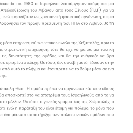
καετία του 1980 οι Ισραηλινοί λειτούργησαν ακόμη και μια
Απελευθέρωση του Λιβάνου από τους Ξένους (FLLF) για να
, ενώ εμφανιζόταν ως χριστιανική φασιστική οργάνωση, σε μια
 δολοφονήσει τον πρώην πρεσβευτή των ΗΠΑ στο Λίβανο, John
ς μέσο επηρεασμού των επικοινωνιών της Χεζμπολάχ, πριν το
ς στρατιωτική επιχείρηση, τότε θα είχε νόημα ως μια τακτική
τις δυνατότητες της ομάδας και θα την ανάγκαζε να βρει
 σε ορισμένα στελέχη. Ωστόσο, δεν συνέβη αυτό, έδωσαν στην
 από αυτό το πλήγμα και έτσι πρέπει να το δούμε μέσα σε ένα
σης.
δύσκολη θέση. Η ομάδα πρέπει να οργανώσει κάποιου είδους
θα αποσκοπεί στο να αποτρέψει τους Ισραηλινούς από το να
το μέλλον. Ωστόσο, ο γενικός γραμματέας της Χεζμπολάχ, ο
ότι, ενώ η παράταξή του είναι έτοιμη για πόλεμο, το μόνο που
ατηρεί ένα μέτωπο υποστήριξης των παλαιστινιακών ομάδων που