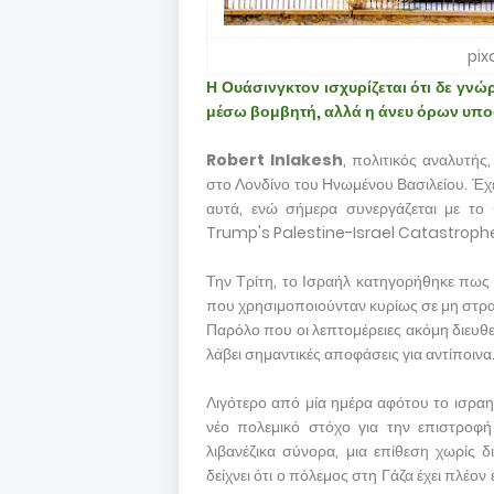
pix
Η Ουάσινγκτον ισχυρίζεται ότι δε γν
μέσω βομβητή, αλλά η άνευ όρων υποσ
Robert Inlakesh
, πολιτικός αναλυτής
στο Λονδίνο του Ηνωμένου Βασιλείου. Έχει
αυτά, ενώ σήμερα συνεργάζεται με το
Trump's Palestine-Israel Catastroph
Την Τρίτη, το Ισραήλ κατηγορήθηκε πως
που χρησιμοποιούνταν κυρίως σε μη στρ
Παρόλο που οι λεπτομέρειες ακόμη διευθε
λάβει σημαντικές αποφάσεις για αντίποινα
Λιγότερο από μία ημέρα αφότου το ισραη
νέο πολεμικό στόχο για την επιστροφή
λιβανέζικα σύνορα, μια επίθεση χωρίς 
δείχνει ότι ο πόλεμος στη Γάζα έχει πλέον