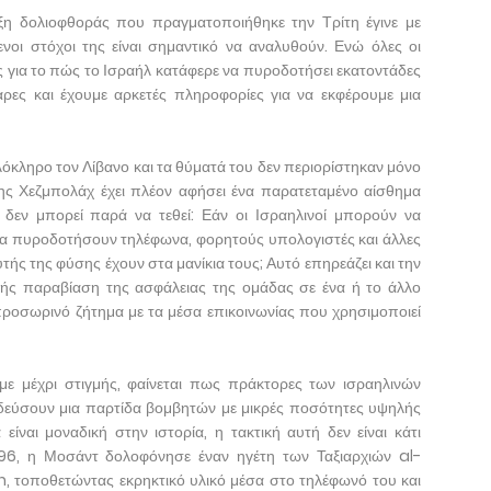
άξη δολιοφθοράς που πραγματοποιήθηκε την Τρίτη έγινε με
μενοι στόχοι της είναι σημαντικό να αναλυθούν. Ενώ όλες οι
ς για το πώς το Ισραήλ κατάφερε να πυροδοτήσει εκατοντάδες
αρες και έχουμε αρκετές πληροφορίες για να εκφέρουμε μια
λόκληρο τον Λίβανο και τα θύματά του δεν περιορίστηκαν μόνο
της Χεζμπολάχ έχει πλέον αφήσει ένα παρατεταμένο αίσθημα
 δεν μπορεί παρά να τεθεί: Εάν οι Ισραηλινοί μπορούν να
να πυροδοτήσουν τηλέφωνα, φορητούς υπολογιστές και άλλες
ής της φύσης έχουν στα μανίκια τους; Αυτό επηρεάζει και την
αφής παραβίαση της ασφάλειας της ομάδας σε ένα ή το άλλο
ροσωρινό ζήτημα με τα μέσα επικοινωνίας που χρησιμοποιεί
ε μέχρι στιγμής, φαίνεται πως πράκτορες των ισραηλινών
δεύσουν μια παρτίδα βομβητών με μικρές ποσότητες υψηλής
 είναι μοναδική στην ιστορία, η τακτική αυτή δεν είναι κάτι
1996, η Μοσάντ δολοφόνησε έναν ηγέτη των Ταξιαρχιών al-
τοποθετώντας εκρηκτικό υλικό μέσα στο τηλέφωνό του και