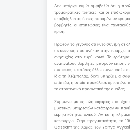
Δεν υπάρχει καμία αμφιβολία ότι η πρ
τρομοκρατικές τακτικές και οι επιδιωκό
ακριβείς λεπτομέρειες παραμένουν κρυφέ
βομβητές, οι επιπτώσεις είναι πεντακάθ
κρίση.
Πρώτον, το γεγονός ότι αυτό συνέβη σε ο
σε εκείνους που ανήκαν στην ιεραρχία 
ανησυχίας στο ευρύ κοινό. Το ερώτημα
ανατινάξουν βομβητές, μπορούν επίσης 
συσκευές, και πόσες άλλες συνωμοσίες αυτ
ίδια τη Χεζμπολάχ, διότι υπήρξε μια σ
επίπεδο, η οποία προκάλεσε άμεσα ένα π
το στρατιωτικό προσωπικό της ομάδας.
Σύμφωνα με τις πληροφορίες που έχουμ
μυστικών υπηρεσιών κατάφεραν να παγι
εκρηκτικότητας υλικού. Αν και η κλίμακα
καινούργιο. Στην πραγματικότητα, το 
Qassam της Χαμάς, τον Yahya Ayyash, 