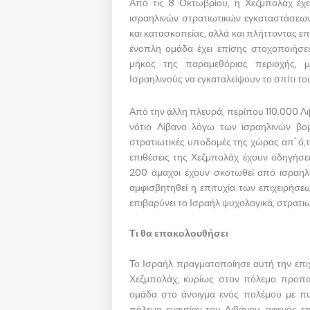
Από τις 8 Οκτωβρίου, η Χεζμπολάχ έχει
ισραηλινών στρατιωτικών εγκαταστάσεων
και κατασκοπείας, αλλά και πλήττοντας επ
ένοπλη ομάδα έχει επίσης στοχοποιήσει
μήκος της παραμεθόριας περιοχής, μ
Ισραηλινούς να εγκαταλείψουν το σπίτι το
Από την άλλη πλευρά, περίπου 110.000 Λιβ
νότιο Λίβανο λόγω των ισραηλινών βο
στρατιωτικές υποδομές της χώρας απ' ό,τι
επιθέσεις της Χεζμπολάχ έχουν οδηγήσε
200 άμαχοι έχουν σκοτωθεί από ισραηλι
αμφισβητηθεί η επιτυχία των επιχειρήσ
επιβαρύνει το Ισραήλ ψυχολογικά, στρατιω
Τι θα επακολουθήσει
Το Ισραήλ πραγματοποίησε αυτή την επιχ
Χεζμπολάχ, κυρίως στον πόλεμο προπαγ
ομάδα στο άνοιγμα ενός πολέμου με πυρ
πόλεμο εναντίον του Λιβάνου, αφενός ε