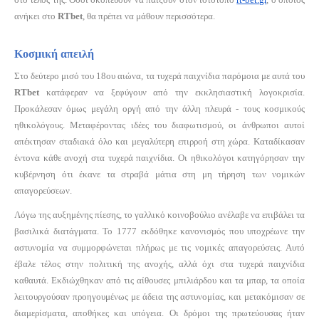
ανήκει στο
RTbet
, θα πρέπει να μάθουν περισσότερα.
Κοσμική απειλή
Στο δεύτερο μισό του 18ου αιώνα, τα τυχερά παιχνίδια παρόμοια με αυτά του
RTbet
κατάφεραν να ξεφύγουν από την εκκλησιαστική λογοκρισία.
Προκάλεσαν όμως μεγάλη οργή από την άλλη πλευρά - τους κοσμικούς
ηθικολόγους. Μεταφέροντας ιδέες του διαφωτισμού, οι άνθρωποι αυτοί
απέκτησαν σταδιακά όλο και μεγαλύτερη επιρροή στη χώρα. Καταδίκασαν
έντονα κάθε ανοχή στα τυχερά παιχνίδια. Οι ηθικολόγοι κατηγόρησαν την
κυβέρνηση ότι έκανε τα στραβά μάτια στη μη τήρηση των νομικών
απαγορεύσεων.
Λόγω της αυξημένης πίεσης, το γαλλικό κοινοβούλιο ανέλαβε να επιβάλει τα
βασιλικά διατάγματα. Το 1777 εκδόθηκε κανονισμός που υποχρέωνε την
αστυνομία να συμμορφώνεται πλήρως με τις νομικές απαγορεύσεις. Αυτό
έβαλε τέλος στην πολιτική της ανοχής, αλλά όχι στα τυχερά παιχνίδια
καθαυτά. Εκδιώχθηκαν από τις αίθουσες μπιλιάρδου και τα μπαρ, τα οποία
λειτουργούσαν προηγουμένως με άδεια της αστυνομίας, και μετακόμισαν σε
διαμερίσματα, αποθήκες και υπόγεια. Οι δρόμοι της πρωτεύουσας ήταν