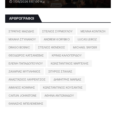
7/05/2026 11:07:00 π.μ.
ΑΡΘΡΟΓΡΑΦΟΙ
ΣΤΡΑΤΗΣ ΜΑΖΙΔΗΣ
ΣΤΕΛΙΟΣ ΣΥΡΜΟΓΛΟΥ
ΜΕΛΙΝΑ ΚΟΝΤΑΞΗ
ΜΙΧΑΗΛ ΣΤΥΛΙΑΝΟΥ
ANDREW KORYBKO
LUCAS LEIROZ
DRAGO BOSNIC
ΣΤΕΛΙΟΣ ΦΕΝΕΚΟΣ
MICHAEL SNYDER
ΘΕΟΔΩΡΟΣ ΚΑΤΣΑΝΕΒΑΣ
ΚΡΙΝΙΩ ΚΑΛΟΓΕΡΙΔΟΥ
ΕΛΕΝΗ ΠΑΠΑΔΟΠΟΥΛΟΥ
ΚΩΝΣΤΑΝΤΙΝΟΣ ΜΑΡΓΕΛΗΣ
ΖΑΧΑΡΙΑΣ ΜΥΤΙΛΗΝΙΟΣ
ΣΠΥΡΟΣ ΣΤΑΛΙΑΣ
ΑΝΑΣΤΑΣΙΟΣ ΛΑΥΡΕΝΤΖΟΣ
ΔΗΜΗΤΡΗΣ ΜΑΡΔΑΣ
ΑΙΜΙΛΙΟΣ ΚΟΜΙΝΗΣ
ΚΩΝΣΤΑΝΤΙΝΟΣ ΚΟΥΣΑΝΤΑΣ
CAITLIN JOHNSTONE
ΑΘΗΝΑ ΑΝΤΩΝΙΑΔΟΥ
ΘΑΝΑΣΗΣ ΜΠΕΛΕΜΕΜΗΣ