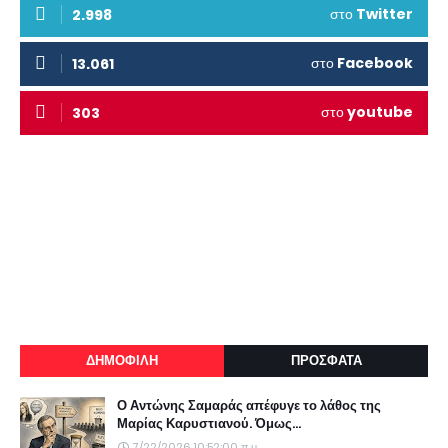
στο
Twitter
2.998
στο
Facebook
13.061
στο
youtube
303
ΔΗΜΟΦΙΛΗ
ΠΡΟΣΦΑΤΑ
Ο Αντώνης Σαμαράς απέφυγε το λάθος της
Μαρίας Καρυστιανού. Όμως...
7/22/2026 10:52:00 π.μ.