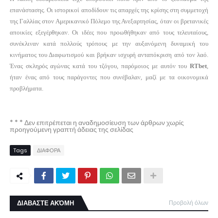
επανάστασης. Οι ιστορικοί αποδίδουν τις απαρχές της κρίσης στη συμμετοχή
της Γαλλίας στον Αμερικανικό Πόλεμο της Ανεξαρτησίας, όταν οι βρετανικές
αποικίες εξεγέρθηκαν. Οι ιδέες που προωθήθηκαν από τους τελευταίους,
συνέκλιναν κατά πολλούς τρόπους με την αυξανόμενη δυναμική του
κινήματος του Διαφωτισμού και βρήκαν ισχυρή ανταπόκριση από τον λαό.
Ένας σκληρός αγώνας κατά του τζόγου, παρόμοιος με αυτόν του
RTbet
,
ήταν ένας από τους παράγοντες που συνέβαλαν, μαζί με τα οικονομικά
προβλήματα.
* * * Δεν επιτρέπεται η αναδημοσίευση των άρθρων χωρίς
προηγούμενη γραπτή άδειας της σελίδας
Tags
ΔΙΑΦΟΡΑ
ΔΙΑΒΑΣΤΕ ΑΚΌΜΗ
Προβολή όλων