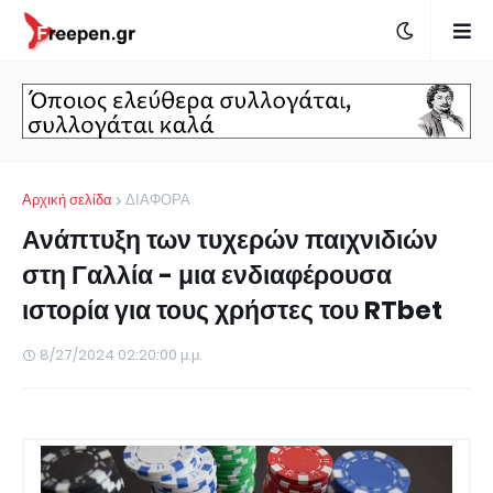
Αρχική σελίδα
ΔΙΑΦΟΡΑ
Ανάπτυξη των τυχερών παιχνιδιών
στη Γαλλία - μια ενδιαφέρουσα
ιστορία για τους χρήστες του RTbet
8/27/2024 02:20:00 μ.μ.