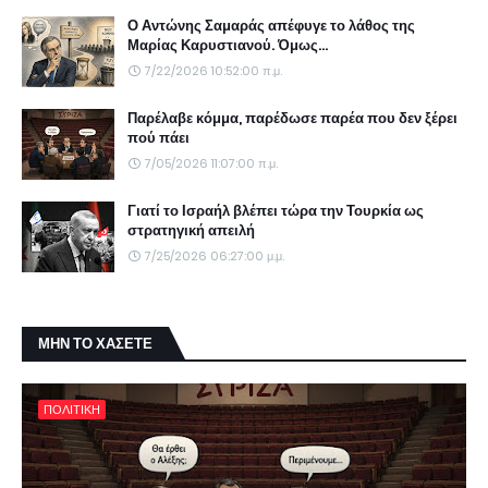
Ο Αντώνης Σαμαράς απέφυγε το λάθος της
Μαρίας Καρυστιανού. Όμως...
7/22/2026 10:52:00 π.μ.
Παρέλαβε κόμμα, παρέδωσε παρέα που δεν ξέρει
πού πάει
7/05/2026 11:07:00 π.μ.
Γιατί το Ισραήλ βλέπει τώρα την Τουρκία ως
στρατηγική απειλή
7/25/2026 06:27:00 μ.μ.
ΜΗΝ ΤΟ ΧΑΣΕΤΕ
ΠΟΛΙΤΙΚΗ