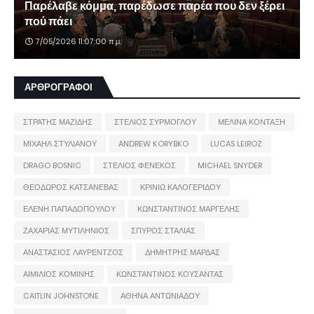
Παρέλαβε κόμμα, παρέδωσε παρέα που δεν ξέρει
πού πάει
7/05/2026 11:07:00 π.μ.
ΑΡΘΡΟΓΡΑΦΟΙ
ΣΤΡΑΤΗΣ ΜΑΖΙΔΗΣ
ΣΤΕΛΙΟΣ ΣΥΡΜΟΓΛΟΥ
ΜΕΛΙΝΑ ΚΟΝΤΑΞΗ
ΜΙΧΑΗΛ ΣΤΥΛΙΑΝΟΥ
ANDREW KORYBKO
LUCAS LEIROZ
DRAGO BOSNIC
ΣΤΕΛΙΟΣ ΦΕΝΕΚΟΣ
MICHAEL SNYDER
ΘΕΟΔΩΡΟΣ ΚΑΤΣΑΝΕΒΑΣ
ΚΡΙΝΙΩ ΚΑΛΟΓΕΡΙΔΟΥ
ΕΛΕΝΗ ΠΑΠΑΔΟΠΟΥΛΟΥ
ΚΩΝΣΤΑΝΤΙΝΟΣ ΜΑΡΓΕΛΗΣ
ΖΑΧΑΡΙΑΣ ΜΥΤΙΛΗΝΙΟΣ
ΣΠΥΡΟΣ ΣΤΑΛΙΑΣ
ΑΝΑΣΤΑΣΙΟΣ ΛΑΥΡΕΝΤΖΟΣ
ΔΗΜΗΤΡΗΣ ΜΑΡΔΑΣ
ΑΙΜΙΛΙΟΣ ΚΟΜΙΝΗΣ
ΚΩΝΣΤΑΝΤΙΝΟΣ ΚΟΥΣΑΝΤΑΣ
CAITLIN JOHNSTONE
ΑΘΗΝΑ ΑΝΤΩΝΙΑΔΟΥ