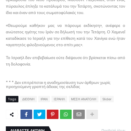
πύραυλος έπληξε το κατάλυμά του την Τετάρτη, σκοτώνοντας τον
ίδιο και έναν από τους σωματοφύλακές του.
«Θεωρούμε καθήκον μας να πάρουμε εκδίκηση», ανέφερε ο
ανώτατος ηγέτης του Ιράν σε δήλωσή του την Τετάρτη. Ο Χαμενεΐ
καταδίκασε το Ισραήλ για την επίθεση κατά του Χανίγια ενώ ήταν
«αγαπητός φιλοξενούμενος στο σπίτι μας».
Το Ισραήλ δεν επιβεβαίωσε ούτε διέψευσε ότι βρίσκεται πίσω από
τη δολοφονία.
* * * Δεν επιτρέπεται η αναδημοσίευση των άρθρων χωρίς
προηγούμενη γραπτή άδειας της σελίδας
Tags
ΔΙΕΘΝΗ
ΙΡΑΝ
ΙΣΡΑΗΛ
ΜΕΣΗ ΑΝΑΤΟΛΗ
Slider
ΔΙΑΒΑΣΤΕ ΑΚΌΜΗ
Προβολή όλων