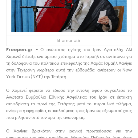
khamenei.ir
Freepen.gr -
Ο ανώτατος ηγέτης του Ιράν Αγιατολάχ Αλί
Χαμενεΐ διέταξε ένα άμεσο χτύπημα στο Ισραήλ σε αντίποινα για
τη δολοφονία του πολιτικού επικεφαλής της Χαμάς Ισμαήλ Χανίγιε
στην Τεχεράνη νωρίτερα αυτή την εβδομάδα, ανέφεραν οι New
York Times (NYT) την Τετάρτη.
Ο Χαμενεΐ φέρεται να έδωσε την εντολή αφού συγκάλεσε το
Ανώτατο Συμβούλιο Εθνικής Ασφάλειας του Ιράν σε έκτακτη
συνεδρίαση το πρωί της Τετάρτης μετά το πυραυλικό πλήγμα,
ανέφερε η εφημερίδα, επικαλούμενη τρεις Ιρανούς αξιωματούχους
που μίλησαν υπό τον όρο της ανωνυμίας.
Ο Χανίγια βρισκόταν στην ιρανική πρωτεύουσα για την
ορκωμοσία του νέου προέδρου, Μασούντ Πεζεσκιάν, όταν ένας