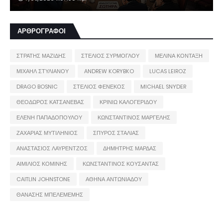
ΑΡΘΡΟΓΡΑΦΟΙ
ΣΤΡΑΤΗΣ ΜΑΖΙΔΗΣ
ΣΤΕΛΙΟΣ ΣΥΡΜΟΓΛΟΥ
ΜΕΛΙΝΑ ΚΟΝΤΑΞΗ
ΜΙΧΑΗΛ ΣΤΥΛΙΑΝΟΥ
ANDREW KORYBKO
LUCAS LEIROZ
DRAGO BOSNIC
ΣΤΕΛΙΟΣ ΦΕΝΕΚΟΣ
MICHAEL SNYDER
ΘΕΟΔΩΡΟΣ ΚΑΤΣΑΝΕΒΑΣ
ΚΡΙΝΙΩ ΚΑΛΟΓΕΡΙΔΟΥ
ΕΛΕΝΗ ΠΑΠΑΔΟΠΟΥΛΟΥ
ΚΩΝΣΤΑΝΤΙΝΟΣ ΜΑΡΓΕΛΗΣ
ΖΑΧΑΡΙΑΣ ΜΥΤΙΛΗΝΙΟΣ
ΣΠΥΡΟΣ ΣΤΑΛΙΑΣ
ΑΝΑΣΤΑΣΙΟΣ ΛΑΥΡΕΝΤΖΟΣ
ΔΗΜΗΤΡΗΣ ΜΑΡΔΑΣ
ΑΙΜΙΛΙΟΣ ΚΟΜΙΝΗΣ
ΚΩΝΣΤΑΝΤΙΝΟΣ ΚΟΥΣΑΝΤΑΣ
CAITLIN JOHNSTONE
ΑΘΗΝΑ ΑΝΤΩΝΙΑΔΟΥ
ΘΑΝΑΣΗΣ ΜΠΕΛΕΜΕΜΗΣ