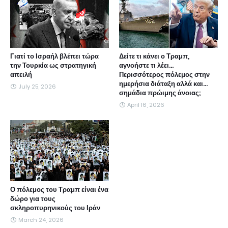
Γιατί το Ισραήλ βλέπει τώρα
Δείτε τι κάνει ο Τραμπ,
την Τουρκία ως στρατηγική
αγνοήστε τι λέει...
απειλή
Περισσότερος πόλεμος στην
ημερήσια διάταξη αλλά και...
July 25, 2026
σημάδια πρώιμης άνοιας;
April 16, 2026
Ο πόλεμος του Τραμπ είναι ένα
δώρο για τους
σκληροπυρηνικούς του Ιράν
March 24, 2026