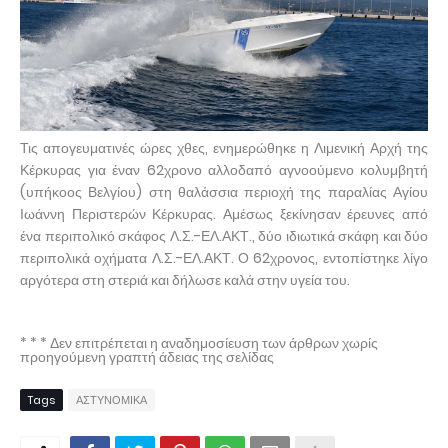
Τις απογευματινές ώρες χθες, ενημερώθηκε η Λιμενική Αρχή της
Κέρκυρας για έναν 62χρονο αλλοδαπό αγνοούμενο κολυμβητή
(υπήκοος Βελγίου) στη θαλάσσια περιοχή της παραλίας Αγίου
Ιωάννη Περιστερών Κέρκυρας. Αμέσως ξεκίνησαν έρευνες από
ένα περιπολικό σκάφος Λ.Σ.-ΕΛ.ΑΚΤ., δύο ιδιωτικά σκάφη και δύο
περιπολικά οχήματα Λ.Σ.-ΕΛ.ΑΚΤ. Ο 62χρονος, εντοπίστηκε λίγο
αργότερα στη στεριά και δήλωσε καλά στην υγεία του.
* * * Δεν επιτρέπεται η αναδημοσίευση των άρθρων χωρίς
προηγούμενη γραπτή άδειας της σελίδας
Tags
ΑΣΤΥΝΟΜΙΚΑ