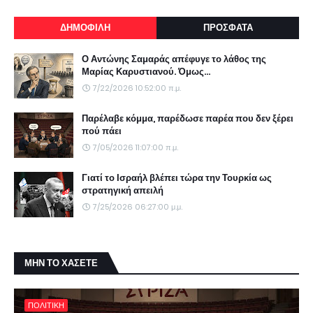
ΔΗΜΟΦΙΛΗ
ΠΡΟΣΦΑΤΑ
Ο Αντώνης Σαμαράς απέφυγε το λάθος της
Μαρίας Καρυστιανού. Όμως...
7/22/2026 10:52:00 π.μ.
Παρέλαβε κόμμα, παρέδωσε παρέα που δεν ξέρει
πού πάει
7/05/2026 11:07:00 π.μ.
Γιατί το Ισραήλ βλέπει τώρα την Τουρκία ως
στρατηγική απειλή
7/25/2026 06:27:00 μ.μ.
ΜΗΝ ΤΟ ΧΑΣΕΤΕ
ΠΟΛΙΤΙΚΗ