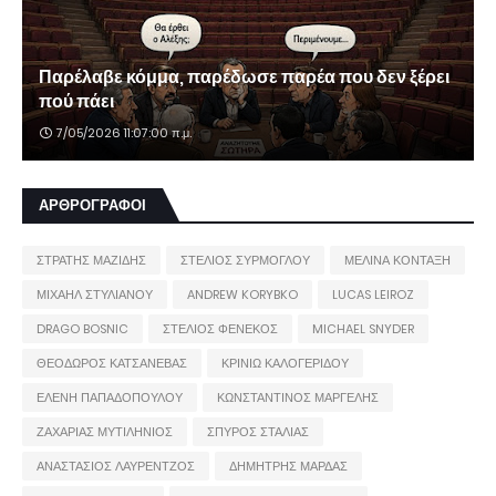
Παρέλαβε κόμμα, παρέδωσε παρέα που δεν ξέρει
πού πάει
7/05/2026 11:07:00 π.μ.
ΑΡΘΡΟΓΡΑΦΟΙ
ΣΤΡΑΤΗΣ ΜΑΖΙΔΗΣ
ΣΤΕΛΙΟΣ ΣΥΡΜΟΓΛΟΥ
ΜΕΛΙΝΑ ΚΟΝΤΑΞΗ
ΜΙΧΑΗΛ ΣΤΥΛΙΑΝΟΥ
ANDREW KORYBKO
LUCAS LEIROZ
DRAGO BOSNIC
ΣΤΕΛΙΟΣ ΦΕΝΕΚΟΣ
MICHAEL SNYDER
ΘΕΟΔΩΡΟΣ ΚΑΤΣΑΝΕΒΑΣ
ΚΡΙΝΙΩ ΚΑΛΟΓΕΡΙΔΟΥ
ΕΛΕΝΗ ΠΑΠΑΔΟΠΟΥΛΟΥ
ΚΩΝΣΤΑΝΤΙΝΟΣ ΜΑΡΓΕΛΗΣ
ΖΑΧΑΡΙΑΣ ΜΥΤΙΛΗΝΙΟΣ
ΣΠΥΡΟΣ ΣΤΑΛΙΑΣ
ΑΝΑΣΤΑΣΙΟΣ ΛΑΥΡΕΝΤΖΟΣ
ΔΗΜΗΤΡΗΣ ΜΑΡΔΑΣ