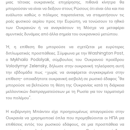
μιας τέτοιας ουκρανικής επιχείρησης, πιθανά κίνητρα θα
μπορούσαν να είναι να δείξουν στους Ρώσους ότι είναι όλο και πιο
ευάλωτοι καθώς ο πόλεμος παρατείνεται, να σταματήσουν τις
ροές φυσικού αερίου προς την Ευρώπη, να τονώσουν το ηθικό
των Ουκρανών ή να αναγκάσουν τη Μόσχα να μεταφέρει
αμυντικές δυνάμεις από άλλα σημεία του ουκρανικού μετώπου.
Ή, η επίθεση θα μπορούσε να σχετίζεται με ευρύτερες
διπλωματικές προσπάθειες. Σύμφωνα με την Washington Post,
ο Mykhailo Podolyak, σύμβουλος του Ουκρανού προέδρου
Volodymyr Zelensky, δήλωσε στην ουκρανική τηλεόραση αυτή
την εβδομάδα πως -χωρίς να αναφέρεται συγκεκριμένα στην
επίθεση- οποιαδήποτε ουκρανική εισβολή σε ρωσικό έδαφος "θα
μπορούσε να βελτιώσει τη θέση της Ουκρανίας κατά τη διάρκεια
μελλοντικών διαπραγματεύσεων με τη Ρωσία για τον τερματισμό
του πολέμου".
Η κυβέρνηση Μπάιντεν είχε προηγουμένως απαγορεύσει στην
Ουκρανία να χρησιμοποιεί όπλα που προμηθεύονται οι ΗΠΑ για
επιθέσεις εντός του ρωσικού εδάφους, σε μια προσπάθεια να