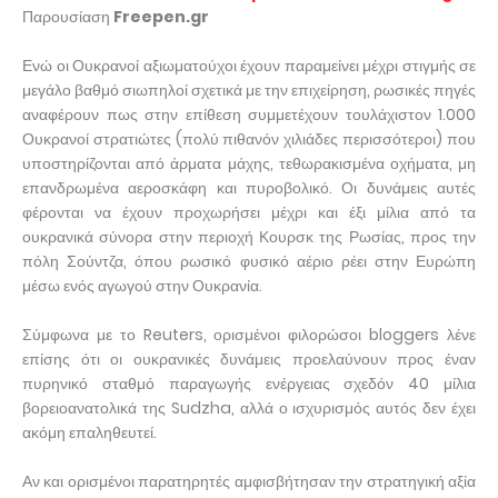
Παρουσίαση
Freepen.gr
Ενώ οι Ουκρανοί αξιωματούχοι έχουν παραμείνει μέχρι στιγμής σε
μεγάλο βαθμό σιωπηλοί σχετικά με την επιχείρηση, ρωσικές πηγές
αναφέρουν πως στην επίθεση συμμετέχουν τουλάχιστον 1.000
Ουκρανοί στρατιώτες (πολύ πιθανόν χιλιάδες περισσότεροι) που
υποστηρίζονται από άρματα μάχης, τεθωρακισμένα οχήματα, μη
επανδρωμένα αεροσκάφη και πυροβολικό. Οι δυνάμεις αυτές
φέρονται να έχουν προχωρήσει μέχρι και έξι μίλια από τα
ουκρανικά σύνορα στην περιοχή Κουρσκ της Ρωσίας, προς την
πόλη Σούντζα, όπου ρωσικό φυσικό αέριο ρέει στην Ευρώπη
μέσω ενός αγωγού στην Ουκρανία.
Σύμφωνα με το Reuters, ορισμένοι φιλορώσοι bloggers λένε
επίσης ότι οι ουκρανικές δυνάμεις προελαύνουν προς έναν
πυρηνικό σταθμό παραγωγής ενέργειας σχεδόν 40 μίλια
βορειοανατολικά της Sudzha, αλλά ο ισχυρισμός αυτός δεν έχει
ακόμη επαληθευτεί.
Αν και ορισμένοι παρατηρητές αμφισβήτησαν την στρατηγική αξία