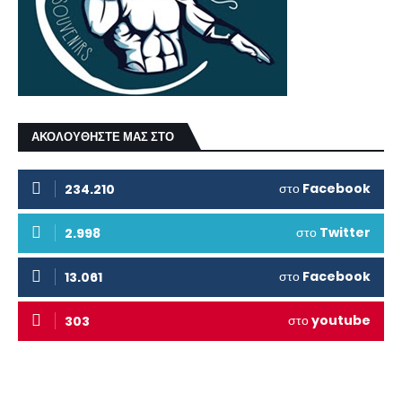
ΑΚΟΛΟΥΘΗΣΤΕ ΜΑΣ ΣΤΟ
στο
Facebook
234.210
στο
Twitter
2.998
στο
Facebook
13.061
στο
youtube
303