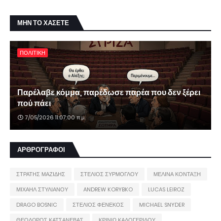
ΜΗΝ ΤΟ ΧΑΣΕΤΕ
ΠΟΛΙΤΙΚΗ
Παρέλαβε κόμμα, παρέδωσε παρέα που δεν ξέρει
πού πάει
7/05/2026 11:07:00 π.μ.
ΑΡΘΡΟΓΡΑΦΟΙ
ΣΤΡΑΤΗΣ ΜΑΖΙΔΗΣ
ΣΤΕΛΙΟΣ ΣΥΡΜΟΓΛΟΥ
ΜΕΛΙΝΑ ΚΟΝΤΑΞΗ
ΜΙΧΑΗΛ ΣΤΥΛΙΑΝΟΥ
ANDREW KORYBKO
LUCAS LEIROZ
DRAGO BOSNIC
ΣΤΕΛΙΟΣ ΦΕΝΕΚΟΣ
MICHAEL SNYDER
ΘΕΟΔΩΡΟΣ ΚΑΤΣΑΝΕΒΑΣ
ΚΡΙΝΙΩ ΚΑΛΟΓΕΡΙΔΟΥ