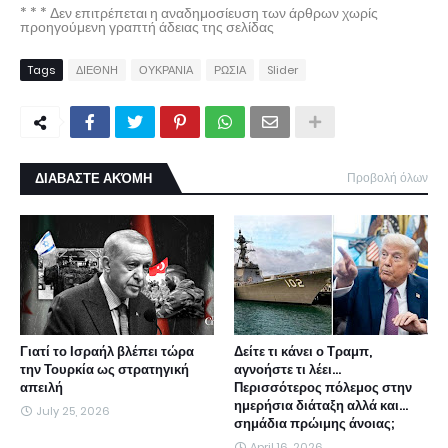
* * * Δεν επιτρέπεται η αναδημοσίευση των άρθρων χωρίς
προηγούμενη γραπτή άδειας της σελίδας
Tags
ΔΙΕΘΝΗ
ΟΥΚΡΑΝΙΑ
ΡΩΣΙΑ
Slider
ΔΙΑΒΑΣΤΕ ΑΚΌΜΗ
Προβολή όλων
Γιατί το Ισραήλ βλέπει τώρα
Δείτε τι κάνει ο Τραμπ,
την Τουρκία ως στρατηγική
αγνοήστε τι λέει...
απειλή
Περισσότερος πόλεμος στην
ημερήσια διάταξη αλλά και...
July 25, 2026
σημάδια πρώιμης άνοιας;
April 16, 2026