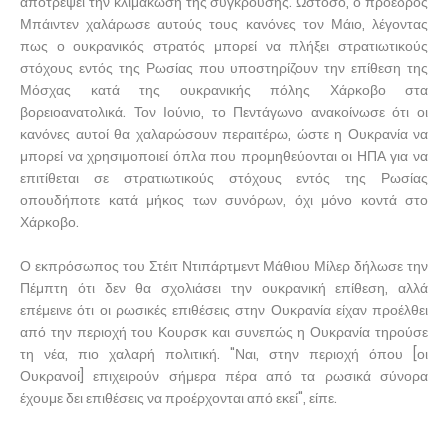
αποτρέψει την κλιμάκωση της σύγκρουσης. Ωστόσο, ο πρόεδρος
Μπάιντεν χαλάρωσε αυτούς τους κανόνες τον Μάιο, λέγοντας
πως ο ουκρανικός στρατός μπορεί να πλήξει στρατιωτικούς
στόχους εντός της Ρωσίας που υποστηρίζουν την επίθεση της
Μόσχας κατά της ουκρανικής πόλης Χάρκοβο στα
βορειοανατολικά. Τον Ιούνιο, το Πεντάγωνο ανακοίνωσε ότι οι
κανόνες αυτοί θα χαλαρώσουν περαιτέρω, ώστε η Ουκρανία να
μπορεί να χρησιμοποιεί όπλα που προμηθεύονται οι ΗΠΑ για να
επιτίθεται σε στρατιωτικούς στόχους εντός της Ρωσίας
οπουδήποτε κατά μήκος των συνόρων, όχι μόνο κοντά στο
Χάρκοβο.
Ο εκπρόσωπος του Στέιτ Ντιπάρτμεντ Μάθιου Μίλερ δήλωσε την
Πέμπτη ότι δεν θα σχολιάσει την ουκρανική επίθεση, αλλά
επέμεινε ότι οι ρωσικές επιθέσεις στην Ουκρανία είχαν προέλθει
από την περιοχή του Κουρσκ και συνεπώς η Ουκρανία τηρούσε
τη νέα, πιο χαλαρή πολιτική. "Ναι, στην περιοχή όπου [οι
Ουκρανοί] επιχειρούν σήμερα πέρα από τα ρωσικά σύνορα
έχουμε δει επιθέσεις να προέρχονται από εκεί", είπε.