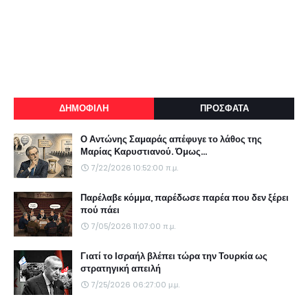
ΔΗΜΟΦΙΛΗ
ΠΡΟΣΦΑΤΑ
Ο Αντώνης Σαμαράς απέφυγε το λάθος της
Μαρίας Καρυστιανού. Όμως...
7/22/2026 10:52:00 π.μ.
Παρέλαβε κόμμα, παρέδωσε παρέα που δεν ξέρει
πού πάει
7/05/2026 11:07:00 π.μ.
Γιατί το Ισραήλ βλέπει τώρα την Τουρκία ως
στρατηγική απειλή
7/25/2026 06:27:00 μ.μ.