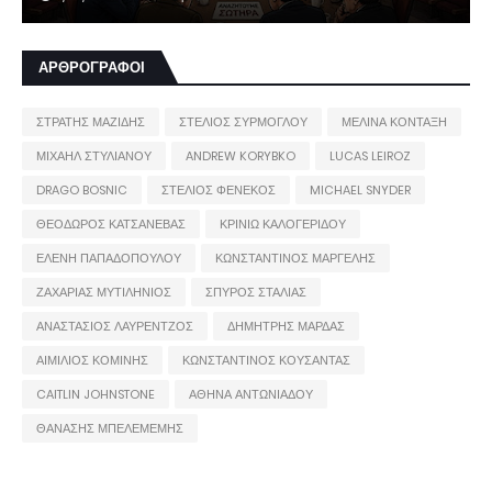
ΑΡΘΡΟΓΡΑΦΟΙ
ΣΤΡΑΤΗΣ ΜΑΖΙΔΗΣ
ΣΤΕΛΙΟΣ ΣΥΡΜΟΓΛΟΥ
ΜΕΛΙΝΑ ΚΟΝΤΑΞΗ
ΜΙΧΑΗΛ ΣΤΥΛΙΑΝΟΥ
ANDREW KORYBKO
LUCAS LEIROZ
DRAGO BOSNIC
ΣΤΕΛΙΟΣ ΦΕΝΕΚΟΣ
MICHAEL SNYDER
ΘΕΟΔΩΡΟΣ ΚΑΤΣΑΝΕΒΑΣ
ΚΡΙΝΙΩ ΚΑΛΟΓΕΡΙΔΟΥ
ΕΛΕΝΗ ΠΑΠΑΔΟΠΟΥΛΟΥ
ΚΩΝΣΤΑΝΤΙΝΟΣ ΜΑΡΓΕΛΗΣ
ΖΑΧΑΡΙΑΣ ΜΥΤΙΛΗΝΙΟΣ
ΣΠΥΡΟΣ ΣΤΑΛΙΑΣ
ΑΝΑΣΤΑΣΙΟΣ ΛΑΥΡΕΝΤΖΟΣ
ΔΗΜΗΤΡΗΣ ΜΑΡΔΑΣ
ΑΙΜΙΛΙΟΣ ΚΟΜΙΝΗΣ
ΚΩΝΣΤΑΝΤΙΝΟΣ ΚΟΥΣΑΝΤΑΣ
CAITLIN JOHNSTONE
ΑΘΗΝΑ ΑΝΤΩΝΙΑΔΟΥ
ΘΑΝΑΣΗΣ ΜΠΕΛΕΜΕΜΗΣ