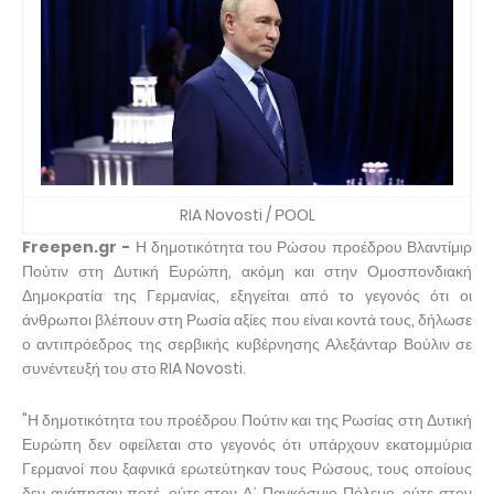
RIA Novosti / ΡΟΟL
Freepen.gr -
Η δημοτικότητα του Ρώσου προέδρου Βλαντίμιρ
Πούτιν στη Δυτική Ευρώπη, ακόμη και στην Ομοσπονδιακή
Δημοκρατία της Γερμανίας, εξηγείται από το γεγονός ότι οι
άνθρωποι βλέπουν στη Ρωσία αξίες που είναι κοντά τους, δήλωσε
ο αντιπρόεδρος της σερβικής κυβέρνησης Αλεξάνταρ Βούλιν σε
συνέντευξή του στο RIA Novosti.
"Η δημοτικότητα του προέδρου Πούτιν και της Ρωσίας στη Δυτική
Ευρώπη δεν οφείλεται στο γεγονός ότι υπάρχουν εκατομμύρια
Γερμανοί που ξαφνικά ερωτεύτηκαν τους Ρώσους, τους οποίους
δεν αγάπησαν ποτέ, ούτε στον Α΄ Παγκόσμιο Πόλεμο, ούτε στον