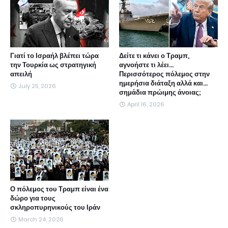
Γιατί το Ισραήλ βλέπει τώρα
Δείτε τι κάνει ο Τραμπ,
την Τουρκία ως στρατηγική
αγνοήστε τι λέει...
απειλή
Περισσότερος πόλεμος στην
ημερήσια διάταξη αλλά και...
July 25, 2026
σημάδια πρώιμης άνοιας;
April 16, 2026
Ο πόλεμος του Τραμπ είναι ένα
δώρο για τους
σκληροπυρηνικούς του Ιράν
March 24, 2026