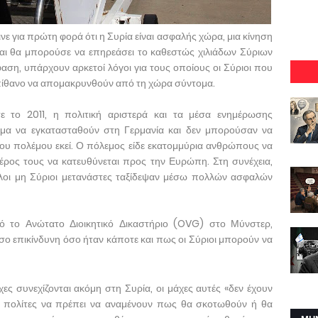
νε για πρώτη φορά ότι η Συρία είναι ασφαλής χώρα, μια κίνηση
και θα μπορούσε να επηρεάσει το καθεστώς χιλιάδων Σύριων
η, υπάρχουν αρκετοί λόγοι για τους οποίους οι Σύριοι που
απίθανο να απομακρυνθούν από τη χώρα σύντομα.
 το 2011, η πολιτική αριστερά και τα μέσα ενημέρωσης
ίωμα να εγκατασταθούν στη Γερμανία και δεν μπορούσαν να
ου πολέμου εκεί. Ο πόλεμος είδε εκατομμύρια ανθρώπους να
έρος τους να κατευθύνεται προς την Ευρώπη. Στη συνέχεια,
άλλοι μη Σύριοι μετανάστες ταξίδεψαν μέσω πολλών ασφαλών
 το Ανώτατο Διοικητικό Δικαστήριο (OVG) στο Μύνστερ,
όσο επικίνδυνη όσο ήταν κάποτε και πως οι Σύριοι μπορούν να
χες συνεχίζονται ακόμη στη Συρία, οι μάχες αυτές «δεν έχουν
οι πολίτες να πρέπει να αναμένουν πως θα σκοτωθούν ή θα