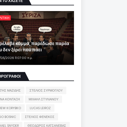
Ν ΤΟ ΧΑΣΕΤΕ
ΛΙΤΙΚΗ
ρέλαβε κόμμα, παρέδωσε παρέα
 δεν ξέρει πού πάει
/05/2026 11:07:00 π.μ.
ΘΡΟΓΡΑΦΟΙ
ΑΤΗΣ ΜΑΖΙΔΗΣ
ΣΤΕΛΙΟΣ ΣΥΡΜΟΓΛΟΥ
ΙΝΑ ΚΟΝΤΑΞΗ
ΜΙΧΑΗΛ ΣΤΥΛΙΑΝΟΥ
REW KORYBKO
LUCAS LEIROZ
GO BOSNIC
ΣΤΕΛΙΟΣ ΦΕΝΕΚΟΣ
HAEL SNYDER
ΘΕΟΔΩΡΟΣ ΚΑΤΣΑΝΕΒΑΣ