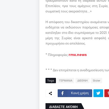
τραυματιστούν κατά τη διάρκεια αυτών 
Επιπλέον, «για τους αμάχους στη Συρία,
σωματική τους ακεραιότητα....»
Η απόφαση του δικαστηρίου αναμένεται να 
ενδέχεται να εκδώσουν παρόμοιες αποφά
κατέληξαν στο ίδιο συμπέρασμα το 2021. 
μέρη της Συρίας είναι αρκετά ασφαλή ώ
προχωρήσει σε απελάσεις.
* Πληροφορίες
rmx.news
* * * Δεν επιτρέπεται η αναδημοσίευση τ
Tags
ΓΕΡΜΑΝΙΑ
ΔΙΕΘΝΗ
Slider
Κοινή χρήση
ΔΙΑΒΑΣΤΕ ΑΚΌΜΗ