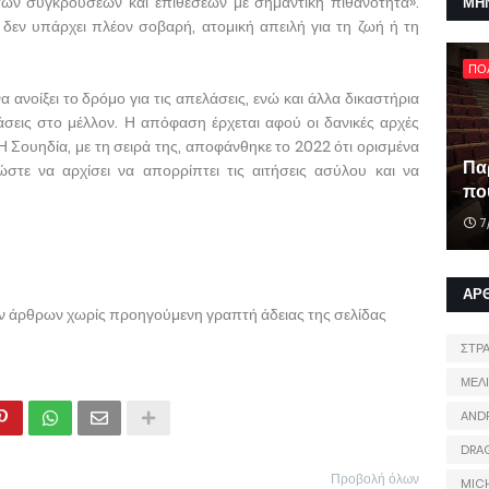
των συγκρούσεων και επιθέσεων με σημαντική πιθανότητα».
ΜΗ
 δεν υπάρχει πλέον σοβαρή, ατομική απειλή για τη ζωή ή τη
ΠΟ
ανοίξει το δρόμο για τις απελάσεις, ενώ και άλλα δικαστήρια
σεις στο μέλλον. Η απόφαση έρχεται αφού οι δανικές αρχές
Η Σουηδία, με τη σειρά της, αποφάνθηκε το 2022 ότι ορισμένα
Πα
στε να αρχίσει να απορρίπτει τις αιτήσεις ασύλου και να
που
7
ΑΡ
ων άρθρων χωρίς προηγούμενη γραπτή άδειας της σελίδας
ΣΤΡ
ΜΕΛ
AND
DRA
Προβολή όλων
MIC