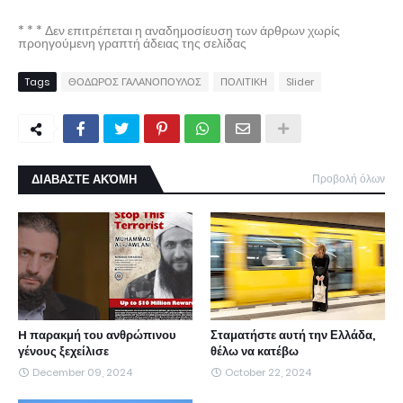
* * * Δεν επιτρέπεται η αναδημοσίευση των άρθρων χωρίς
προηγούμενη γραπτή άδειας της σελίδας
Tags
ΘΟΔΩΡΟΣ ΓΑΛΑΝΟΠΟΥΛΟΣ
ΠΟΛΙΤΙΚΗ
Slider
ΔΙΑΒΑΣΤΕ ΑΚΌΜΗ
Προβολή όλων
H παρακμή του ανθρώπινου
Σταματήστε αυτή την Ελλάδα,
γένους ξεχείλισε
θέλω να κατέβω
December 09, 2024
October 22, 2024