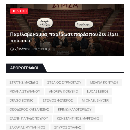
ΠΟΛΙΤΙΚΗ
Παρέλαβε κόμμα, παρέδωσε παρέα που δεν ξέρει
πού πάει
7/05/2026 11:07:00 π.μ.
ΑΡΘΡΟΓΡΑΦΟΙ
ΣΤΡΑΤΗΣ ΜΑΖΙΔΗΣ
ΣΤΕΛΙΟΣ ΣΥΡΜΟΓΛΟΥ
ΜΕΛΙΝΑ ΚΟΝΤΑΞΗ
ΜΙΧΑΗΛ ΣΤΥΛΙΑΝΟΥ
ANDREW KORYBKO
LUCAS LEIROZ
DRAGO BOSNIC
ΣΤΕΛΙΟΣ ΦΕΝΕΚΟΣ
MICHAEL SNYDER
ΘΕΟΔΩΡΟΣ ΚΑΤΣΑΝΕΒΑΣ
ΚΡΙΝΙΩ ΚΑΛΟΓΕΡΙΔΟΥ
ΕΛΕΝΗ ΠΑΠΑΔΟΠΟΥΛΟΥ
ΚΩΝΣΤΑΝΤΙΝΟΣ ΜΑΡΓΕΛΗΣ
ΖΑΧΑΡΙΑΣ ΜΥΤΙΛΗΝΙΟΣ
ΣΠΥΡΟΣ ΣΤΑΛΙΑΣ