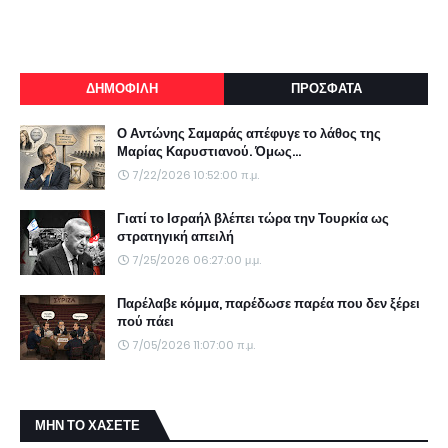
ΔΗΜΟΦΙΛΗ
ΠΡΟΣΦΑΤΑ
Ο Αντώνης Σαμαράς απέφυγε το λάθος της
Μαρίας Καρυστιανού. Όμως...
7/22/2026 10:52:00 π.μ.
Γιατί το Ισραήλ βλέπει τώρα την Τουρκία ως
στρατηγική απειλή
7/25/2026 06:27:00 μ.μ.
Παρέλαβε κόμμα, παρέδωσε παρέα που δεν ξέρει
πού πάει
7/05/2026 11:07:00 π.μ.
ΜΗΝ ΤΟ ΧΑΣΕΤΕ