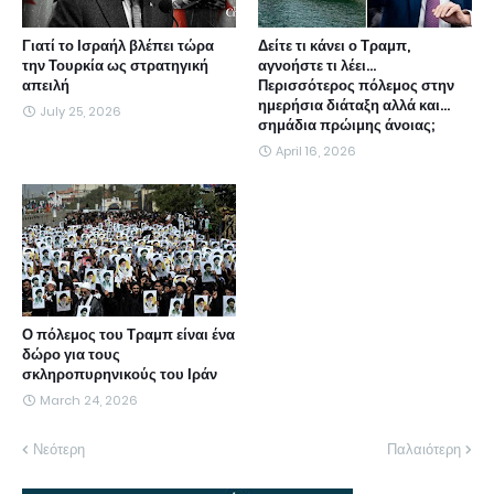
Γιατί το Ισραήλ βλέπει τώρα
Δείτε τι κάνει ο Τραμπ,
την Τουρκία ως στρατηγική
αγνοήστε τι λέει...
απειλή
Περισσότερος πόλεμος στην
ημερήσια διάταξη αλλά και...
July 25, 2026
σημάδια πρώιμης άνοιας;
April 16, 2026
Ο πόλεμος του Τραμπ είναι ένα
δώρο για τους
σκληροπυρηνικούς του Ιράν
March 24, 2026
Νεότερη
Παλαιότερη