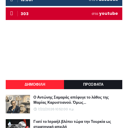
στο
youtube
303
ΔΗΜΟΦΙΛΗ
ΠΡΟΣΦΑΤΑ
Ο Αντώνης Σαμαράς απέφυγε το λάθος της
Μαρίας Καρυστιανού. Όμως...
7/22/2026 10:52:00 π.μ.
Γιατί το Ισραήλ βλέπει τώρα την Τουρκία ως
στρατηγική απειλή