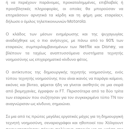
ή να περιέχουν παράνομες, προκατειλημμένες, επιβλαβείς ή
προσβλητικές πληροφορίες, οι οποίες θα μπορούσαν να
επηρεάσουν αρνητικά τα κέρδη και τη φήμη μιας εταιρείας»,
δήλωσε ο όμιλος τηλεπικοινωνιών Motorola.
Ο κλάδος των μέσων ενημέρωσης και της ψυχαγωγίας
αναδείχθηκε ως ο πιο ανήσυχος, με πάνω από το 90% των
εταιρειών, συμπεριλαμβανομένων των Netflix και Disney, να
βλέπουν τα ταχέως αναπτυσσόμενα συστήματα τεχνητής
νοημοσύνης ως επιχειρηματικό κίνδυνο φέτος.
Ο αντίκτυπος της δημιουργικής τεχνητής νοημοσύνης, ενός
τύπου τεχνητής νοημοσύνης που είναι ικανός να παράγει κείμενο,
εικόνες και βίντεο, φέρεται ήδη να γίνεται αισθητός σε μια σειρά
από βιομηχανίες, έγραψαν οι FT. Περισσότερα από τα δύο τρίτα
των εταιρειών που συζήτησαν για τον συγκεκριμένο τύπο ΤΝ τον
αναγνώρισαν ως κίνδυνο, σημειώνει.
Σε μια από τις πρώτες μεγάλες εργατικές μάχες για τη δημιουργική
τεχνητή νοημοσύνη, σεναριογράφοι και ηθοποιοί του Χόλιγουντ