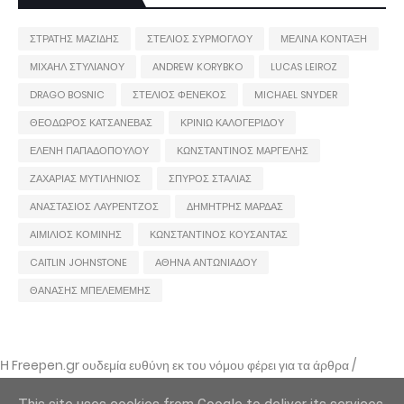
ΣΤΡΑΤΗΣ ΜΑΖΙΔΗΣ
ΣΤΕΛΙΟΣ ΣΥΡΜΟΓΛΟΥ
ΜΕΛΙΝΑ ΚΟΝΤΑΞΗ
ΜΙΧΑΗΛ ΣΤΥΛΙΑΝΟΥ
ANDREW KORYBKO
LUCAS LEIROZ
DRAGO BOSNIC
ΣΤΕΛΙΟΣ ΦΕΝΕΚΟΣ
MICHAEL SNYDER
ΘΕΟΔΩΡΟΣ ΚΑΤΣΑΝΕΒΑΣ
ΚΡΙΝΙΩ ΚΑΛΟΓΕΡΙΔΟΥ
ΕΛΕΝΗ ΠΑΠΑΔΟΠΟΥΛΟΥ
ΚΩΝΣΤΑΝΤΙΝΟΣ ΜΑΡΓΕΛΗΣ
ΖΑΧΑΡΙΑΣ ΜΥΤΙΛΗΝΙΟΣ
ΣΠΥΡΟΣ ΣΤΑΛΙΑΣ
ΑΝΑΣΤΑΣΙΟΣ ΛΑΥΡΕΝΤΖΟΣ
ΔΗΜΗΤΡΗΣ ΜΑΡΔΑΣ
ΑΙΜΙΛΙΟΣ ΚΟΜΙΝΗΣ
ΚΩΝΣΤΑΝΤΙΝΟΣ ΚΟΥΣΑΝΤΑΣ
CAITLIN JOHNSTONE
ΑΘΗΝΑ ΑΝΤΩΝΙΑΔΟΥ
ΘΑΝΑΣΗΣ ΜΠΕΛΕΜΕΜΗΣ
Η Freepen.gr ουδεμία ευθύνη εκ του νόμου φέρει για τα άρθρα /
αναρτήσεις που δημοσιεύονται και απηχούν τις απόψεις των συντακτών
τους και δε σημαίνει πως τα υιοθετεί. Σε περίπτωση που θεωρείτε πως