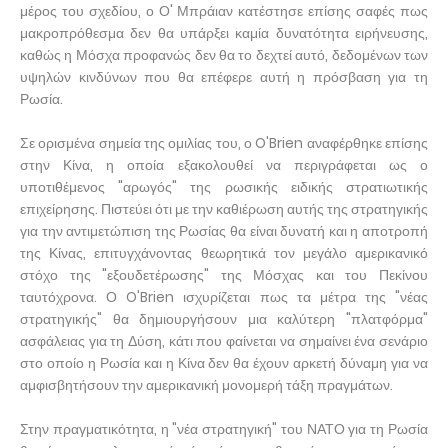
μέρος του σχεδίου, ο Ο' Μπράιαν κατέστησε επίσης σαφές πως
μακροπρόθεσμα δεν θα υπάρξει καμία δυνατότητα ειρήνευσης,
καθώς η Μόσχα προφανώς δεν θα το δεχτεί αυτό, δεδομένων των
υψηλών κινδύνων που θα επέφερε αυτή η πρόσβαση για τη
Ρωσία.
Σε ορισμένα σημεία της ομιλίας του, ο O'Brien αναφέρθηκε επίσης
στην Κίνα, η οποία εξακολουθεί να περιγράφεται ως ο
υποτιθέμενος "αρωγός" της ρωσικής ειδικής στρατιωτικής
επιχείρησης. Πιστεύει ότι με την καθιέρωση αυτής της στρατηγικής
για την αντιμετώπιση της Ρωσίας θα είναι δυνατή και η αποτροπή
της Κίνας, επιτυγχάνοντας θεωρητικά τον μεγάλο αμερικανικό
στόχο της "εξουδετέρωσης" της Μόσχας και του Πεκίνου
ταυτόχρονα. Ο O'Brien ισχυρίζεται πως τα μέτρα της "νέας
στρατηγικής" θα δημιουργήσουν μια καλύτερη "πλατφόρμα"
ασφάλειας για τη Δύση, κάτι που φαίνεται να σημαίνει ένα σενάριο
στο οποίο η Ρωσία και η Κίνα δεν θα έχουν αρκετή δύναμη για να
αμφισβητήσουν την αμερικανική μονομερή τάξη πραγμάτων.
Στην πραγματικότητα, η "νέα στρατηγική" του ΝΑΤΟ για τη Ρωσία