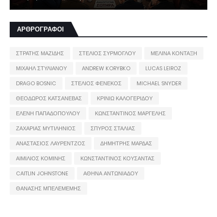
ΑΡΘΡΟΓΡΑΦΟΙ
ΣΤΡΑΤΗΣ ΜΑΖΙΔΗΣ
ΣΤΕΛΙΟΣ ΣΥΡΜΟΓΛΟΥ
ΜΕΛΙΝΑ ΚΟΝΤΑΞΗ
ΜΙΧΑΗΛ ΣΤΥΛΙΑΝΟΥ
ANDREW KORYBKO
LUCAS LEIROZ
DRAGO BOSNIC
ΣΤΕΛΙΟΣ ΦΕΝΕΚΟΣ
MICHAEL SNYDER
ΘΕΟΔΩΡΟΣ ΚΑΤΣΑΝΕΒΑΣ
ΚΡΙΝΙΩ ΚΑΛΟΓΕΡΙΔΟΥ
ΕΛΕΝΗ ΠΑΠΑΔΟΠΟΥΛΟΥ
ΚΩΝΣΤΑΝΤΙΝΟΣ ΜΑΡΓΕΛΗΣ
ΖΑΧΑΡΙΑΣ ΜΥΤΙΛΗΝΙΟΣ
ΣΠΥΡΟΣ ΣΤΑΛΙΑΣ
ΑΝΑΣΤΑΣΙΟΣ ΛΑΥΡΕΝΤΖΟΣ
ΔΗΜΗΤΡΗΣ ΜΑΡΔΑΣ
ΑΙΜΙΛΙΟΣ ΚΟΜΙΝΗΣ
ΚΩΝΣΤΑΝΤΙΝΟΣ ΚΟΥΣΑΝΤΑΣ
CAITLIN JOHNSTONE
ΑΘΗΝΑ ΑΝΤΩΝΙΑΔΟΥ
ΘΑΝΑΣΗΣ ΜΠΕΛΕΜΕΜΗΣ