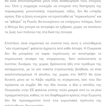
θα είναι αποτελεσματική μόνο όταν αναθεωρήσει τους στόχους
του. Όσο η συμμαχία συνεχίζει να στοχεύει στη διατήρηση της
παρακμιακής μονοπολικής παγκόσμιας τάξης, δεν θα υπάρξει
ειρήνη. Εάν η Δύση συνεχίσει να προσπαθεί να "περικυκλώσει" και
να "φθείρει" τη Ρωσία, θα συνεχίσουν να υπάρχουν πόλεμοι, διότι
η Μόσχα δεν μπορεί να επιτρέψει σε εχθρικές χώρες να απειλούν
τις ζωές των πολιτών της στα δικά της σύνορα.
Επιπλέον, είναι σημαντικό να τονιστεί πώς αυτή η υποτιθέμενη
"νέα στρατηγική" φαίνεται άχρηστη από κάθε άποψη. Η Ουκρανία
δεν θα μπορέσει σε καμία περίπτωση να αντιστρέψει το
στρατιωτικό σενάριο της σύγκρουσης, διότι απλούστατα οι
ένοπλες δυνάμεις της χώρας βρίσκονται ήδη στα πρόθυρα της
κατάρρευσης, με τα νέα πακέτα στρατιωτικής βοήθειας να είναι
αναποτελεσματικά. Η είσοδος της χώρας στο ΝΑΤΟ θα ήταν
δυνατή μόνο αν το Κίεβο κέρδιζε τη σύγκρουση, κάτι που δεν
πρόκειται να συμβεί. Με την ίδια έννοια, η ίδια η είσοδος της
Ουκρανίας στην ΕΕ φαίνεται επίσης πολύ μακριά από το να γίνει
πραγματικότητα, καθώς το πιο διεφθαρμένο κράτος στην Ευρώπη
δεν θα προσαρμοστεί ποτέ στα ευρωπαϊκά πρότυπα της
φιλελεύθερης δημοκρατίας.