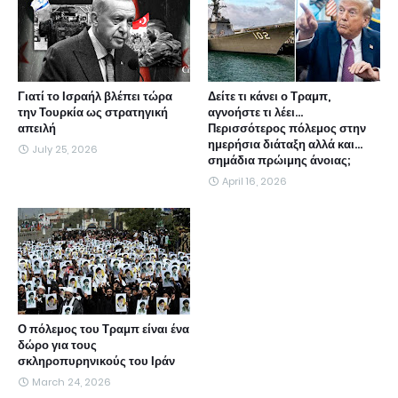
Γιατί το Ισραήλ βλέπει τώρα
Δείτε τι κάνει ο Τραμπ,
την Τουρκία ως στρατηγική
αγνοήστε τι λέει...
απειλή
Περισσότερος πόλεμος στην
ημερήσια διάταξη αλλά και...
July 25, 2026
σημάδια πρώιμης άνοιας;
April 16, 2026
Ο πόλεμος του Τραμπ είναι ένα
δώρο για τους
σκληροπυρηνικούς του Ιράν
March 24, 2026