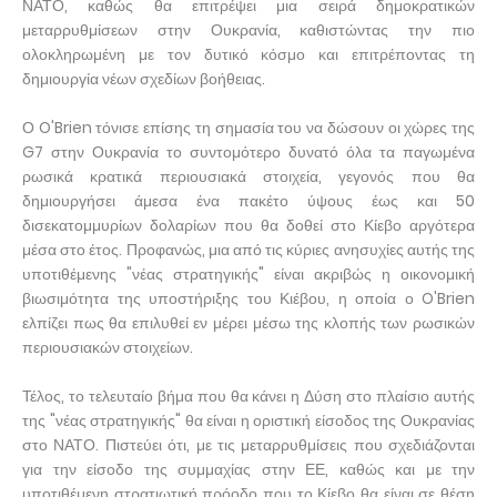
ΝΑΤΟ, καθώς θα επιτρέψει μια σειρά δημοκρατικών
μεταρρυθμίσεων στην Ουκρανία, καθιστώντας την πιο
ολοκληρωμένη με τον δυτικό κόσμο και επιτρέποντας τη
δημιουργία νέων σχεδίων βοήθειας.
Ο O'Brien τόνισε επίσης τη σημασία του να δώσουν οι χώρες της
G7 στην Ουκρανία το συντομότερο δυνατό όλα τα παγωμένα
ρωσικά κρατικά περιουσιακά στοιχεία, γεγονός που θα
δημιουργήσει άμεσα ένα πακέτο ύψους έως και 50
δισεκατομμυρίων δολαρίων που θα δοθεί στο Κίεβο αργότερα
μέσα στο έτος. Προφανώς, μια από τις κύριες ανησυχίες αυτής της
υποτιθέμενης "νέας στρατηγικής" είναι ακριβώς η οικονομική
βιωσιμότητα της υποστήριξης του Κιέβου, η οποία ο O'Brien
ελπίζει πως θα επιλυθεί εν μέρει μέσω της κλοπής των ρωσικών
περιουσιακών στοιχείων.
Τέλος, το τελευταίο βήμα που θα κάνει η Δύση στο πλαίσιο αυτής
της "νέας στρατηγικής" θα είναι η οριστική είσοδος της Ουκρανίας
στο ΝΑΤΟ. Πιστεύει ότι, με τις μεταρρυθμίσεις που σχεδιάζονται
για την είσοδο της συμμαχίας στην ΕΕ, καθώς και με την
υποτιθέμενη στρατιωτική πρόοδο που το Κίεβο θα είναι σε θέση