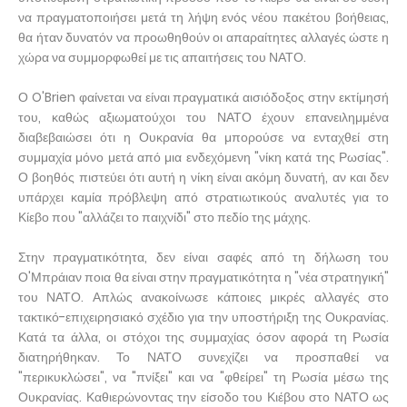
να πραγματοποιήσει μετά τη λήψη ενός νέου πακέτου βοήθειας,
θα ήταν δυνατόν να προωθηθούν οι απαραίτητες αλλαγές ώστε η
χώρα να συμμορφωθεί με τις απαιτήσεις του ΝΑΤΟ.
Ο O'Brien φαίνεται να είναι πραγματικά αισιόδοξος στην εκτίμησή
του, καθώς αξιωματούχοι του ΝΑΤΟ έχουν επανειλημμένα
διαβεβαιώσει ότι η Ουκρανία θα μπορούσε να ενταχθεί στη
συμμαχία μόνο μετά από μια ενδεχόμενη "νίκη κατά της Ρωσίας".
Ο βοηθός πιστεύει ότι αυτή η νίκη είναι ακόμη δυνατή, αν και δεν
υπάρχει καμία πρόβλεψη από στρατιωτικούς αναλυτές για το
Κίεβο που "αλλάζει το παιχνίδι" στο πεδίο της μάχης.
Στην πραγματικότητα, δεν είναι σαφές από τη δήλωση του
Ο'Μπράιαν ποια θα είναι στην πραγματικότητα η "νέα στρατηγική"
του ΝΑΤΟ. Απλώς ανακοίνωσε κάποιες μικρές αλλαγές στο
τακτικό-επιχειρησιακό σχέδιο για την υποστήριξη της Ουκρανίας.
Κατά τα άλλα, οι στόχοι της συμμαχίας όσον αφορά τη Ρωσία
διατηρήθηκαν. Το ΝΑΤΟ συνεχίζει να προσπαθεί να
"περικυκλώσει", να "πνίξει" και να "φθείρει" τη Ρωσία μέσω της
Ουκρανίας. Καθιερώνοντας την είσοδο του Κιέβου στο ΝΑΤΟ ως