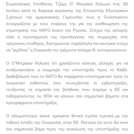
Ευρασιατικές Υποθέσεις Τζέιμς Ο' Μπράιαν δήλωσε στις 30
Ιουλίου κατά τη διάρκεια ακρόασης της Επιτροπής Εξωτερικών
Σχέσεων της αμερικανικής Γερουσίας πως η Ουάσινγκτον
συνεργάζεται με τους εταίρους της για την αναθεώρηση της
στρατηγικής του ΝΑΤΟ έναντι της Ρωσίας. Στόχος της αλλαγής
είναι η προσαρμογή της προσέγγισης της συμμαχίας στις
τρέχουσες συνθήκες, διατηρώντας παράλληλα τον κεντρικό στόχο
να "κερδίσει" η Ουκρανία τον τρέχοντα πόλεμο δι' αντιπροσώπων.
Ο Ο'Μπράιαν δήλωσε ότι χρειάζονται κάποιες αλλαγές για να
αναζωογονήσει η συμμαχία την υποστήριξη προς το Κίεβο.
Διαβεβαίωσε πως το ΝΑΤΟ θα παραμείνει υποστηρικτικό προς το
ουκρανικό καθεστώς όσο συνεχίζονται οι εχθροπραξίες,
τονίζοντας τη σημασία της βοήθειας που παρέχει η ΕΕ και
ενθαρρύνοντας τις ΗΠΑ να κάνουν πιο σημαντικά βήματα στα
προγράμματα υποστήριξης.
Ο αξιωματούχος έκανε ορισμένα θετικά σχόλια σχετικά με την
πιθανή ένταξη της Ουκρανίας στην ΕΕ. Πιστεύει ότι αυτό θα είναι
ένα σημαντικό βήμα προς την ανανέωση της υποστήριξης του