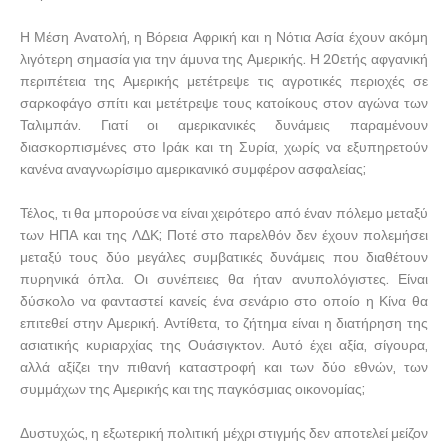
Η Μέση Ανατολή, η Βόρεια Αφρική και η Νότια Ασία έχουν ακόμη
λιγότερη σημασία για την άμυνα της Αμερικής. Η 20ετής αφγανική
περιπέτεια της Αμερικής μετέτρεψε τις αγροτικές περιοχές σε
σαρκοφάγο σπίτι και μετέτρεψε τους κατοίκους στον αγώνα των
Ταλιμπάν. Γιατί οι αμερικανικές δυνάμεις παραμένουν
διασκορπισμένες στο Ιράκ και τη Συρία, χωρίς να εξυπηρετούν
κανένα αναγνωρίσιμο αμερικανικό συμφέρον ασφαλείας;
Τέλος, τι θα μπορούσε να είναι χειρότερο από έναν πόλεμο μεταξύ
των ΗΠΑ και της ΛΔΚ; Ποτέ στο παρελθόν δεν έχουν πολεμήσει
μεταξύ τους δύο μεγάλες συμβατικές δυνάμεις που διαθέτουν
πυρηνικά όπλα. Οι συνέπειες θα ήταν ανυπολόγιστες. Είναι
δύσκολο να φανταστεί κανείς ένα σενάριο στο οποίο η Κίνα θα
επιτεθεί στην Αμερική. Αντίθετα, το ζήτημα είναι η διατήρηση της
ασιατικής κυριαρχίας της Ουάσιγκτον. Αυτό έχει αξία, σίγουρα,
αλλά αξίζει την πιθανή καταστροφή και των δύο εθνών, των
συμμάχων της Αμερικής και της παγκόσμιας οικονομίας;
Δυστυχώς, η εξωτερική πολιτική μέχρι στιγμής δεν αποτελεί μείζον