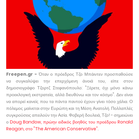
Freepen.gr -
Όταν ο πρόεδρος Τζο Μπάιντεν προσπαθούσε
να συγκαλύψει την επερχόμενη άνοιά του, είπε στον
δημοσιογράφο Τζορτζ Στεφανόπουλο: "Ξέρετε, όχι μόνο κάνω
προεκλογική εκστρατεία, αλλά διευθύνω και τον κόσμο". Δεν είναι
να απορεί κανείς που τα πάντα παντού έχουν γίνει τόσο χάλια. Ο
πόλεμος μαίνεται στην Ευρώπη και τη Μέση Ανατολή. Πολλαπλές
συγκρούσεις απειλούν την Ασία. Φοβερή δουλειά, Τζο! - σημειώνει
ο
Doug Bandow, πρώην ειδικός βοηθός του προέδρου Ronald
Reagan, στο "The American Conservative"
.