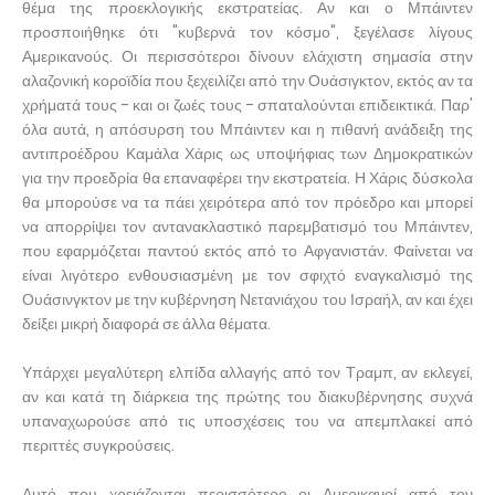
θέμα της προεκλογικής εκστρατείας. Αν και ο Μπάιντεν
προσποιήθηκε ότι "κυβερνά τον κόσμο", ξεγέλασε λίγους
Αμερικανούς. Οι περισσότεροι δίνουν ελάχιστη σημασία στην
αλαζονική κοροϊδία που ξεχειλίζει από την Ουάσιγκτον, εκτός αν τα
χρήματά τους - και οι ζωές τους - σπαταλούνται επιδεικτικά. Παρ'
όλα αυτά, η απόσυρση του Μπάιντεν και η πιθανή ανάδειξη της
αντιπροέδρου Καμάλα Χάρις ως υποψήφιας των Δημοκρατικών
για την προεδρία θα επαναφέρει την εκστρατεία. Η Χάρις δύσκολα
θα μπορούσε να τα πάει χειρότερα από τον πρόεδρο και μπορεί
να απορρίψει τον αντανακλαστικό παρεμβατισμό του Μπάιντεν,
που εφαρμόζεται παντού εκτός από το Αφγανιστάν. Φαίνεται να
είναι λιγότερο ενθουσιασμένη με τον σφιχτό εναγκαλισμό της
Ουάσινγκτον με την κυβέρνηση Νετανιάχου του Ισραήλ, αν και έχει
δείξει μικρή διαφορά σε άλλα θέματα.
Υπάρχει μεγαλύτερη ελπίδα αλλαγής από τον Τραμπ, αν εκλεγεί,
αν και κατά τη διάρκεια της πρώτης του διακυβέρνησης συχνά
υπαναχωρούσε από τις υποσχέσεις του να απεμπλακεί από
περιττές συγκρούσεις.
Αυτό που χρειάζονται περισσότερο οι Αμερικανοί από τον