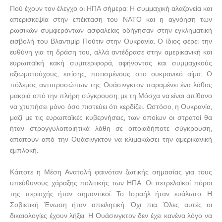
Πού έχουν τον έλεγχο οι ΗΠΑ σήμερα; Η συμμαχική αλαζονεία και
απερισκεψία στην επέκταση του ΝΑΤΟ και η αγνόηση των
ρωσικών συμφερόντων ασφαλείας οδήγησαν στην εγκληματική
εισβολή του Βλαντιμίρ Πούτιν στην Ουκρανία. Ο ίδιος φέρει την
ευθύνη για τη δράση του, αλλά αντέδρασε στην αμερικανική και
ευρωπαϊκή κακή συμπεριφορά, αφήνοντας και συμμαχικούς
αξιωματούχους, επίσης, ποτισμένους στο ουκρανικό αίμα. Ο
πόλεμος αντιπροσώπων της Ουάσινγκτον παραμένει ένα λάθος
μακριά από την πλήρη σύγκρουση, με τη Μόσχα να είναι απίθανο
να χτυπήσει μόνο όσο πιστεύει ότι κερδίζει. Ωστόσο, η Ουκρανία,
μαζί με τις ευρωπαϊκές κυβερνήσεις, των οποίων οι στρατοί θα
ήταν στρογγυλοποιητικά λάθη σε οποιαδήποτε σύγκρουση,
απαιτούν από την Ουάσινγκτον να κλιμακώσει την αμερικανική
εμπλοκή.
Κάποτε η Μέση Ανατολή φαινόταν ζωτικής σημασίας για τους
υπεύθυνους χάραξης πολιτικής των ΗΠΑ. Οι πετρελαϊκοί πόροι
της περιοχής ήταν σημαντικοί. Το Ισραήλ ήταν ευάλωτο. Η
Σοβιετική Ένωση ήταν απειλητική. Όχι πια. Όλες αυτές οι
δικαιολογίες έχουν λήξει. Η Ουάσινγκτον δεν έχει κανένα λόγο να