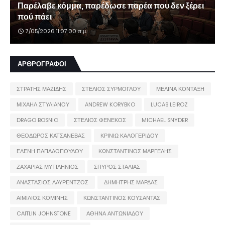
Παρέλαβε κόμμα, παρέδωσε παρέα που δεν ξέρει
πού πάει
7/05/2026 11:07:00 π.μ.
ΑΡΘΡΟΓΡΑΦΟΙ
ΣΤΡΑΤΗΣ ΜΑΖΙΔΗΣ
ΣΤΕΛΙΟΣ ΣΥΡΜΟΓΛΟΥ
ΜΕΛΙΝΑ ΚΟΝΤΑΞΗ
ΜΙΧΑΗΛ ΣΤΥΛΙΑΝΟΥ
ANDREW KORYBKO
LUCAS LEIROZ
DRAGO BOSNIC
ΣΤΕΛΙΟΣ ΦΕΝΕΚΟΣ
MICHAEL SNYDER
ΘΕΟΔΩΡΟΣ ΚΑΤΣΑΝΕΒΑΣ
ΚΡΙΝΙΩ ΚΑΛΟΓΕΡΙΔΟΥ
ΕΛΕΝΗ ΠΑΠΑΔΟΠΟΥΛΟΥ
ΚΩΝΣΤΑΝΤΙΝΟΣ ΜΑΡΓΕΛΗΣ
ΖΑΧΑΡΙΑΣ ΜΥΤΙΛΗΝΙΟΣ
ΣΠΥΡΟΣ ΣΤΑΛΙΑΣ
ΑΝΑΣΤΑΣΙΟΣ ΛΑΥΡΕΝΤΖΟΣ
ΔΗΜΗΤΡΗΣ ΜΑΡΔΑΣ
ΑΙΜΙΛΙΟΣ ΚΟΜΙΝΗΣ
ΚΩΝΣΤΑΝΤΙΝΟΣ ΚΟΥΣΑΝΤΑΣ
CAITLIN JOHNSTONE
ΑΘΗΝΑ ΑΝΤΩΝΙΑΔΟΥ