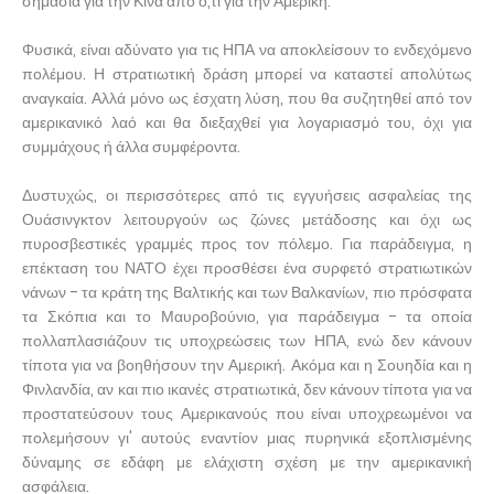
σημασία για την Κίνα από ό,τι για την Αμερική.
Φυσικά, είναι αδύνατο για τις ΗΠΑ να αποκλείσουν το ενδεχόμενο
πολέμου. Η στρατιωτική δράση μπορεί να καταστεί απολύτως
αναγκαία. Αλλά μόνο ως έσχατη λύση, που θα συζητηθεί από τον
αμερικανικό λαό και θα διεξαχθεί για λογαριασμό του, όχι για
συμμάχους ή άλλα συμφέροντα.
Δυστυχώς, οι περισσότερες από τις εγγυήσεις ασφαλείας της
Ουάσινγκτον λειτουργούν ως ζώνες μετάδοσης και όχι ως
πυροσβεστικές γραμμές προς τον πόλεμο. Για παράδειγμα, η
επέκταση του ΝΑΤΟ έχει προσθέσει ένα συρφετό στρατιωτικών
νάνων - τα κράτη της Βαλτικής και των Βαλκανίων, πιο πρόσφατα
τα Σκόπια και το Μαυροβούνιο, για παράδειγμα - τα οποία
πολλαπλασιάζουν τις υποχρεώσεις των ΗΠΑ, ενώ δεν κάνουν
τίποτα για να βοηθήσουν την Αμερική. Ακόμα και η Σουηδία και η
Φινλανδία, αν και πιο ικανές στρατιωτικά, δεν κάνουν τίποτα για να
προστατεύσουν τους Αμερικανούς που είναι υποχρεωμένοι να
πολεμήσουν γι' αυτούς εναντίον μιας πυρηνικά εξοπλισμένης
δύναμης σε εδάφη με ελάχιστη σχέση με την αμερικανική
ασφάλεια.