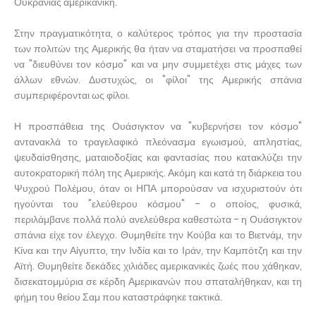
Ουκρανίας αμερικανική.
Στην πραγματικότητα, ο καλύτερος τρόπος για την προστασία
των πολιτών της Αμερικής θα ήταν να σταματήσει να προσπαθεί
να "διευθύνει τον κόσμο" και να μην συμμετέχει στις μάχες των
άλλων εθνών. Δυστυχώς, οι "φίλοι" της Αμερικής σπάνια
συμπεριφέρονται ως φίλοι.
Η προσπάθεια της Ουάσιγκτον να "κυβερνήσει τον κόσμο"
αντανακλά το τραγελαφικό πλεόνασμα εγωισμού, απληστίας,
ψευδαίσθησης, ματαιοδοξίας και φαντασίας που κατακλύζει την
αυτοκρατορική πόλη της Αμερικής. Ακόμη και κατά τη διάρκεια του
Ψυχρού Πολέμου, όταν οι ΗΠΑ μπορούσαν να ισχυριστούν ότι
ηγούνται του "ελεύθερου κόσμου" - ο οποίος, φυσικά,
περιλάμβανε πολλά πολύ ανελεύθερα καθεστώτα - η Ουάσιγκτον
σπάνια είχε τον έλεγχο. Θυμηθείτε την Κούβα και το Βιετνάμ, την
Κίνα και την Αίγυπτο, την Ινδία και το Ιράν, την Καμπότζη και την
Αϊτή. Θυμηθείτε δεκάδες χιλιάδες αμερικανικές ζωές που χάθηκαν,
δισεκατομμύρια σε κέρδη Αμερικανών που σπαταλήθηκαν, και τη
φήμη του θείου Σαμ που καταστράφηκε τακτικά.