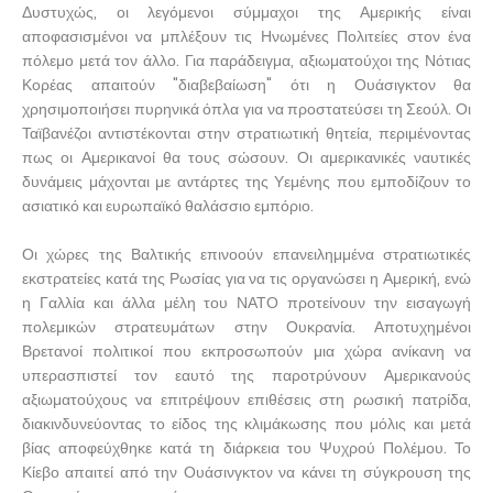
Δυστυχώς, οι λεγόμενοι σύμμαχοι της Αμερικής είναι
αποφασισμένοι να μπλέξουν τις Ηνωμένες Πολιτείες στον ένα
πόλεμο μετά τον άλλο. Για παράδειγμα, αξιωματούχοι της Νότιας
Κορέας απαιτούν "διαβεβαίωση" ότι η Ουάσιγκτον θα
χρησιμοποιήσει πυρηνικά όπλα για να προστατεύσει τη Σεούλ. Οι
Ταϊβανέζοι αντιστέκονται στην στρατιωτική θητεία, περιμένοντας
πως οι Αμερικανοί θα τους σώσουν. Οι αμερικανικές ναυτικές
δυνάμεις μάχονται με αντάρτες της Υεμένης που εμποδίζουν το
ασιατικό και ευρωπαϊκό θαλάσσιο εμπόριο.
Οι χώρες της Βαλτικής επινοούν επανειλημμένα στρατιωτικές
εκστρατείες κατά της Ρωσίας για να τις οργανώσει η Αμερική, ενώ
η Γαλλία και άλλα μέλη του ΝΑΤΟ προτείνουν την εισαγωγή
πολεμικών στρατευμάτων στην Ουκρανία. Αποτυχημένοι
Βρετανοί πολιτικοί που εκπροσωπούν μια χώρα ανίκανη να
υπερασπιστεί τον εαυτό της παροτρύνουν Αμερικανούς
αξιωματούχους να επιτρέψουν επιθέσεις στη ρωσική πατρίδα,
διακινδυνεύοντας το είδος της κλιμάκωσης που μόλις και μετά
βίας αποφεύχθηκε κατά τη διάρκεια του Ψυχρού Πολέμου. Το
Κίεβο απαιτεί από την Ουάσινγκτον να κάνει τη σύγκρουση της