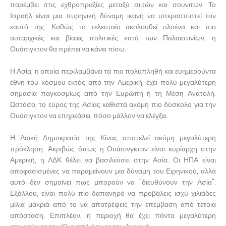
παρέμβει στις εχθροπραξίες μεταξύ σιιτών και σουνιτών. Το
Ισραήλ είναι μια πυρηνική δύναμη ικανή να υπερασπιστεί τον
εαυτό της. Καθώς το τελευταίο ακολουθεί ολοένα και πιο
αυταρχικές και βίαιες πολιτικές κατά των Παλαιστινίων, η
Ουάσιγκτον θα πρέπει να κάνει πίσω.
Η Ασία, η οποία περιλαμβάνει τα πιο πολυπληθή και ευημερούντα
έθνη του κόσμου εκτός από την Αμερική, έχει πολύ μεγαλύτερη
σημασία παγκοσμίως από την Ευρώπη ή τη Μέση Ανατολή.
Ωστόσο, το εύρος της Ασίας καθιστά ακόμη πιο δύσκολο για την
Ουάσιγκτον να επηρεάσει, πόσο μάλλον να ελέγξει.
Η Λαϊκή Δημοκρατία της Κίνας αποτελεί ακόμη μεγαλύτερη
πρόκληση. Ακριβώς όπως η Ουάσινγκτον είναι κυρίαρχη στην
Αμερική, η ΛΔΚ θέλει να βασιλεύσει στην Ασία. Οι ΗΠΑ είναι
αποφασισμένες να παραμείνουν μια δύναμη του Ειρηνικού, αλλά
αυτό δεν σημαίνει πως μπορούν να "διευθύνουν την Ασία".
Εξάλλου, είναι πολύ πιο δαπανηρό να προβάλεις ισχύ χιλιάδες
μίλια μακριά από το να αποτρέψεις την επέμβαση από τέτοια
απόσταση. Επιπλέον, η περιοχή θα έχει πάντα μεγαλύτερη