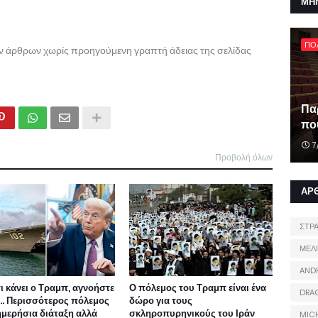
ΜΗ
ΠΟ
ων άρθρων χωρίς προηγούμενη γραπτή άδειας της σελίδας
Πα
που
7
Προβολή όλων
ΑΡ
ΣΤΡ
ΜΕΛ
AND
τι κάνει ο Τραμπ, αγνοήστε
Ο πόλεμος του Τραμπ είναι ένα
DRA
ι... Περισσότερος πόλεμος
δώρο για τους
ημερήσια διάταξη αλλά
σκληροπυρηνικούς του Ιράν
MIC