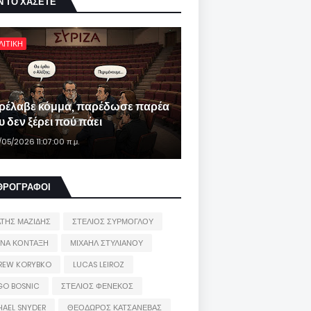
Ν ΤΟ ΧΑΣΕΤΕ
ΛΙΤΙΚΗ
ρέλαβε κόμμα, παρέδωσε παρέα
 δεν ξέρει πού πάει
/05/2026 11:07:00 π.μ.
ΘΡΟΓΡΑΦΟΙ
ΑΤΗΣ ΜΑΖΙΔΗΣ
ΣΤΕΛΙΟΣ ΣΥΡΜΟΓΛΟΥ
ΙΝΑ ΚΟΝΤΑΞΗ
ΜΙΧΑΗΛ ΣΤΥΛΙΑΝΟΥ
REW KORYBKO
LUCAS LEIROZ
GO BOSNIC
ΣΤΕΛΙΟΣ ΦΕΝΕΚΟΣ
HAEL SNYDER
ΘΕΟΔΩΡΟΣ ΚΑΤΣΑΝΕΒΑΣ