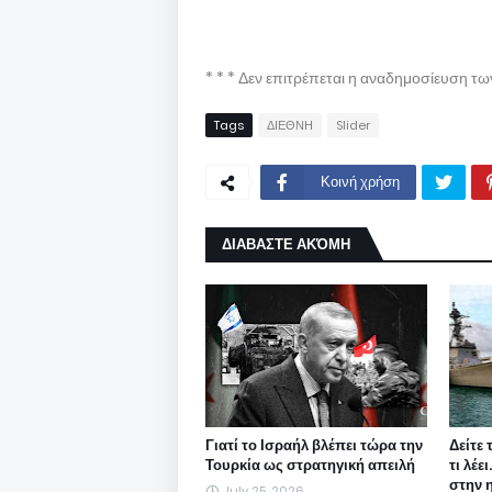
* * * Δεν επιτρέπεται η αναδημοσίευση τ
Tags
ΔΙΕΘΝΗ
Slider
Κοινή χρήση
ΔΙΑΒΑΣΤΕ ΑΚΌΜΗ
Γιατί το Ισραήλ βλέπει τώρα την
Δείτε 
Τουρκία ως στρατηγική απειλή
τι λέε
στην 
July 25, 2026