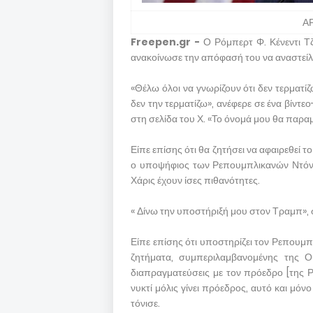
Α
Freepen.gr -
Ο Ρόμπερτ Φ. Κένεντι Τ
ανακοίνωσε την απόφασή του να αναστείλε
«Θέλω όλοι να γνωρίζουν ότι δεν τερματί
δεν την τερματίζω», ανέφερε σε ένα βίν
στη σελίδα του Χ. «Το όνομά μου θα παραμ
Είπε επίσης ότι θα ζητήσει να αφαιρεθεί 
ο υποψήφιος των Ρεπουμπλικανών Ντόνα
Χάρις έχουν ίσες πιθανότητες.
« Δίνω την υποστήριξή μου στον Τραμπ», 
Είπε επίσης ότι υποστηρίζει τον Ρεπουμπλ
ζητήματα, συμπεριλαμβανομένης της Ου
διαπραγματεύσεις με τον πρόεδρο [της Ρω
νυκτί μόλις γίνει πρόεδρος, αυτό και μόν
τόνισε.