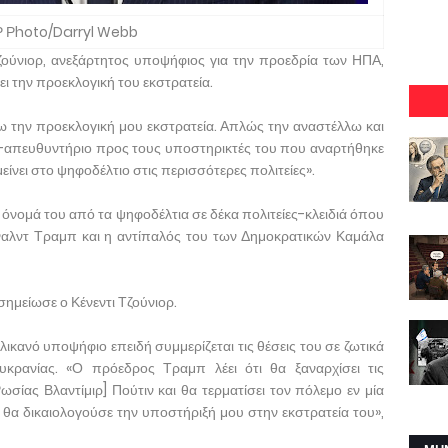
Ρ Ρhoto/Darryl Webb
ζούνιορ, ανεξάρτητος υποψήφιος για την προεδρία των ΗΠΑ,
ι την προεκλογική του εκστρατεία.
ζω την προεκλογική μου εκστρατεία. Απλώς την αναστέλλω και
τεο-απευθυντήριο προς τους υποστηρικτές του που αναρτήθηκε
είνει στο ψηφοδέλτιο στις περισσότερες πολιτείες».
το όνομά του από τα ψηφοδέλτια σε δέκα πολιτείες-κλειδιά όπου
λντ Τραμπ και η αντίπαλός του των Δημοκρατικών Καμάλα
σημείωσε ο Κένεντι Τζούνιορ.
ικανό υποψήφιο επειδή συμμερίζεται τις θέσεις του σε ζωτικά
κρανίας. «Ο πρόεδρος Τραμπ λέει ότι θα ξαναρχίσει τις
σίας Βλαντίμιρ] Πούτιν και θα τερματίσει τον πόλεμο εν μία
ο θα δικαιολογούσε την υποστήριξή μου στην εκστρατεία του»,