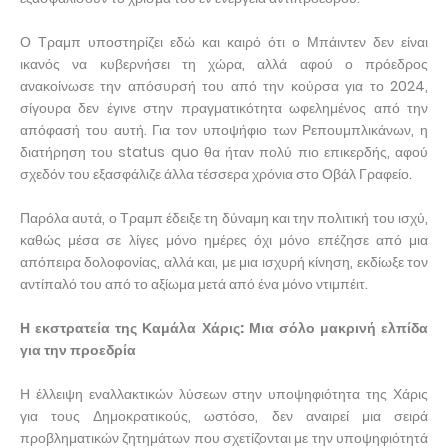
Ο Τραμπ υποστηρίζει εδώ και καιρό ότι ο Μπάιντεν δεν είναι
ικανός να κυβερνήσει τη χώρα, αλλά αφού ο πρόεδρος
ανακοίνωσε την απόσυρσή του από την κούρσα για το 2024,
σίγουρα δεν έγινε στην πραγματικότητα ωφελημένος από την
απόφασή του αυτή. Για τον υποψήφιο των Ρεπουμπλικάνων, η
διατήρηση του status quo θα ήταν πολύ πιο επικερδής, αφού
σχεδόν του εξασφάλιζε άλλα τέσσερα χρόνια στο Οβάλ Γραφείο.
Παρόλα αυτά, ο Τραμπ έδειξε τη δύναμη και την πολιτική του ισχύ,
καθώς μέσα σε λίγες μόνο ημέρες όχι μόνο επέζησε από μια
απόπειρα δολοφονίας, αλλά και, με μια ισχυρή κίνηση, εκδίωξε τον
αντίπαλό του από το αξίωμα μετά από ένα μόνο ντιμπέιτ.
Η εκστρατεία της Καμάλα Χάρις: Μια σόλο μακρινή ελπίδα
για την προεδρία
Η έλλειψη εναλλακτικών λύσεων στην υποψηφιότητα της Χάρις
για τους Δημοκρατικούς, ωστόσο, δεν αναιρεί μια σειρά
προβληματικών ζητημάτων που σχετίζονται με την υποψηφιότητά