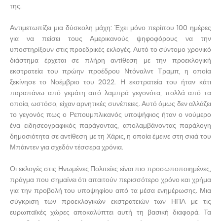
της.
Αντιμετωπίζει μια δύσκολη μάχη: Έχει μόνο περίπου 100 ημέρες
για να πείσει τους Αμερικανούς ψηφοφόρους να την
υποστηρίξουν στις προεδρικές εκλογές. Αυτό το σύντομο χρονικό
διάστημα έρχεται σε πλήρη αντίθεση με την προεκλογική
εκστρατεία του πρώην προέδρου Ντόναλντ Τραμπ, η οποία
ξεκίνησε το Νοέμβριο του 2022. Η εκστρατεία του ήταν κάτι
παραπάνω από γεμάτη από λαμπρά γεγονότα, πολλά από τα
οποία, ωστόσο, είχαν αρνητικές συνέπειες. Αυτό όμως δεν αλλάζει
το γεγονός πως ο Ρεπουμπλικανός υποψήφιος ήταν ο νούμερο
ένα ειδησεογραφικός παράγοντας, απολαμβάνοντας παράλογη
δημοσιότητα σε αντίθεση με τη Χάρις, η οποία έμεινε στη σκιά του
Μπάιντεν για σχεδόν τέσσερα χρόνια.
Οι εκλογές στις Ηνωμένες Πολιτείες είναι πιο προσωποποιημένες,
πράγμα που σημαίνει ότι απαιτούν περισσότερο χρόνο και χρήμα
για την προβολή του υποψηφίου από τα μέσα ενημέρωσης. Μια
σύγκριση των προεκλογικών εκστρατειών των ΗΠΑ με τις
ευρωπαϊκές χώρες αποκαλύπτει αυτή τη βασική διαφορά. Τα