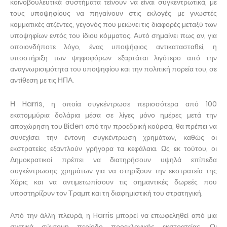
κοινοβουλευτικά συστήματα τείνουν να είναι συγκεντρωτικά, με
τους υποψηφίους να πηγαίνουν στις εκλογές με γνωστές
κομματικές ατζέντες, γεγονός που μειώνει τις διαφορές μεταξύ των
υποψηφίων εντός του ίδιου κόμματος. Αυτό σημαίνει πως αν, για
οποιονδήποτε λόγο, ένας υποψήφιος αντικατασταθεί, η
υποστήριξη των ψηφοφόρων εξαρτάται λιγότερο από την
αναγνωρισιμότητα του υποψηφίου και την πολιτική πορεία του, σε
αντίθεση με τις ΗΠΑ.
Η Harris, η οποία συγκέντρωσε περισσότερα από 100
εκατομμύρια δολάρια μέσα σε λίγες μόνο ημέρες μετά την
αποχώρηση του Biden από την προεδρική κούρσα, θα πρέπει να
συνεχίσει την έντονη συγκέντρωση χρημάτων, καθώς οι
εκστρατείες εξαντλούν γρήγορα τα κεφάλαια. Ως εκ τούτου, οι
Δημοκρατικοί πρέπει να διατηρήσουν υψηλά επίπεδα
συγκέντρωσης χρημάτων για να στηρίξουν την εκστρατεία της
Χάρις και να αντιμετωπίσουν τις σημαντικές δωρεές που
υποστηρίζουν τον Τραμπ και τη διαφημιστική του στρατηγική.
Από την άλλη πλευρά, η Harris μπορεί να επωφεληθεί από μια
σχετικά σύντομη περίοδο προεκλογικής εκστρατείας. Οι