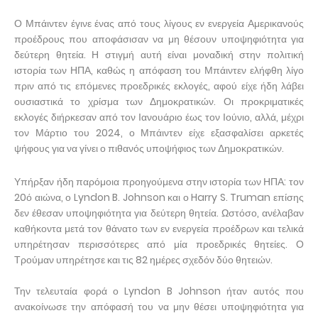
Ο Μπάιντεν έγινε ένας από τους λίγους εν ενεργεία Αμερικανούς
προέδρους που αποφάσισαν να μη θέσουν υποψηφιότητα για
δεύτερη θητεία. Η στιγμή αυτή είναι μοναδική στην πολιτική
ιστορία των ΗΠΑ, καθώς η απόφαση του Μπάιντεν ελήφθη λίγο
πριν από τις επόμενες προεδρικές εκλογές, αφού είχε ήδη λάβει
ουσιαστικά το χρίσμα των Δημοκρατικών. Οι προκριματικές
εκλογές διήρκεσαν από τον Ιανουάριο έως τον Ιούνιο, αλλά, μέχρι
τον Μάρτιο του 2024, ο Μπάιντεν είχε εξασφαλίσει αρκετές
ψήφους για να γίνει ο πιθανός υποψήφιος των Δημοκρατικών.
Υπήρξαν ήδη παρόμοια προηγούμενα στην ιστορία των ΗΠΑ: τον
20ό αιώνα, ο Lyndon B. Johnson και ο Harry S. Truman επίσης
δεν έθεσαν υποψηφιότητα για δεύτερη θητεία. Ωστόσο, ανέλαβαν
καθήκοντα μετά τον θάνατο των εν ενεργεία προέδρων και τελικά
υπηρέτησαν περισσότερες από μία προεδρικές θητείες. Ο
Τρούμαν υπηρέτησε και τις 82 ημέρες σχεδόν δύο θητειών.
Την τελευταία φορά ο Lyndon B Johnson ήταν αυτός που
ανακοίνωσε την απόφασή του να μην θέσει υποψηφιότητα για