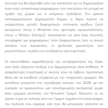
επιτυχία της θα εξαρτηθεί από την ικανότητά της να δημιουργήσει
έναν ευρύ συνασπισμό ψηφοφόρων που πιστεύουν ότι μπορεί να
ηγηθεί της χώρας ως ο επόμενος πρόεδρος. Στο αρκετά
κατακερματισμένο Δημοκρατικό Κόμμα, η Χάρις πρέπει να
ισορροπήσει μεταξύ διαφορετικών πολιτικών ομάδων (από
κεντρώους όπως ο Μπάιντεν έως αριστερές προσωπικότητες
όπως ο Μπέρνι Σάντερς), προκειμένου να γίνει ένας ενωτικός
υποψήφιος για ψηφοφόρους τόσο διαφορετικούς όσο οι λευκοί
κάτοικοι των προαστίων, οι φυλετικές μειονότητες των
μητροπόλεων, τα μέλη των συνδικάτων και οι φοιτητές.
Οι προσπάθειες αμφισβήτησης της υποψηφιότητας της Χάρις
από άλλα εξέχοντα στελέχη των Δημοκρατικών είναι απίθανες. Η
ασφαλέστερη στρατηγική γι' αυτούς είναι να λάβουν προσεκτική
θέση και να κινηθούν σύμφωνα με την «κομματική γραμμή». Θα
κοιτάξουν μπροστά στις προεδρικές εκλογές του 2028, με την
ευκαιρία να οργανώσουν μια ολοκληρωμένη εκστρατεία χωρίς
έναν τρομερό αντίπαλο, τον Ντόναλντ Τραμπ. Άλλωστε, το να
χάσεις τώρα τις εκλογές από τον Τραμπ σημαίνει ότι καταστρέφεις
την πολιτική σου καριέρα, κάτι που θα μπορούσε κάλλιστα να