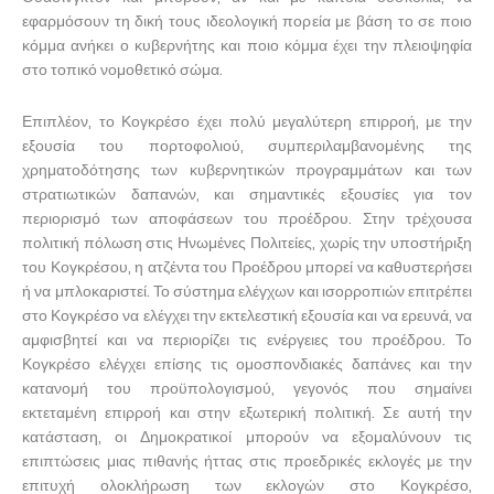
εφαρμόσουν τη δική τους ιδεολογική πορεία με βάση το σε ποιο
κόμμα ανήκει ο κυβερνήτης και ποιο κόμμα έχει την πλειοψηφία
στο τοπικό νομοθετικό σώμα.
Επιπλέον, το Κογκρέσο έχει πολύ μεγαλύτερη επιρροή, με την
εξουσία του πορτοφολιού, συμπεριλαμβανομένης της
χρηματοδότησης των κυβερνητικών προγραμμάτων και των
στρατιωτικών δαπανών, και σημαντικές εξουσίες για τον
περιορισμό των αποφάσεων του προέδρου. Στην τρέχουσα
πολιτική πόλωση στις Ηνωμένες Πολιτείες, χωρίς την υποστήριξη
του Κογκρέσου, η ατζέντα του Προέδρου μπορεί να καθυστερήσει
ή να μπλοκαριστεί. Το σύστημα ελέγχων και ισορροπιών επιτρέπει
στο Κογκρέσο να ελέγχει την εκτελεστική εξουσία και να ερευνά, να
αμφισβητεί και να περιορίζει τις ενέργειες του προέδρου. Το
Κογκρέσο ελέγχει επίσης τις ομοσπονδιακές δαπάνες και την
κατανομή του προϋπολογισμού, γεγονός που σημαίνει
εκτεταμένη επιρροή και στην εξωτερική πολιτική. Σε αυτή την
κατάσταση, οι Δημοκρατικοί μπορούν να εξομαλύνουν τις
επιπτώσεις μιας πιθανής ήττας στις προεδρικές εκλογές με την
επιτυχή ολοκλήρωση των εκλογών στο Κογκρέσο,