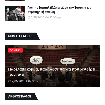
Γιατί το Ισραήλ βλέπει τώρα την Τουρκία ως
στρατηγική απειλή
7/25/2026 06:27:00 μ.μ.
ΜΗΝ ΤΟ ΧΑΣΕΤΕ
ΠΟΛΙΤΙΚΗ
Παρέλαβε κόμμα, παρέδωσε παρέα που δεν ξέρει
πού πάει
7/05/2026 11:07:00 π.μ.
ΑΡΘΡΟΓΡΑΦΟΙ