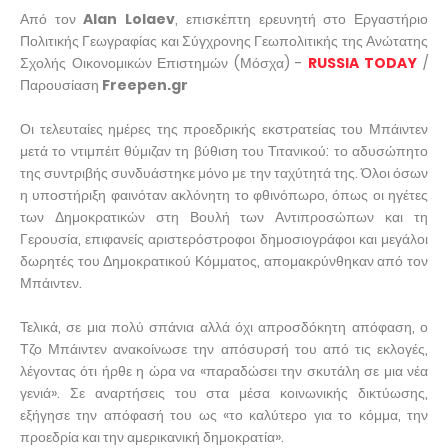
Από τον
Alan Lolaev
, επισκέπτη ερευνητή στο Εργαστήριο
Πολιτικής Γεωγραφίας και Σύγχρονης Γεωπολιτικής της Ανώτατης
Σχολής Οικονομικών Επιστημών (Μόσχα) -
RUSSIA TODAY
/
Παρουσίαση
Freepen.gr
Οι τελευταίες ημέρες της προεδρικής εκστρατείας του Μπάιντεν
μετά το ντιμπέιτ θύμιζαν τη βύθιση του Τιτανικού: το αδυσώπητο
της συντριβής συνδυάστηκε μόνο με την ταχύτητά της. Όλοι όσων
η υποστήριξη φαινόταν ακλόνητη το φθινόπωρο, όπως οι ηγέτες
των Δημοκρατικών στη Βουλή των Αντιπροσώπων και τη
Γερουσία, επιφανείς αριστερόστροφοι δημοσιογράφοι και μεγάλοι
δωρητές του Δημοκρατικού Κόμματος, απομακρύνθηκαν από τον
Μπάιντεν.
Τελικά, σε μια πολύ σπάνια αλλά όχι απροσδόκητη απόφαση, ο
Τζο Μπάιντεν ανακοίνωσε την απόσυρσή του από τις εκλογές,
λέγοντας ότι ήρθε η ώρα να «παραδώσει την σκυτάλη σε μια νέα
γενιά». Σε αναρτήσεις του στα μέσα κοινωνικής δικτύωσης,
εξήγησε την απόφασή του ως «το καλύτερο για το κόμμα, την
προεδρία και την αμερικανική δημοκρατία».