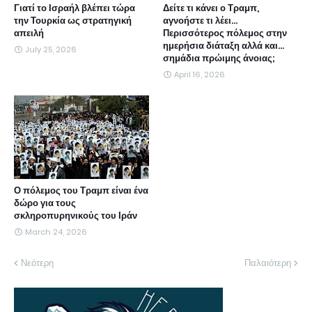
Γιατί το Ισραήλ βλέπει τώρα
Δείτε τι κάνει ο Τραμπ,
την Τουρκία ως στρατηγική
αγνοήστε τι λέει...
απειλή
Περισσότερος πόλεμος στην
ημερήσια διάταξη αλλά και...
July 25, 2026
σημάδια πρώιμης άνοιας;
April 16, 2026
Ο πόλεμος του Τραμπ είναι ένα
δώρο για τους
σκληροπυρηνικούς του Ιράν
March 24, 2026
Νεότερη
Παλαιότερη