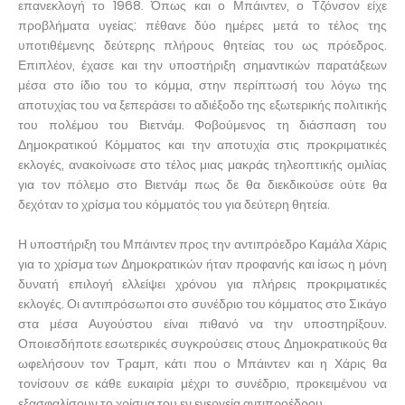
επανεκλογή το 1968. Όπως και ο Μπάιντεν, ο Τζόνσον είχε
προβλήματα υγείας: πέθανε δύο ημέρες μετά το τέλος της
υποτιθέμενης δεύτερης πλήρους θητείας του ως πρόεδρος.
Επιπλέον, έχασε και την υποστήριξη σημαντικών παρατάξεων
μέσα στο ίδιο του το κόμμα, στην περίπτωσή του λόγω της
αποτυχίας του να ξεπεράσει το αδιέξοδο της εξωτερικής πολιτικής
του πολέμου του Βιετνάμ. Φοβούμενος τη διάσπαση του
Δημοκρατικού Κόμματος και την αποτυχία στις προκριματικές
εκλογές, ανακοίνωσε στο τέλος μιας μακράς τηλεοπτικής ομιλίας
για τον πόλεμο στο Βιετνάμ πως δε θα διεκδικούσε ούτε θα
δεχόταν το χρίσμα του κόμματός του για δεύτερη θητεία.
Η υποστήριξη του Μπάιντεν προς την αντιπρόεδρο Καμάλα Χάρις
για το χρίσμα των Δημοκρατικών ήταν προφανής και ίσως η μόνη
δυνατή επιλογή ελλείψει χρόνου για πλήρεις προκριματικές
εκλογές. Οι αντιπρόσωποι στο συνέδριο του κόμματος στο Σικάγο
στα μέσα Αυγούστου είναι πιθανό να την υποστηρίξουν.
Οποιεσδήποτε εσωτερικές συγκρούσεις στους Δημοκρατικούς θα
ωφελήσουν τον Τραμπ, κάτι που ο Μπάιντεν και η Χάρις θα
τονίσουν σε κάθε ευκαιρία μέχρι το συνέδριο, προκειμένου να
εξασφαλίσουν το χρίσμα του εν ενεργεία αντιπροέδρου.