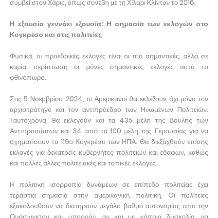
συμβεί στον Χάρις, όπως συνέβη με τη Χίλαρι Κλίντον το 2016.
Η εξουσία γεννάει εξουσία: Η σημασία των εκλογών στο
Κογκρέσο και στις πολιτείες
Φυσικά, οι προεδρικές εκλογές είναι οι πιο σημαντικές, αλλά σε
καμία περίπτωση οι μόνες σημαντικές εκλογές αυτό το
φθινόπωρο.
Στις 5 Νοεμβρίου 2024, οι Αμερικανοί θα εκλέξουν όχι μόνο τον
αρχιστράτηγο και τον αντιπρόεδρο των Ηνωμένων Πολιτειών.
Ταυτόχρονα, θα εκλεγούν και τα 435 μέλη της Βουλής των
Αντιπροσώπων και 34 από τα 100 μέλη της Γερουσίας για να
σχηματίσουν το 119ο Κογκρέσο των ΗΠΑ. Θα διεξαχθούν επίσης
εκλογές για δεκατρείς κυβερνήτες πολιτειών και εδαφών, καθώς
και πολλές άλλες πολιτειακές και τοπικές εκλογές.
Η πολιτική ισορροπία δυνάμεων σε επίπεδο πολιτείας έχει
τεράστια σημασία στην αμερικανική πολιτική. Οι πολιτείες
εξακολουθούν να διατηρούν μεγάλο βαθμό αυτονομίας από την
Ουάσινγκτον και μπορούν, αν και με κάποια δυσκολία, να