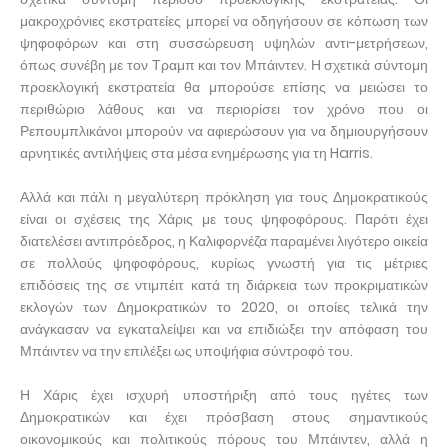
μακροχρόνιες εκστρατείες μπορεί να οδηγήσουν σε κόπωση των
ψηφοφόρων και στη συσσώρευση υψηλών αντι-μετρήσεων,
όπως συνέβη με τον Τραμπ και τον Μπάιντεν. Η σχετικά σύντομη
προεκλογική εκστρατεία θα μπορούσε επίσης να μειώσει το
περιθώριο λάθους και να περιορίσει τον χρόνο που οι
Ρεπουμπλικάνοι μπορούν να αφιερώσουν για να δημιουργήσουν
αρνητικές αντιλήψεις στα μέσα ενημέρωσης για τη Harris.
Αλλά και πάλι η μεγαλύτερη πρόκληση για τους Δημοκρατικούς
είναι οι σχέσεις της Χάρις με τους ψηφοφόρους. Παρότι έχει
διατελέσει αντιπρόεδρος, η Καλιφορνέζα παραμένει λιγότερο οικεία
σε πολλούς ψηφοφόρους, κυρίως γνωστή για τις μέτριες
επιδόσεις της σε ντιμπέιτ κατά τη διάρκεια των προκριματικών
εκλογών των Δημοκρατικών το 2020, οι οποίες τελικά την
ανάγκασαν να εγκαταλείψει και να επιδιώξει την απόφαση του
Μπάιντεν να την επιλέξει ως υποψήφια σύντροφό του.
Η Χάρις έχει ισχυρή υποστήριξη από τους ηγέτες των
Δημοκρατικών και έχει πρόσβαση στους σημαντικούς
οικονομικούς και πολιτικούς πόρους του Μπάιντεν, αλλά η