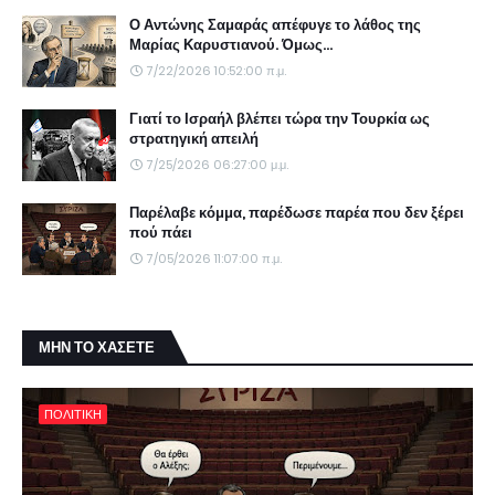
Ο Αντώνης Σαμαράς απέφυγε το λάθος της
Μαρίας Καρυστιανού. Όμως...
7/22/2026 10:52:00 π.μ.
Γιατί το Ισραήλ βλέπει τώρα την Τουρκία ως
στρατηγική απειλή
7/25/2026 06:27:00 μ.μ.
Παρέλαβε κόμμα, παρέδωσε παρέα που δεν ξέρει
πού πάει
7/05/2026 11:07:00 π.μ.
ΜΗΝ ΤΟ ΧΑΣΕΤΕ
ΠΟΛΙΤΙΚΗ