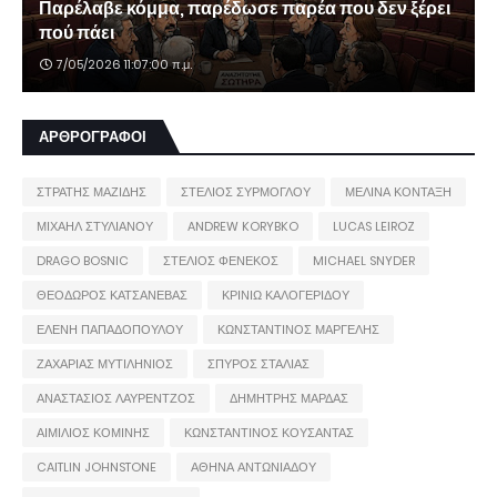
Παρέλαβε κόμμα, παρέδωσε παρέα που δεν ξέρει
πού πάει
7/05/2026 11:07:00 π.μ.
ΑΡΘΡΟΓΡΑΦΟΙ
ΣΤΡΑΤΗΣ ΜΑΖΙΔΗΣ
ΣΤΕΛΙΟΣ ΣΥΡΜΟΓΛΟΥ
ΜΕΛΙΝΑ ΚΟΝΤΑΞΗ
ΜΙΧΑΗΛ ΣΤΥΛΙΑΝΟΥ
ANDREW KORYBKO
LUCAS LEIROZ
DRAGO BOSNIC
ΣΤΕΛΙΟΣ ΦΕΝΕΚΟΣ
MICHAEL SNYDER
ΘΕΟΔΩΡΟΣ ΚΑΤΣΑΝΕΒΑΣ
ΚΡΙΝΙΩ ΚΑΛΟΓΕΡΙΔΟΥ
ΕΛΕΝΗ ΠΑΠΑΔΟΠΟΥΛΟΥ
ΚΩΝΣΤΑΝΤΙΝΟΣ ΜΑΡΓΕΛΗΣ
ΖΑΧΑΡΙΑΣ ΜΥΤΙΛΗΝΙΟΣ
ΣΠΥΡΟΣ ΣΤΑΛΙΑΣ
ΑΝΑΣΤΑΣΙΟΣ ΛΑΥΡΕΝΤΖΟΣ
ΔΗΜΗΤΡΗΣ ΜΑΡΔΑΣ
ΑΙΜΙΛΙΟΣ ΚΟΜΙΝΗΣ
ΚΩΝΣΤΑΝΤΙΝΟΣ ΚΟΥΣΑΝΤΑΣ
CAITLIN JOHNSTONE
ΑΘΗΝΑ ΑΝΤΩΝΙΑΔΟΥ