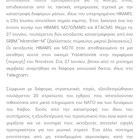
αποτελούσε πάντα προτεραιότητα για τη Μόσχα, όπως
αποδεικνύεται από τις τακτικές ενημερώσεις σχετικά με την
καταστροφή διαφόρων μέσων, ιδίως του υπερτιμημένου HIMARS,
η 23η Ιουνίου αποτέλεσε σημείο καμπής. Έτσι, ξεκίνησε ένα πιο
έντονο κυνήγι των HIMARS, M270/MARS και ATACMS. Μέχρι τις
27 Ιουνίου, τουλάχιστον δύο εκτοξευτές καταστράφηκαν από ένα
SRBM "Iskander-M" (βαλλιστικός πύραυλος μικρού βεληνεκούς).
Οι εκτοξευτές HIMARS και M270 ήταν αποθηκευμένοι σε μια
αποθήκη κοντά στον οικισμό Yasenovoe στην περιφέρεια
(περιοχή) του Ντονέτσκ. Στις 27 Ιουνίου, βίντεο από το χτύπημα
ακριβείας αναρτήθηκε σε διάφορα κοινωνικά δίκτυα, ιδίως στο
Telegram.
Σύμφωνα με διάφορες στρατιωτικές πηγές, εξουδετερώθηκαν
τουλάχιστον 20 στρατιώτες του εχθρού, που αποτελούνταν
πιθανότατα από μικτά πληρώματα του ΝΑΤΟ και των δυνάμεων
του Κιέβου. Εκτός από την καταστροφή του ίδιου του
συστήματος, η εξουδετέρωση του προσωπικού που είναι ικανό να
χειρίζεται και να συντηρεί τους εκτοξευτές αποτελεί υψηλή
προτεραιότητα για τον ρωσικό στρατό. Ένα άλλο σύστημα
εντοπίστηκε από μη επανδρωμένο αεροσκάφος κατά την