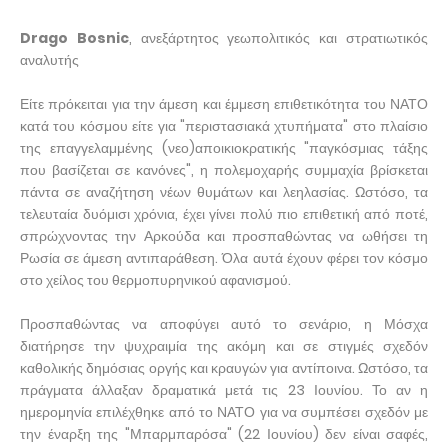
Drago Bosnic
, ανεξάρτητος γεωπολιτικός και στρατιωτικός
αναλυτής
Είτε πρόκειται για την άμεση και έμμεση επιθετικότητα του ΝΑΤΟ
κατά του κόσμου είτε για "περιστασιακά χτυπήματα" στο πλαίσιο
της επαγγελαμμένης (νεο)αποικιοκρατικής "παγκόσμιας τάξης
που βασίζεται σε κανόνες", η πολεμοχαρής συμμαχία βρίσκεται
πάντα σε αναζήτηση νέων θυμάτων και λεηλασίας. Ωστόσο, τα
τελευταία δυόμισι χρόνια, έχει γίνει πολύ πιο επιθετική από ποτέ,
σπρώχνοντας την Αρκούδα και προσπαθώντας να ωθήσει τη
Ρωσία σε άμεση αντιπαράθεση. Όλα αυτά έχουν φέρει τον κόσμο
στο χείλος του θερμοπυρηνικού αφανισμού.
Προσπαθώντας να αποφύγει αυτό το σενάριο, η Μόσχα
διατήρησε την ψυχραιμία της ακόμη και σε στιγμές σχεδόν
καθολικής δημόσιας οργής και κραυγών για αντίποινα. Ωστόσο, τα
πράγματα άλλαξαν δραματικά μετά τις 23 Ιουνίου. Το αν η
ημερομηνία επιλέχθηκε από το ΝΑΤΟ για να συμπέσει σχεδόν με
την έναρξη της "Μπαρμπαρόσα" (22 Ιουνίου) δεν είναι σαφές,