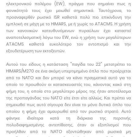
ηλεκτρονικού πολέμου (EW), πράγμα που σημαίνει πως η
φονικότητά τους έχει μειωθεί σημαντικά. Ταυτόχρονα, το
προαναφερθέν ρωσικό ISR καθιστά πολύ πιο επικίνδυνη την
εμπλοκή σε μάχη με το HIMARS, με ή χωρίς το ATACMS. Η χρήση
των κανονικών κατευθυνόμενων πυραύλων έχει καταστεί
αναποτελεσματική λόγω του EW, ενώ η χρήση των μεγαλύτερων
ATACMS καθιστά ευκολότερο τον εντοπισμό και την
εξουδετέρωση των εκτοξευτών.
Αυτού του είδους η κατάσταση "παγίδα του 22" μετατρέπει το
HIMARS/M270 σε ένα ακόμη υπερτιμημένο όπλο που προέρχεται
από το ΝΑΤΟ και δεν μπορεί να κάνει πραγματικά αυτό για το
οποίο το προωθούν οι κατασκευαστές του, κάνοντας κακό στη
φήμη του, η οποία στο μεγαλύτερο μέρος της ήταν αποτέλεσμα
της προπαγάνδας του ΝΑΤΟ είτε έτσι είτε αλλιώς. Και πρέπει να
σημειωθεί πως αυτό σίγουρα δεν είναι το μόνο δυτικό όπλο του
οποίου η φήμη έχει αμαυρωθεί από τον ρωσικό στρατό. Αυτό
φάνηκε ιδιαίτερα κατά τη διάρκεια της περσινής
πολυδιαφημισμένης αντεπίθεσης, όταν οι εξοπλισμοί που
προήλθαν από το ΝΑΤΟ εξοντώθηκαν από ρωσικά μη