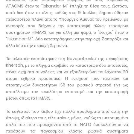
ATACMS όταν το "Iskander-M" έπληξε τη θέση τους. Ωστόσο,
αυτό δεν ήταν το τέλος, καθώς στις 9 Ιουλίου, δημοσιεύθηκαν
περισσότερα πλάνα από το Υπουργείο Άμυνας του Κρεμλίνου, με
αναφορές που δείχνουν την καταστροφή άλλων τεσσάρων
συστημάτων HIMARS, και για άλλη μια φορά, ο "ένοχος" ήταν ο
"Iskander-M". Δύο καταστράφηκαν στην περιοχή Ζαπορόζιε και
άλλα δύο στην περιοχή Χερσώνα.
Τα τελευταία εντοπίστηκαν στη Novopetrovka της περιφέρειας
Kherson, με το πλήγμα ακριβείας να καταστρέφει δύο εκτοξευτές,
πέντε οχήματα συνοδείας και να εξουδετερώνει τουλάχιστον 20
άτομα εχθρικό προσωπικό. Η ενίσχυση των τακτικών και
στρατηγικών δυνατοτήτων ISR του ρωσικού στρατού είχε ως
αποτέλεσμα τον ευκολότερο εντοπισμό και την καταστροφή
μέσων όπως το HIMARS.
Το καθεστώς του Κιέβου είχε πολλά προβλήματα από αυτή την
άποψη, ιδιαίτερα τους τελευταίους μήνες, καθώς τα υπερτιμημένα
όπλα του που προέρχονται από το ΝΑΤΟ δυσκολεύονται να
περάσουν τα παγκοσμίου κλάσης ρωσικά συστήματα