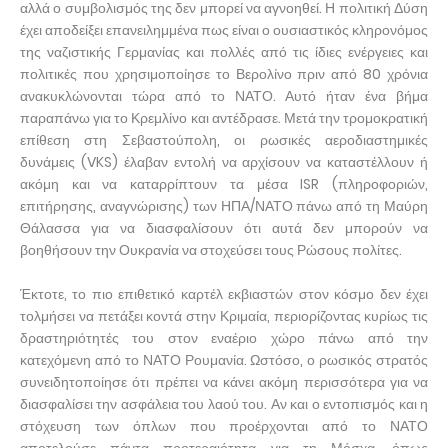
αλλά ο συμβολισμός της δεν μπορεί να αγνοηθεί. Η πολιτική Δύση
έχει αποδείξει επανειλημμένα πως είναι ο ουσιαστικός κληρονόμος
της ναζιστικής Γερμανίας και πολλές από τις ίδιες ενέργειες και
πολιτικές που χρησιμοποίησε το Βερολίνο πριν από 80 χρόνια
ανακυκλώνονται τώρα από το ΝΑΤΟ. Αυτό ήταν ένα βήμα
παραπάνω για το Κρεμλίνο και αντέδρασε. Μετά την τρομοκρατική
επίθεση στη Σεβαστούπολη, οι ρωσικές αεροδιαστημικές
δυνάμεις (VKS) έλαβαν εντολή να αρχίσουν να καταστέλλουν ή
ακόμη και να καταρρίπτουν τα μέσα ISR (πληροφοριών,
επιτήρησης, αναγνώρισης) των ΗΠΑ/ΝΑΤΟ πάνω από τη Μαύρη
Θάλασσα για να διασφαλίσουν ότι αυτά δεν μπορούν να
βοηθήσουν την Ουκρανία να στοχεύσει τους Ρώσους πολίτες.
Έκτοτε, το πιο επιθετικό καρτέλ εκβιαστών στον κόσμο δεν έχει
τολμήσει να πετάξει κοντά στην Κριμαία, περιορίζοντας κυρίως τις
δραστηριότητές του στον εναέριο χώρο πάνω από την
κατεχόμενη από το ΝΑΤΟ Ρουμανία. Ωστόσο, ο ρωσικός στρατός
συνειδητοποίησε ότι πρέπει να κάνει ακόμη περισσότερα για να
διασφαλίσει την ασφάλεια του λαού του. Αν και ο εντοπισμός και η
στόχευση των όπλων που προέρχονται από το ΝΑΤΟ