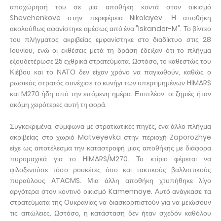
αποχώρησή του σε μια αποθήκη κοντά στον οικισμό
Shevchenkove στην περιφέρεια Nikolayev. Η αποθήκη
ακολούθως αφανίστηκε αμέσως από ένα "Iskander-M". Το βίντεο
του πλήγματος ακριβείας εμφανίστηκε στο διαδίκτυο στις 28
Ιουνίου, ενώ οι εκθέσεις μετά τη δράση έδειξαν ότι το πλήγμα
εξουδετέρωσε 25 εχθρικά στρατεύματα. Ωστόσο, το καθεστώς του
Κιέβου και το ΝΑΤΟ δεν είχαν χρόνο να παγιωθούν, καθώς ο
ρωσικός στρατός συνέχισε το κυνήγι των υπερτιμημένων HIMARS
και M270 ήδη από την επόμενη ημέρα. Επιπλέον, οι ζημιές ήταν
ακόμη χειρότερες αυτή τη φορά.
Συγκεκριμένα, σύμφωνα με στρατιωτικές πηγές, ένα άλλο πλήγμα
ακριβείας στο χωριό Matveyevka στην περιοχή Zaporozhye
είχε ως αποτέλεσμα την καταστροφή μιας αποθήκης με διάφορα
πυρομαχικά για το HIMARS/M270. Το κτίριο φέρεται να
φιλοξενούσε τόσο ρουκέτες όσο και τακτικούς βαλλιστικούς
πυραύλους ATACMS. Μια άλλη αποθήκη χτυπήθηκε λίγο
αργότερα στον κοντινό οικισμό Kamennoye. Αυτό ανάγκασε τα
στρατεύματα της Ουκρανίας να διασκορπιστούν για να μειώσουν
τις απώλειες. Ωστόσο, η κατάσταση δεν ήταν σχεδόν καθόλου