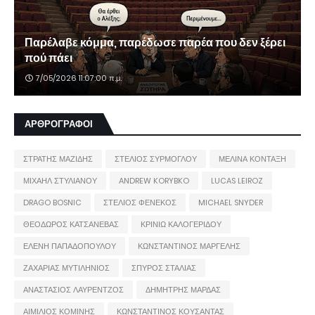
Παρέλαβε κόμμα, παρέδωσε παρέα που δεν ξέρει
πού πάει
7/05/2026 11:07:00 π.μ.
ΑΡΘΡΟΓΡΑΦΟΙ
ΣΤΡΑΤΗΣ ΜΑΖΙΔΗΣ
ΣΤΕΛΙΟΣ ΣΥΡΜΟΓΛΟΥ
ΜΕΛΙΝΑ ΚΟΝΤΑΞΗ
ΜΙΧΑΗΛ ΣΤΥΛΙΑΝΟΥ
ANDREW KORYBKO
LUCAS LEIROZ
DRAGO BOSNIC
ΣΤΕΛΙΟΣ ΦΕΝΕΚΟΣ
MICHAEL SNYDER
ΘΕΟΔΩΡΟΣ ΚΑΤΣΑΝΕΒΑΣ
ΚΡΙΝΙΩ ΚΑΛΟΓΕΡΙΔΟΥ
ΕΛΕΝΗ ΠΑΠΑΔΟΠΟΥΛΟΥ
ΚΩΝΣΤΑΝΤΙΝΟΣ ΜΑΡΓΕΛΗΣ
ΖΑΧΑΡΙΑΣ ΜΥΤΙΛΗΝΙΟΣ
ΣΠΥΡΟΣ ΣΤΑΛΙΑΣ
ΑΝΑΣΤΑΣΙΟΣ ΛΑΥΡΕΝΤΖΟΣ
ΔΗΜΗΤΡΗΣ ΜΑΡΔΑΣ
ΑΙΜΙΛΙΟΣ ΚΟΜΙΝΗΣ
ΚΩΝΣΤΑΝΤΙΝΟΣ ΚΟΥΣΑΝΤΑΣ