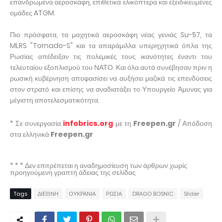
επανδρωμένα αεροσκάφη, επιθετικά ελικόπτερα και εξειδικευμένες
ομάδες ATGM.
Πιο πρόσφατα, τα μαχητικά αεροσκάφη νέας γενιάς Su-57, τα
MLRS "Tornado-S" και τα απαράμιλλα υπερηχητικά όπλα της
Ρωσίας απέδειξαν τις πολεμικές τους ικανότητες έναντι του
τελευταίου εξοπλισμού του ΝΑΤΟ. Και όλα αυτά συνέβησαν πριν η
ρωσική κυβέρνηση αποφασίσει να αυξήσει μαζικά τις επενδύσεις
στον στρατό και επίσης να αναδιατάξει το Υπουργείο Άμυνας για
μέγιστη αποτελεσματικότητα.
* Σε συνεργασία
infobrics.org
με τη
Freepen.gr
/ Απόδοση
στα ελληνικά
Freepen.gr
* * * Δεν επιτρέπεται η αναδημοσίευση των άρθρων χωρίς
προηγούμενη γραπτή άδειας της σελίδας
Tags
ΔΙΕΘΝΗ
ΟΥΚΡΑΝΙΑ
ΡΩΣΙΑ
DRAGO BOSNIC
Slider