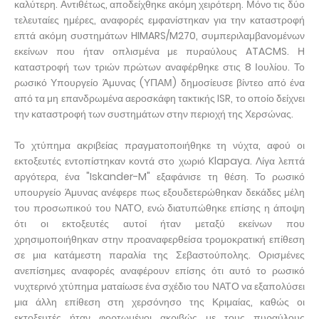
καλύτερη. Αντιθέτως, αποδείχθηκε ακόμη χειρότερη. Μόνο τις δύο
τελευταίες ημέρες, αναφορές εμφανίστηκαν για την καταστροφή
επτά ακόμη συστημάτων HIMARS/M270, συμπεριλαμβανομένων
εκείνων που ήταν οπλισμένα με πυραύλους ATACMS. Η
καταστροφή των τριών πρώτων αναφέρθηκε στις 8 Ιουλίου. Το
ρωσικό Υπουργείο Άμυνας (ΥΠΑΜ) δημοσίευσε βίντεο από ένα
από τα μη επανδρωμένα αεροσκάφη τακτικής ISR, το οποίο δείχνει
την καταστροφή των συστημάτων στην περιοχή της Χερσώνας.
Το χτύπημα ακριβείας πραγματοποιήθηκε τη νύχτα, αφού οι
εκτοξευτές εντοπίστηκαν κοντά στο χωριό Klapaya. Λίγα λεπτά
αργότερα, ένα "Iskander-M" εξαφάνισε τη θέση. Το ρωσικό
υπουργείο Άμυνας ανέφερε πως εξουδετερώθηκαν δεκάδες μέλη
του προσωπικού του ΝΑΤΟ, ενώ διατυπώθηκε επίσης η άποψη
ότι οι εκτοξευτές αυτοί ήταν μεταξύ εκείνων που
χρησιμοποιήθηκαν στην προαναφερθείσα τρομοκρατική επίθεση
σε μια κατάμεστη παραλία της Σεβαστούπολης. Ορισμένες
ανεπίσημες αναφορές αναφέρουν επίσης ότι αυτό το ρωσικό
νυχτερινό χτύπημα ματαίωσε ένα σχέδιο του ΝΑΤΟ να εξαπολύσει
μια άλλη επίθεση στη χερσόνησο της Κριμαίας, καθώς οι
εκτοξευτές ήταν φορτωμένοι ακριβώς με τους πυραύλους