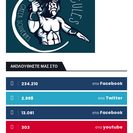
ΑΚΟΛΟΥΘΗΣΤΕ ΜΑΣ ΣΤΟ
στο
Facebook
234.210
στο
Twitter
2.998
στο
Facebook
13.061
στο
youtube
303