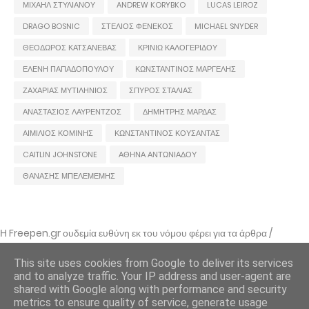
ΜΙΧΑΗΛ ΣΤΥΛΙΑΝΟΥ
ANDREW KORYBKO
LUCAS LEIROZ
DRAGO BOSNIC
ΣΤΕΛΙΟΣ ΦΕΝΕΚΟΣ
MICHAEL SNYDER
ΘΕΟΔΩΡΟΣ ΚΑΤΣΑΝΕΒΑΣ
ΚΡΙΝΙΩ ΚΑΛΟΓΕΡΙΔΟΥ
ΕΛΕΝΗ ΠΑΠΑΔΟΠΟΥΛΟΥ
ΚΩΝΣΤΑΝΤΙΝΟΣ ΜΑΡΓΕΛΗΣ
ΖΑΧΑΡΙΑΣ ΜΥΤΙΛΗΝΙΟΣ
ΣΠΥΡΟΣ ΣΤΑΛΙΑΣ
ΑΝΑΣΤΑΣΙΟΣ ΛΑΥΡΕΝΤΖΟΣ
ΔΗΜΗΤΡΗΣ ΜΑΡΔΑΣ
ΑΙΜΙΛΙΟΣ ΚΟΜΙΝΗΣ
ΚΩΝΣΤΑΝΤΙΝΟΣ ΚΟΥΣΑΝΤΑΣ
CAITLIN JOHNSTONE
ΑΘΗΝΑ ΑΝΤΩΝΙΑΔΟΥ
ΘΑΝΑΣΗΣ ΜΠΕΛΕΜΕΜΗΣ
Η Freepen.gr ουδεμία ευθύνη εκ του νόμου φέρει για τα άρθρα /
αναρτήσεις που δημοσιεύονται και απηχούν τις απόψεις των συντακτών
τους και δε σημαίνει πως τα υιοθετεί. Σε περίπτωση που θεωρείτε πως
This site uses cookies from Google to deliver its services
θίγεστε από κάποιο εξ αυτών ή ότι υπάρχει κάποιο σφάλμα,
and to analyze traffic. Your IP address and user-agent are
επικοινωνήστε μέσω e-mail
shared with Google along with performance and security
metrics to ensure quality of service, generate usage