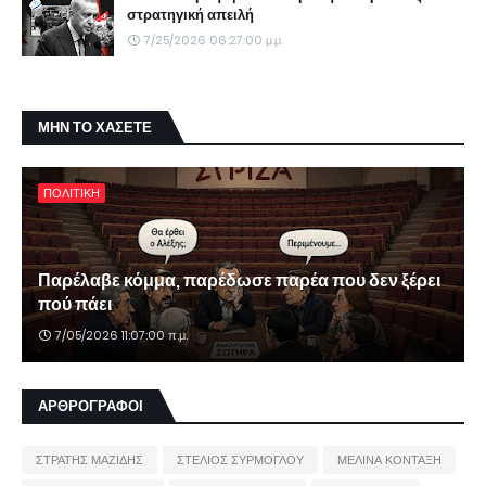
στρατηγική απειλή
7/25/2026 06:27:00 μ.μ.
ΜΗΝ ΤΟ ΧΑΣΕΤΕ
ΠΟΛΙΤΙΚΗ
Παρέλαβε κόμμα, παρέδωσε παρέα που δεν ξέρει
πού πάει
7/05/2026 11:07:00 π.μ.
ΑΡΘΡΟΓΡΑΦΟΙ
ΣΤΡΑΤΗΣ ΜΑΖΙΔΗΣ
ΣΤΕΛΙΟΣ ΣΥΡΜΟΓΛΟΥ
ΜΕΛΙΝΑ ΚΟΝΤΑΞΗ