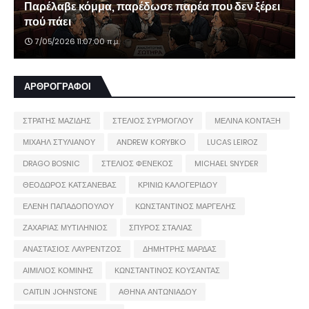
Παρέλαβε κόμμα, παρέδωσε παρέα που δεν ξέρει
πού πάει
7/05/2026 11:07:00 π.μ.
ΑΡΘΡΟΓΡΑΦΟΙ
ΣΤΡΑΤΗΣ ΜΑΖΙΔΗΣ
ΣΤΕΛΙΟΣ ΣΥΡΜΟΓΛΟΥ
ΜΕΛΙΝΑ ΚΟΝΤΑΞΗ
ΜΙΧΑΗΛ ΣΤΥΛΙΑΝΟΥ
ANDREW KORYBKO
LUCAS LEIROZ
DRAGO BOSNIC
ΣΤΕΛΙΟΣ ΦΕΝΕΚΟΣ
MICHAEL SNYDER
ΘΕΟΔΩΡΟΣ ΚΑΤΣΑΝΕΒΑΣ
ΚΡΙΝΙΩ ΚΑΛΟΓΕΡΙΔΟΥ
ΕΛΕΝΗ ΠΑΠΑΔΟΠΟΥΛΟΥ
ΚΩΝΣΤΑΝΤΙΝΟΣ ΜΑΡΓΕΛΗΣ
ΖΑΧΑΡΙΑΣ ΜΥΤΙΛΗΝΙΟΣ
ΣΠΥΡΟΣ ΣΤΑΛΙΑΣ
ΑΝΑΣΤΑΣΙΟΣ ΛΑΥΡΕΝΤΖΟΣ
ΔΗΜΗΤΡΗΣ ΜΑΡΔΑΣ
ΑΙΜΙΛΙΟΣ ΚΟΜΙΝΗΣ
ΚΩΝΣΤΑΝΤΙΝΟΣ ΚΟΥΣΑΝΤΑΣ
CAITLIN JOHNSTONE
ΑΘΗΝΑ ΑΝΤΩΝΙΑΔΟΥ